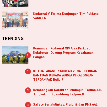
Kodaeral V Terima Kunjungan Tim Puldata
Sahli TK. III
TRENDING
Komandan Kodaeral XIV Ajak Perkuat
Kolaborasi Dukung Program Ketahanan
1
Pangan
KETUA CABANG 7 KORCAB V DJA II BERIKAN
2
BANTUAN KEPADA WARGA PEKALONGAN
TERDAMPAK BANJIR
Kembangkan Karakter Pemimpin, Taruna AAL
3
Tingkat III Digembleng Latpim ll
Safety Berlalulintas, Prajurit dan PNS AAL
4