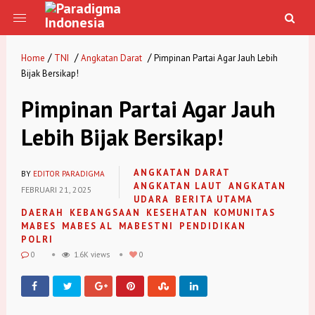
/
/
/
Home
TNI
Angkatan Darat
Pimpinan Partai Agar Jauh Lebih
Bijak Bersikap!
Pimpinan Partai Agar Jauh
Lebih Bijak Bersikap!
ANGKATAN DARAT
BY
EDITOR PARADIGMA
ANGKATAN LAUT
ANGKATAN
FEBRUARI 21, 2025
UDARA
BERITA UTAMA
DAERAH
KEBANGSAAN
KESEHATAN
KOMUNITAS
MABES
MABES AL
MABESTNI
PENDIDIKAN
POLRI
0
1.6K views
0