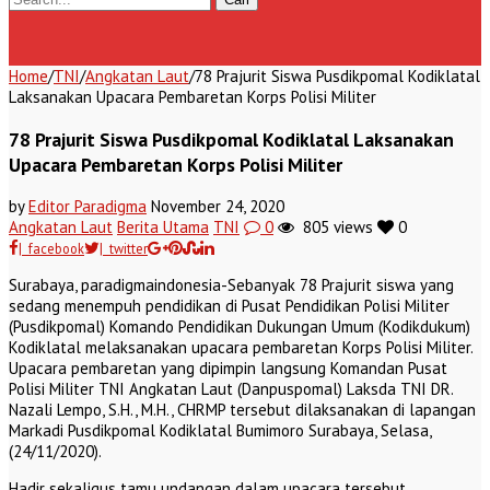
Home
/
TNI
/
Angkatan Laut
/
78 Prajurit Siswa Pusdikpomal Kodiklatal
Laksanakan Upacara Pembaretan Korps Polisi Militer
78 Prajurit Siswa Pusdikpomal Kodiklatal Laksanakan
Upacara Pembaretan Korps Polisi Militer
by
Editor Paradigma
November 24, 2020
Angkatan Laut
Berita Utama
TNI
0
805 views
0
| facebook
| twitter
Surabaya, paradigmaindonesia-Sebanyak 78 Prajurit siswa yang
sedang menempuh pendidikan di Pusat Pendidikan Polisi Militer
(Pusdikpomal) Komando Pendidikan Dukungan Umum (Kodikdukum)
Kodiklatal melaksanakan upacara pembaretan Korps Polisi Militer.
Upacara pembaretan yang dipimpin langsung Komandan Pusat
Polisi Militer TNI Angkatan Laut (Danpuspomal) Laksda TNI DR.
Nazali Lempo, S.H., M.H., CHRMP tersebut dilaksanakan di lapangan
Markadi Pusdikpomal Kodiklatal Bumimoro Surabaya, Selasa,
(24/11/2020).
Hadir sekaligus tamu undangan dalam upacara tersebut