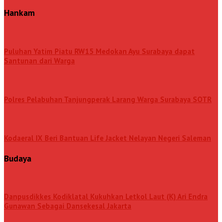
Hankam
Puluhan Yatim Piatu RW15 Medokan Ayu Surabaya dapat
Santunan dari Warga
Polres Pelabuhan Tanjungperak Larang Warga Surabaya SOTR
Kodaeral IX Beri Bantuan Life Jacket Nelayan Negeri Saleman
Budaya
Danpusdikkes Kodiklatal Kukuhkan Letkol Laut (K) Ari Endra
Gunawan Sebagai Dansekesal Jakarta