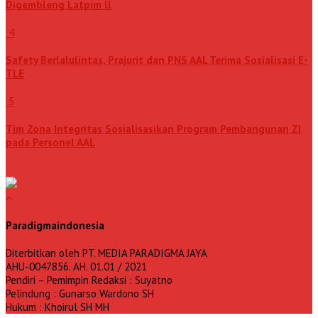
Digembleng Latpim ll
4
Safety Berlalulintas, Prajurit dan PNS AAL Terima Sosialisasi E-
TLE
5
Tim Zona Integritas Sosialisasikan Program Pembangunan ZI
pada Personel AAL
Paradigmaindonesia
Diterbitkan oleh PT. MEDIA PARADIGMA JAYA
AHU-0047856. AH. 01.01 / 2021
Pendiri – Pemimpin Redaksi : Suyatno
Pelindung : Gunarso Wardono SH
Hukum : Khoirul SH MH