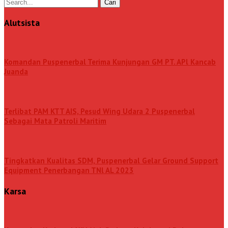
Alutsista
Komandan Puspenerbal Terima Kunjungan GM PT. APl Kancab
Juanda
Terlibat PAM KTT AIS, Pesud Wing Udara 2 Puspenerbal
Sebagai Mata Patroli Maritim
Tingkatkan Kualitas SDM, Puspenerbal Gelar Ground Support
Equipment Penerbangan TNl AL 2023
Karsa