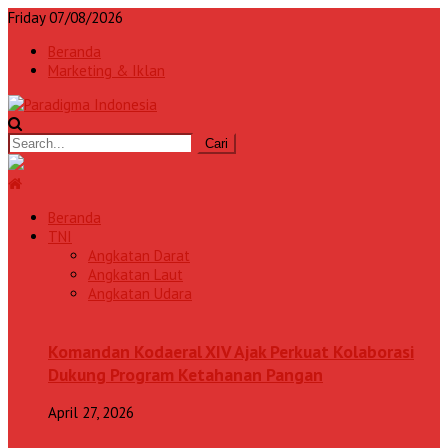
Friday 07/08/2026
Beranda
Marketing & Iklan
Beranda
TNI
Angkatan Darat
Angkatan Laut
Angkatan Udara
Komandan Kodaeral XIV Ajak Perkuat Kolaborasi
Dukung Program Ketahanan Pangan
April 27, 2026