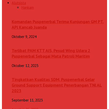
Alutsista
Hankam
Komandan Puspenerbal Terima Kunjungan GM PT.
APl Kancab Juanda
Oktober 9, 2024
Terlibat PAM KTT AIS, Pesud Wing Udara 2
Puspenerbal Sebagai Mata Patroli Maritim
Oktober 12, 2023
Tingkatkan Kualitas SDM, Puspenerbal Gelar
Ground Support Equipment Penerbangan TNl AL
2023
September 11, 2023