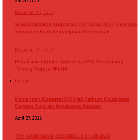
Juli 20, 2023
November 13, 2022
Siswa Diktukba Angkatan LIII Tahun 2022 Kejuruan
Senavbah Asah Kemampuan Menembak
November 11, 2022
Persatuan Jurnalis Indonesia (PJI) Mendukung
“Sinergi Sejuta UMKM
Daerah
Komandan Kodaeral XIV Ajak Perkuat Kolaborasi
Dukung Program Ketahanan Pangan
April 27, 2026
TIM GABUNGAN KODAERAL XIII UNGKAP