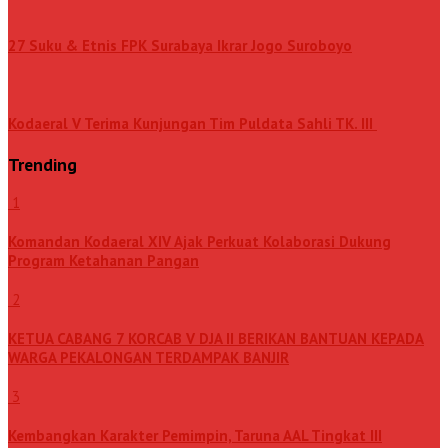
27 Suku & Etnis FPK Surabaya Ikrar Jogo Suroboyo
Kodaeral V Terima Kunjungan Tim Puldata Sahli TK. III
Trending
1
Komandan Kodaeral XIV Ajak Perkuat Kolaborasi Dukung
Program Ketahanan Pangan
2
KETUA CABANG 7 KORCAB V DJA II BERIKAN BANTUAN KEPADA
WARGA PEKALONGAN TERDAMPAK BANJIR
3
Kembangkan Karakter Pemimpin, Taruna AAL Tingkat III