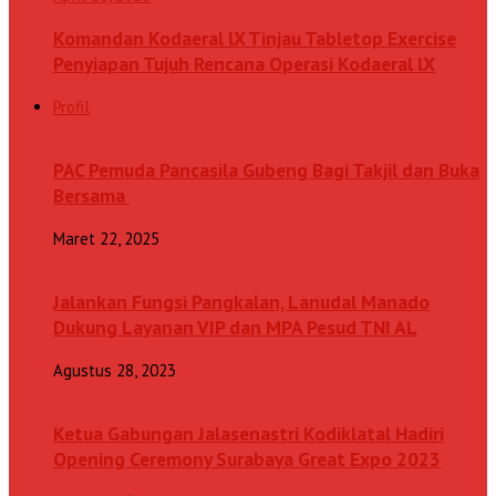
Komandan Kodaeral lX Tinjau Tabletop Exercise
Penyiapan Tujuh Rencana Operasi Kodaeral lX
Profil
PAC Pemuda Pancasila Gubeng Bagi Takjil dan Buka
Bersama
Maret 22, 2025
Jalankan Fungsi Pangkalan, Lanudal Manado
Dukung Layanan VIP dan MPA Pesud TNI AL
Agustus 28, 2023
Ketua Gabungan Jalasenastri Kodiklatal Hadiri
Opening Ceremony Surabaya Great Expo 2023