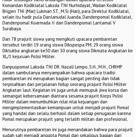
Komandan Kodiklatal Laksda TNI Nurhidayat, Wadan Kodiklatal
Brigjen TNI (Mar) Lukman ST., M.Si (Han), para Direktur Kodiklatal,
selain itu hadir pula Danlanudal Juanda, Dandenpomal Kodiklatal,
Dandenpomal Koarmada II dan Dandenpomal Lantamal V
Surabaya.
Dari 78 prajurit siswa yang mengikuti upacara pembaretan
tersebut terdiri 19 orang siswa Dikspespa PM, 29 orang siswa
Diktukba angkatan ke50 dan 30 orang siswa Dikmata Angkatan ke
XL/1 kejuruan Polisi Militer.
D
anpuspomal Laksda TNI DR. Nazali Lempo, S.H., M.H., CHRMP
dalam sambutanya menyampaikan bahwa upacara tradisi
pembaretan ini merupakan bagian sangat penting dan tidak
terpisahkan dari perjalanan hidup seorang prajurit Polisi Militer
Angkatan laut. Kegiatan ini juga untuk memupuk jiwa korsa dan
semangat kebersamaan diantara sesama prajurit Korps Polisi
Militer dalam menumbuhkan nilai nilai kejuangan dan
mengimplementasikan kemampuan untuk menjadi prajurit Pomal
yang handal dan selalu berhasil dalam setiap penugasan karena
Pomal merupakan prajurit yang terlatih militan dan profesional.
Menurutnya pembaretan ini juga menandakan bahwa para prajurit
sudah sah menjadi anggota Pomal dan sekaligus bagian dari