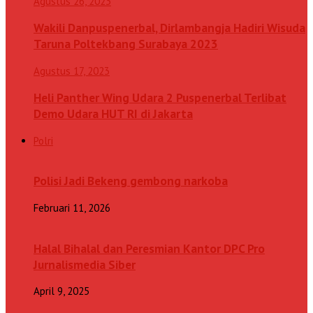
Agustus 26, 2023
Wakili Danpuspenerbal, Dirlambangja Hadiri Wisuda
Taruna Poltekbang Surabaya 2023
Agustus 17, 2023
Heli Panther Wing Udara 2 Puspenerbal Terlibat
Demo Udara HUT RI di Jakarta
Polri
Polisi Jadi Bekeng gembong narkoba
Februari 11, 2026
Halal Bihalal dan Peresmian Kantor DPC Pro
Jurnalismedia Siber
April 9, 2025