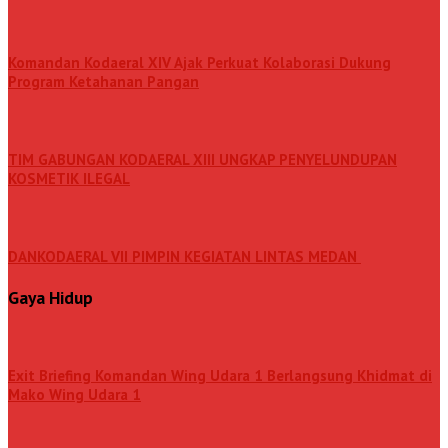
Komandan Kodaeral XIV Ajak Perkuat Kolaborasi Dukung
Program Ketahanan Pangan
TIM GABUNGAN KODAERAL XIII UNGKAP PENYELUNDUPAN
KOSMETIK ILEGAL
DANKODAERAL VII PIMPIN KEGIATAN LINTAS MEDAN
Gaya Hidup
Exit Briefing Komandan Wing Udara 1 Berlangsung Khidmat di
Mako Wing Udara 1