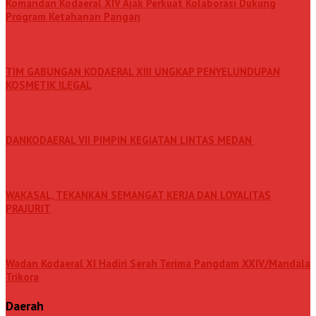
Komandan Kodaeral XIV Ajak Perkuat Kolaborasi Dukung
Program Ketahanan Pangan
TIM GABUNGAN KODAERAL XIII UNGKAP PENYELUNDUPAN
KOSMETIK ILEGAL
DANKODAERAL VII PIMPIN KEGIATAN LINTAS MEDAN
WAKASAL, TEKANKAN SEMANGAT KERJA DAN LOYALITAS
PRAJURIT
Wadan Kodaeral XI Hadiri Serah Terima Pangdam XXIV/Mandala
Trikora
Daerah