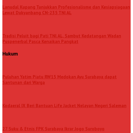
Lanudal Kupang Tunjukkan Profesionalisme dan Kesiapsiagaan
Lewat Dukyanbang CN-235 TNI AL
Tradisi Peluit bagi Pati TNl AL, Sambut Kedatangan Wadan
Puspenerbal Pasca Kenaikan Pangkat
Hukum
Puluhan Yatim Piatu RW15 Medokan Ayu Surabaya dapat
Santunan dari Warga
Kodaeral IX Beri Bantuan Life Jacket Nelayan Negeri Saleman
27 Suku & Etnis FPK Surabaya Ikrar Jogo Suroboyo