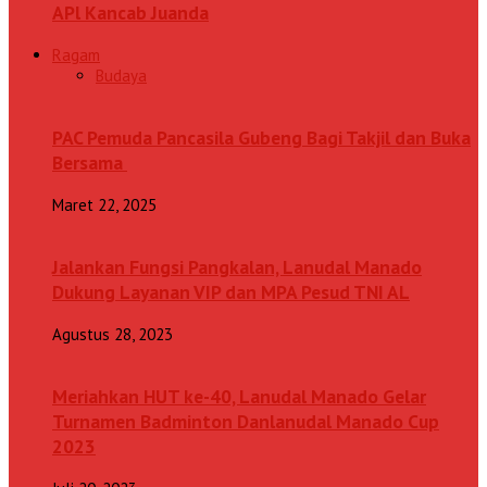
APl Kancab Juanda
Ragam
Budaya
PAC Pemuda Pancasila Gubeng Bagi Takjil dan Buka
Bersama
Maret 22, 2025
Jalankan Fungsi Pangkalan, Lanudal Manado
Dukung Layanan VIP dan MPA Pesud TNI AL
Agustus 28, 2023
Meriahkan HUT ke-40, Lanudal Manado Gelar
Turnamen Badminton Danlanudal Manado Cup
2023