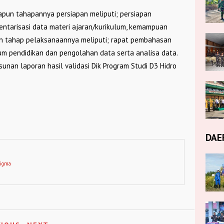
pun tahapannya persiapan meliputi; persiapan
nventarisasi data materi ajaran/kurikulum, kemampuan
an tahap pelaksanaannya meliputi; rapat pembahasan
lum pendidikan dan pengolahan data serta analisa data.
unan laporan hasil validasi Dik Program Studi D3 Hidro
DAE
digma