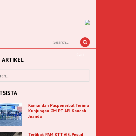
I ARTIKEL
TSISTA
Komandan Puspenerbal Terima
Kunjungan GM PT. APl Kancab
Juanda
Terlibat PAM KTT AIS, Pesud