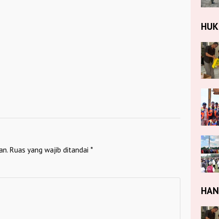
HU
an.
Ruas yang wajib ditandai
*
HA