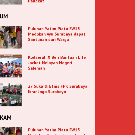
Pangkat
KUM
Puluhan Yatim Piatu RW15
Medokan Ayu Surabaya dapat
Santunan dari Warga
Kodaeral IX Beri Bantuan Life
Jacket Nelayan Negeri
Saleman
27 Suku & Etnis FPK Surabaya
Ikrar Jogo Suroboyo
NKAM
Puluhan Yatim Piatu RW15