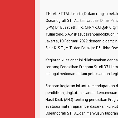
TNI AL-STTAL Jakarta, Dalam rangka pelak
Oseanografi STTAL, tim validasi Dinas Pen
(S/W) Dr. Elisabeth. TP., CHRMP.,CIQaR,CIQnR
Yuliartono, S.A.P. (Kasubsirenbangdiklugr
Jakarta, 10 Februari 2022 dengan didampin
Sigit K. S.T., M.T., dan Palakjar D3 Hidro O
Kegiatan kuesioner ini dilaksanakan den
tentang Pendidikan Program Studi D3 Hidr
sebagai pedoman dalam pelaksanaan kegi
Sasaran kegiatan ini untuk mendapatkan d
pendidikan, tingkatan standar kemampuan h
Hasil Didik (AHD) tentang pendidikan Pro
evaluasi materi ajaran berdasarkan kurikul
Oseanografi STTAL dan menyusun laporan 