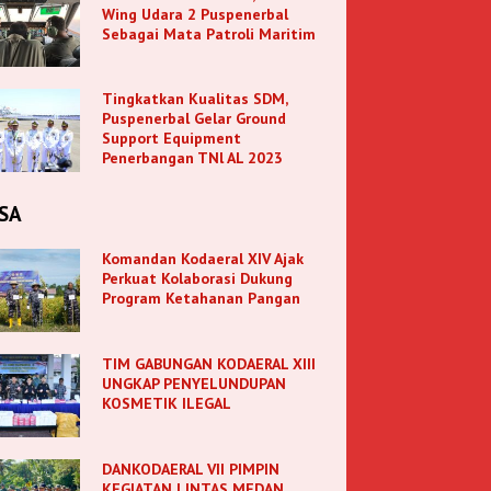
Wing Udara 2 Puspenerbal
Sebagai Mata Patroli Maritim
Tingkatkan Kualitas SDM,
Puspenerbal Gelar Ground
Support Equipment
Penerbangan TNl AL 2023
SA
Komandan Kodaeral XIV Ajak
Perkuat Kolaborasi Dukung
Program Ketahanan Pangan
TIM GABUNGAN KODAERAL XIII
UNGKAP PENYELUNDUPAN
KOSMETIK ILEGAL
DANKODAERAL VII PIMPIN
KEGIATAN LINTAS MEDAN