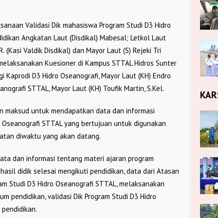
sanaan Validasi Dik mahasiswa Program Studi D3 Hidro
didikan Angkatan Laut (Disdikal) Mabesal; Letkol Laut
. (Kasi Valdik Disdikal) dan Mayor Laut (S) Rejeki Tri
i) melaksanakan Kuesioner di Kampus STTAL Hidros Sunter
gi Kaprodi D3 Hidro Oseanografi, Mayor Laut (KH) Endro
seanografi STTAL, Mayor Laut (KH) Toufik Martin, S.Kel.
KAR
gan maksud untuk mendapatkan data dan informasi
o Oseanografi STTAL yang bertujuan untuk digunakan
atan diwaktu yang akan datang.
ata dan informasi tentang materi ajaran program
asil didik selesai mengikuti pendidikan, data dari Atasan
gram Studi D3 Hidro Oseanografi STTAL, melaksanakan
um pendidikan, validasi Dik Program Studi D3 Hidro
pendidikan.