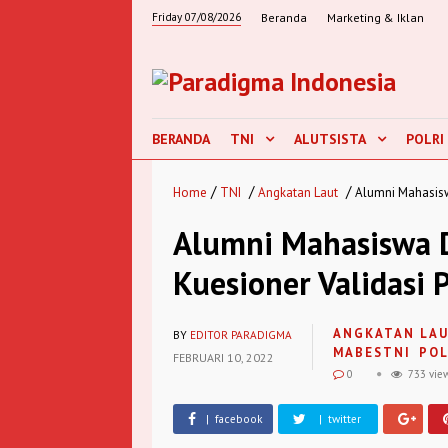
Friday 07/08/2026
Beranda
Marketing & Iklan
BERANDA
TNI
ALUTSISTA
POLRI
/
/
/
Home
TNI
Angkatan Laut
Alumni Mahasisw
Alumni Mahasiswa D
Kuesioner Validasi 
ANGKATAN LA
BY
EDITOR PARADIGMA
MABESTNI
POL
FEBRUARI 10, 2022
0
733 vie
| facebook
| twitter