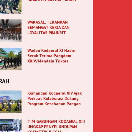
WAKASAL, TEKANKAN
SEMANGAT KERJA DAN
LOYALITAS PRAJURIT
Wadan Kodaeral XI Hadiri
Serah Terima Pangdam
XXIV/Mandala Trikora
RAH
Komandan Kodaeral XIV Ajak
Perkuat Kolaborasi Dukung
Program Ketahanan Pangan
TIM GABUNGAN KODAERAL XIII
UNGKAP PENYELUNDUPAN
KOSMETIK ILEGAL