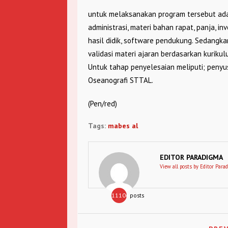
untuk melaksanakan program tersebut ada
administrasi, materi bahan rapat, panja, i
hasil didik, software pendukung. Sedangk
validasi materi ajaran berdasarkan kuriku
Untuk tahap penyelesaian meliputi; penyus
Oseanografi STTAL.
(Pen/red)
Tags:
mabes al
EDITOR PARADIGMA
View all posts by Editor Para
11106
posts