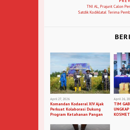
PRE
TNI AL, Prajurit Calon P
Satdik Kodiklatal Terima Pem
BER
April 27, 2026
April 26, 2
Komandan Kodaeral XIV Ajak
TIM GAB
Perkuat Kolaborasi Dukung
UNGKAP
Program Ketahanan Pangan
KOSMETI