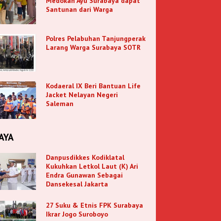
Medokan Ayu Surabaya dapat
Santunan dari Warga
Polres Pelabuhan Tanjungperak
Larang Warga Surabaya SOTR
Kodaeral IX Beri Bantuan Life
Jacket Nelayan Negeri
Saleman
AYA
Danpusdikkes Kodiklatal
Kukuhkan Letkol Laut (K) Ari
Endra Gunawan Sebagai
Dansekesal Jakarta
27 Suku & Etnis FPK Surabaya
Ikrar Jogo Suroboyo