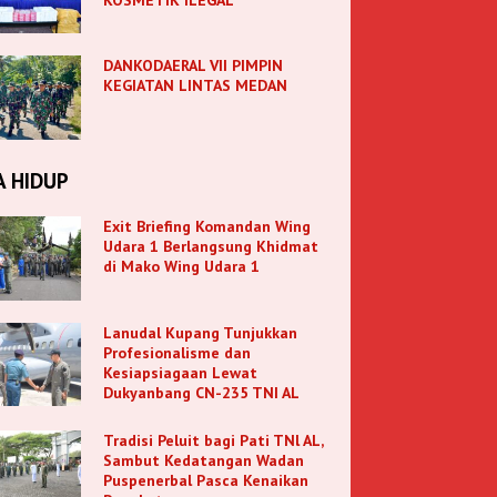
DANKODAERAL VII PIMPIN
KEGIATAN LINTAS MEDAN
A HIDUP
Exit Briefing Komandan Wing
Udara 1 Berlangsung Khidmat
di Mako Wing Udara 1
Lanudal Kupang Tunjukkan
Profesionalisme dan
Kesiapsiagaan Lewat
Dukyanbang CN-235 TNI AL
Tradisi Peluit bagi Pati TNl AL,
Sambut Kedatangan Wadan
Puspenerbal Pasca Kenaikan