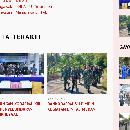
VIOUS
NEXT
engawak
TNI AL, Uji Sosiometri
bekalan
Mahasiswa STTAL
ITA TERAKIT
GAY
026
April 12, 2026
UNGAN KODAERAL XIII
DANKODAERAL VII PIMPIN
 PENYELUNDUPAN
KEGIATAN LINTAS MEDAN
K ILEGAL