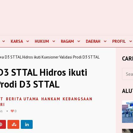
KARSA
HUKUM
RAGAM
DAERAH
PROFIL
a D3 STTAL Hidros ikuti Kuesioner Validasi Prodi D3 STTAL
CAR
3 STTAL Hidros ikuti
Prodi D3 STTAL
ALU
UT
BERITA UTAMA
HANKAM
KEBANGSAAN
RI
ws
0