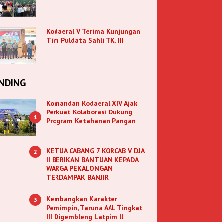
Kodaeral V Terima Kunjungan
Tim Puldata Sahli TK. III
NDING
Komandan Kodaeral XIV Ajak
Perkuat Kolaborasi Dukung
1
Program Ketahanan Pangan
KETUA CABANG 7 KORCAB V DJA
2
II BERIKAN BANTUAN KEPADA
WARGA PEKALONGAN
TERDAMPAK BANJIR
Kembangkan Karakter
3
Pemimpin, Taruna AAL Tingkat
III Digembleng Latpim ll