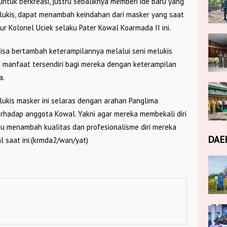
untuk berkreasi, justru sebaliknya memberi ide baru yang
lukis, dapat menambah keindahan dari masker yang saat
tur Kolonel Uciek selaku Pater Kowal Koarmada II ini.
isa bertambah keterampilannya melalui seni melukis
ri manfaat tersendiri bagi mereka dengan keterampilan
a.
lukis masker ini selaras dengan arahan Panglima
rhadap anggota Kowal. Yakni agar mereka membekali diri
 menambah kualitas dan profesionalisme diri mereka
DAE
al saat ini.(krmda2/wan/yat)