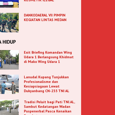
DANKODAERAL VII PIMPIN
KEGIATAN LINTAS MEDAN
A HIDUP
Exit Briefing Komandan Wing
Udara 1 Berlangsung Khidmat
di Mako Wing Udara 1
Lanudal Kupang Tunjukkan
Profesionalisme dan
Kesiapsiagaan Lewat
Dukyanbang CN-235 TNI AL
Tradisi Peluit bagi Pati TNl AL,
Sambut Kedatangan Wadan
Puspenerbal Pasca Kenaikan