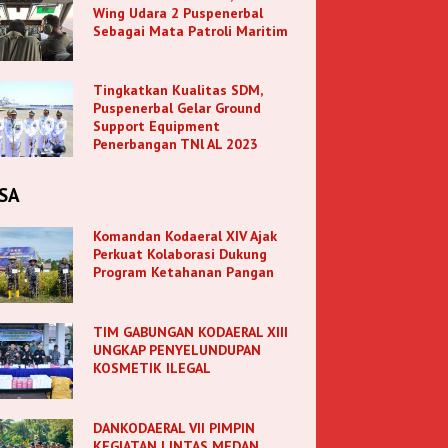
Wing Udara 2 Puspenerbal
Sebagai Mata Patroli Maritim
Tingkatkan Kualitas SDM,
Puspenerbal Gelar Ground
Support Equipment
Penerbangan TNl AL 2023
SA
Komandan Kodaeral XIV Ajak
Perkuat Kolaborasi Dukung
Program Ketahanan Pangan
TIM GABUNGAN KODAERAL XIII
UNGKAP PENYELUNDUPAN
KOSMETIK ILEGAL
DANKODAERAL VII PIMPIN
KEGIATAN LINTAS MEDAN