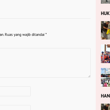
HU
an.
Ruas yang wajib ditandai
*
HA