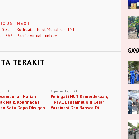
VIOUS
NEXT
i Serah
Kodiklatal Turut Meriahkan TNI-
ati-362
Pacifik Virtual Funbike
GAY
ITA TERAKIT
, 2021
Agustus 19, 2021
esembuhan Harian
Peringati HUT Kemerdekaan,
k Naik, Koarmada II
TNI AL Lantamal XIII Gelar
kan Satu Depo Oksigen
Vaksinasi Dan Bansos Di
Perbatasan