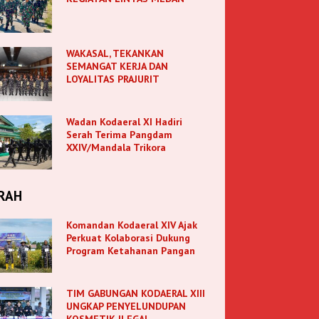
WAKASAL, TEKANKAN
SEMANGAT KERJA DAN
LOYALITAS PRAJURIT
Wadan Kodaeral XI Hadiri
Serah Terima Pangdam
XXIV/Mandala Trikora
RAH
Komandan Kodaeral XIV Ajak
Perkuat Kolaborasi Dukung
Program Ketahanan Pangan
TIM GABUNGAN KODAERAL XIII
UNGKAP PENYELUNDUPAN
KOSMETIK ILEGAL