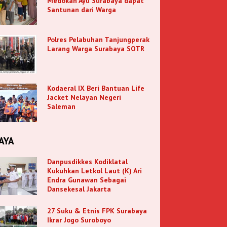
Medokan Ayu Surabaya dapat
Santunan dari Warga
Polres Pelabuhan Tanjungperak
Larang Warga Surabaya SOTR
Kodaeral IX Beri Bantuan Life
Jacket Nelayan Negeri
Saleman
AYA
Danpusdikkes Kodiklatal
Kukuhkan Letkol Laut (K) Ari
Endra Gunawan Sebagai
Dansekesal Jakarta
27 Suku & Etnis FPK Surabaya
Ikrar Jogo Suroboyo