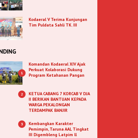
Kodaeral V Terima Kunjungan
Tim Puldata Sahli TK. III
NDING
Komandan Kodaeral XIV Ajak
Perkuat Kolaborasi Dukung
1
Program Ketahanan Pangan
KETUA CABANG 7 KORCAB V DJA
2
II BERIKAN BANTUAN KEPADA
WARGA PEKALONGAN
TERDAMPAK BANJIR
Kembangkan Karakter
3
Pemimpin, Taruna AAL Tingkat
III Digembleng Latpim ll