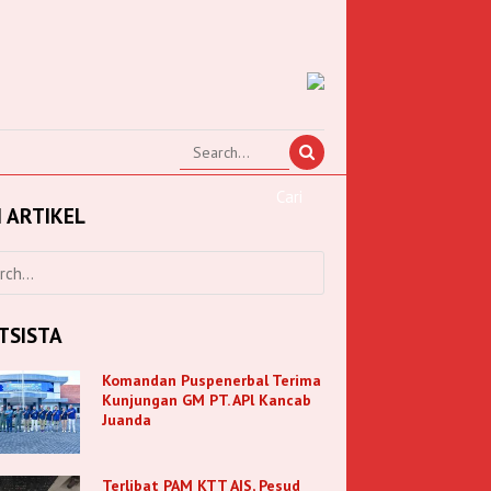
I ARTIKEL
TSISTA
Komandan Puspenerbal Terima
Kunjungan GM PT. APl Kancab
Juanda
Terlibat PAM KTT AIS, Pesud