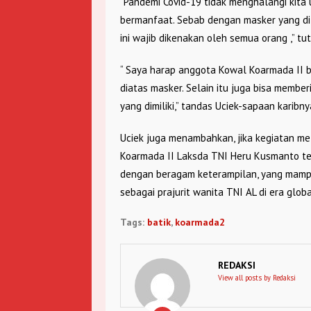
“Pandemi Covid-19 tidak menghalangi kita 
bermanfaat. Sebab dengan masker yang di
ini wajib dikenakan oleh semua orang ,” tu
“ Saya harap anggota Kowal Koarmada II b
diatas masker. Selain itu juga bisa membe
yang dimiliki,” tandas Uciek-sapaan karibny
Uciek juga menambahkan, jika kegiatan me
Koarmada II Laksda TNI Heru Kusmanto te
dengan beragam keterampilan, yang mampu
sebagai prajurit wanita TNI AL di era glob
Tags:
batik
,
koarmada2
REDAKSI
View all posts by Redaksi