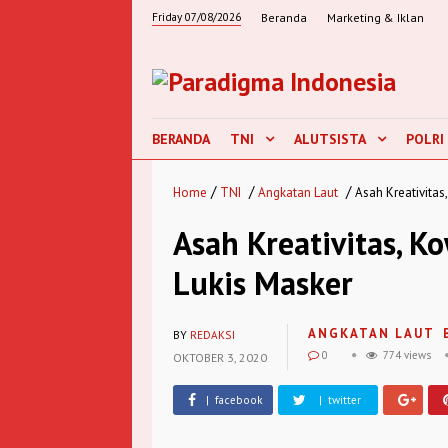
Friday 07/08/2026
Beranda
Marketing & Iklan
BERANDA
TNI
ALUTSISTA
POLRI
/
/
/
Home
TNI
Angkatan Laut
Asah Kreativitas
Asah Kreativitas, K
Lukis Masker
ANGKATAN LAUT
BY
REDAKSI
0
774 views
OKTOBER 3, 2020
| facebook
| twitter