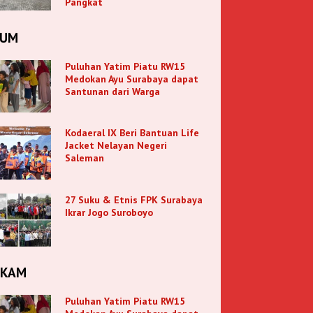
Pangkat
KUM
Puluhan Yatim Piatu RW15
Medokan Ayu Surabaya dapat
Santunan dari Warga
Kodaeral IX Beri Bantuan Life
Jacket Nelayan Negeri
Saleman
27 Suku & Etnis FPK Surabaya
Ikrar Jogo Suroboyo
NKAM
Puluhan Yatim Piatu RW15