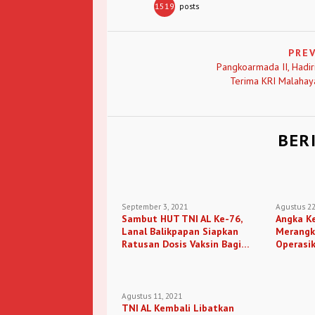
1519
posts
PRE
Pangkoarmada II, Hadir
Terima KRI Malahay
BER
September 3, 2021
Agustus 22
Sambut HUT TNI AL Ke-76,
Angka K
Lanal Balikpapan Siapkan
Merangka
Ratusan Dosis Vaksin Bagi
Operasi
Masyarakat Muara Badak
Agustus 11, 2021
TNI AL Kembali Libatkan