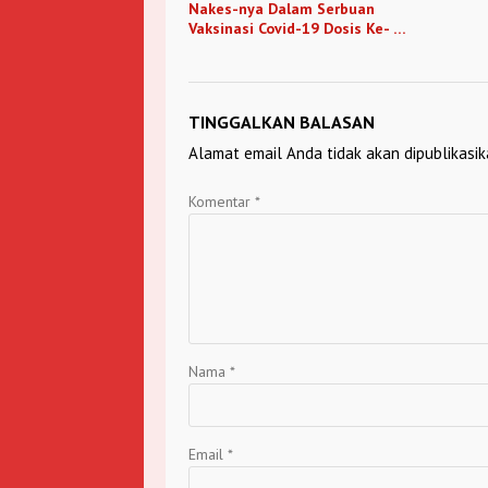
Nakes-nya Dalam Serbuan
Vaksinasi Covid-19 Dosis Ke- 2
Oleh Kejati Katim
TINGGALKAN BALASAN
Alamat email Anda tidak akan dipublikasik
Komentar
*
Nama
*
Email
*