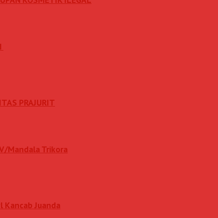
N
ITAS PRAJURIT
IV/Mandala Trikora
l Kancab Juanda