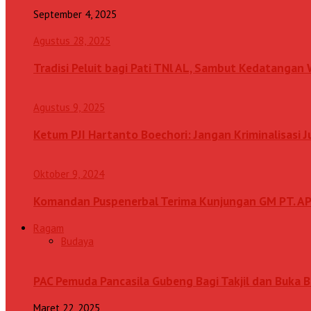
September 4, 2025
Agustus 28, 2025
Tradisi Peluit bagi Pati TNl AL, Sambut Kedatanga
Agustus 9, 2025
Ketum PJI Hartanto Boechori: Jangan Kriminalisasi 
Oktober 9, 2024
Komandan Puspenerbal Terima Kunjungan GM PT. AP
Ragam
Budaya
PAC Pemuda Pancasila Gubeng Bagi Takjil dan Buka
Maret 22, 2025