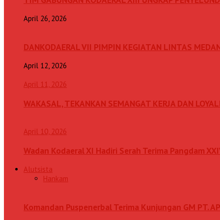
April 26, 2026
DANKODAERAL VII PIMPIN KEGIATAN LINTAS MEDA
April 12, 2026
April 11, 2026
WAKASAL, TEKANKAN SEMANGAT KERJA DAN LOYAL
April 10, 2026
Wadan Kodaeral XI Hadiri Serah Terima Pangdam XX
Alutsista
Hankam
Komandan Puspenerbal Terima Kunjungan GM PT. AP