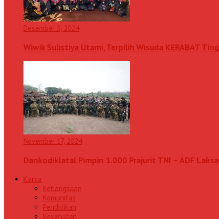
Desember 5, 2024
Wiwik Sulistiya Utami, Terpilih Wisuda KERABAT Ting
November 17, 2024
Dankodiklatal Pimpin 1.000 Prajurit TNI – ADF Lak
Karsa
Kebangsaan
Komunitas
Pendidikan
Kesehatan