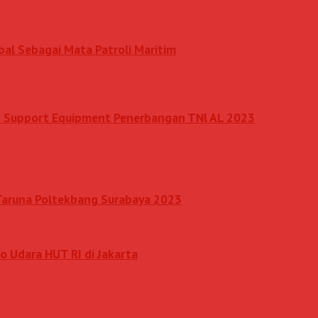
al Sebagai Mata Patroli Maritim
nd Support Equipment Penerbangan TNl AL 2023
 Taruna Poltekbang Surabaya 2023
o Udara HUT RI di Jakarta