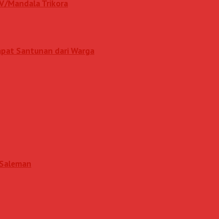
IV/Mandala Trikora
apat Santunan dari Warga
i Saleman