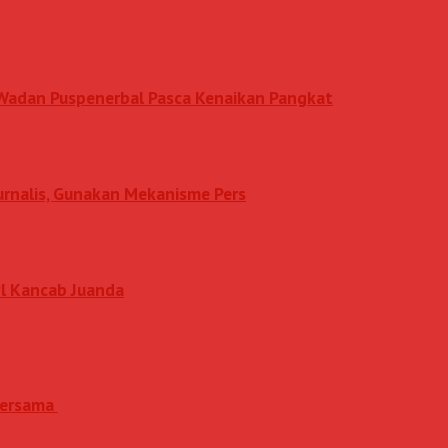
n Wadan Puspenerbal Pasca Kenaikan Pangkat
Jurnalis, Gunakan Mekanisme Pers
l Kancab Juanda
 Bersama