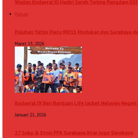
Wadan Kodaeral XI Hadiri Serah Terima Pangdam XX
Hukum
Puluhan Yatim Piatu RW15 Medokan Ayu Surabaya d
Maret 15, 2026
Kodaeral IX Beri Bantuan Life Jacket Nelayan Neger
Januari 21, 2026
27 Suku & Etnis FPK Surabaya Ikrar Jogo Suroboyo