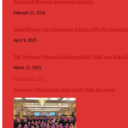
Polisi Jadi Bekeng gembong narkoba
Februari 11, 2026
Halal Bihalal dan Peresmian Kantor DPC Pro Jurnalis
April 9, 2025
PAC Pemuda Pancasila Gubeng Bagi Takjil dan Buka
Maret 22, 2025
Februari 21, 2025
Pimpinan Partai Agar Jauh Lebih Bijak Bersikap!