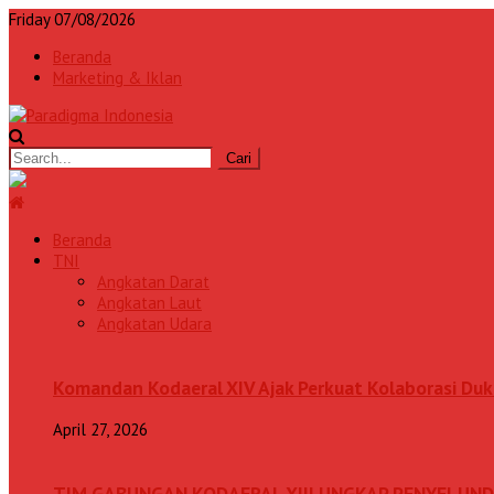
Friday 07/08/2026
Beranda
Marketing & Iklan
Beranda
TNI
Angkatan Darat
Angkatan Laut
Angkatan Udara
Komandan Kodaeral XIV Ajak Perkuat Kolaborasi D
April 27, 2026
TIM GABUNGAN KODAERAL XIII UNGKAP PENYELUN