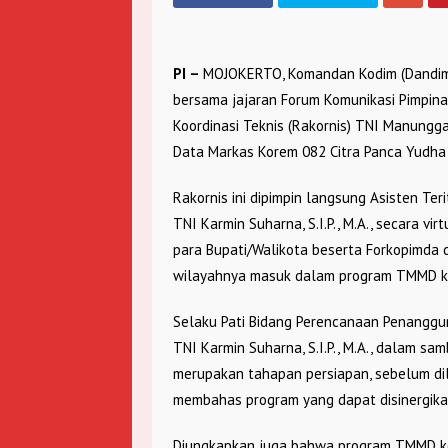
PI –
MOJOKERTO, Komandan Kodim (Dandim) 
bersama jajaran Forum Komunikasi Pimpina
Koordinasi Teknis (Rakornis) TNI Manung
Data Markas Korem 082 Citra Panca Yudha J
Rakornis ini dipimpin langsung Asisten Ter
TNI Karmin Suharna, S.I.P., M.A., secara vir
para Bupati/Walikota beserta Forkopimda
wilayahnya masuk dalam program TMMD ke
Selaku Pati Bidang Perencanaan Penanggu
TNI Karmin Suharna, S.I.P., M.A., dalam 
merupakan tahapan persiapan, sebelum d
membahas program yang dapat disinergika
Diungkapkan juga bahwa program TMMD ke-