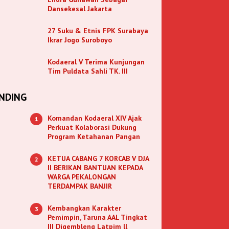
Dansekesal Jakarta
27 Suku & Etnis FPK Surabaya
Ikrar Jogo Suroboyo
Kodaeral V Terima Kunjungan
Tim Puldata Sahli TK. III
NDING
Komandan Kodaeral XIV Ajak
1
Perkuat Kolaborasi Dukung
Program Ketahanan Pangan
KETUA CABANG 7 KORCAB V DJA
2
II BERIKAN BANTUAN KEPADA
WARGA PEKALONGAN
TERDAMPAK BANJIR
Kembangkan Karakter
3
Pemimpin, Taruna AAL Tingkat
III Digembleng Latpim ll