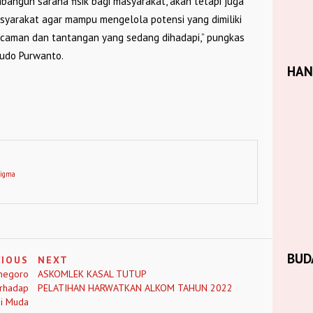
angun sarana fisik bagi masyarakat, akan tetapi juga
yarakat agar mampu mengelola potensi yang dimiliki
ncaman dan tantangan yang sedang dihadapi,” pungkas
Yudo Purwanto.
HA
digma
BUD
VIOUS
NEXT
onegoro
ASKOMLEK KASAL TUTUP
rhadap
PELATIHAN HARWATKAN ALKOM TAHUN 2022
i Muda