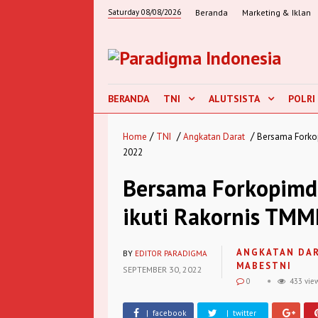
Saturday 08/08/2026
Beranda
Marketing & Iklan
BERANDA
TNI
ALUTSISTA
POLRI
/
/
/
Home
TNI
Angkatan Darat
Bersama Forko
2022
Bersama Forkopimd
ikuti Rakornis TM
ANGKATAN DA
BY
EDITOR PARADIGMA
MABESTNI
SEPTEMBER 30, 2022
0
433 vie
| facebook
| twitter