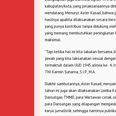
kabupaten/kota, yang pelaksanaannya di
mendatang. Menurut Aster Kasad, bahwa 
hasilnya apabila dilaksanakan secara ber
yang punya kontribusi tanpa didukung ole
yang memang membutuhkan peningkatan ke
maksimal.
“Tapi ketika hal ini kita lakukan bersam
jawab yang kita laksanakan sesuai dengan
termaktub dalam UUD 1945 alinea ke- 4, I
TNI Karmin Suharna, S.I.P., M.A.
Diakhir sambutannya, Aster Kasad, meny
tahun ini juga akan dilaksanakan Lomba Kar
Dansatgas TMMD, para Wartawan cetak, onl
para Dansatgas yang dilapangan mempedo
karya jurnalistik, sehingga nantinya publi