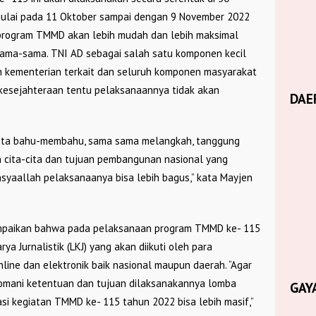
mulai pada 11 Oktober sampai dengan 9 November 2022
program TMMD akan lebih mudah dan lebih maksimal
sama-sama. TNI AD sebagai salah satu komponen kecil
h kementerian terkait dan seluruh komponen masyarakat
sejahteraan tentu pelaksanaannya tidak akan
DAE
a, kita bahu-membahu, sama sama melangkah, tanggung
 cita-cita dan tujuan pembangunan nasional yang
nsyaallah pelaksanaanya bisa lebih bagus,” kata Mayjen
ampaikan bahwa pada pelaksanaan program TMMD ke- 115
ya Jurnalistik (LKJ) yang akan diikuti oleh para
ine dan elektronik baik nasional maupun daerah. “Agar
mani ketentuan dan tujuan dilaksanakannya lomba
GAY
kasi kegiatan TMMD ke- 115 tahun 2022 bisa lebih masif,”