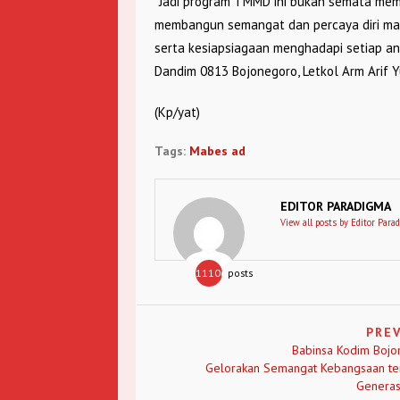
“Jadi program TMMD ini bukan semata memb
membangun semangat dan percaya diri mas
serta kesiapsiagaan menghadapi setiap a
Dandim 0813 Bojonegoro, Letkol Arm Arif 
(Kp/yat)
Tags:
Mabes ad
EDITOR PARADIGMA
View all posts by Editor Para
11106
posts
PRE
Babinsa Kodim Boj
Gelorakan Semangat Kebangsaan te
Generas