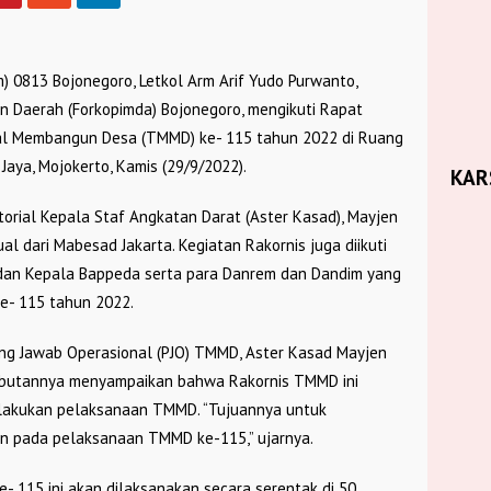
0813 Bojonegoro, Letkol Arm Arif Yudo Purwanto,
n Daerah (Forkopimda) Bojonegoro, mengikuti Rapat
gal Membangun Desa (TMMD) ke- 115 tahun 2022 di Ruang
aya, Mojokerto, Kamis (29/9/2022).
KAR
itorial Kepala Staf Angkatan Darat (Aster Kasad), Mayjen
tual dari Mabesad Jakarta. Kegiatan Rakornis juga diikuti
 dan Kepala Bappeda serta para Danrem dan Dandim yang
- 115 tahun 2022.
ng Jawab Operasional (PJO) TMMD, Aster Kasad Mayjen
sambutannya menyampaikan bahwa Rakornis TMMD ini
ilakukan pelaksanaan TMMD. “Tujuannya untuk
n pada pelaksanaan TMMD ke-115,” ujarnya.
 115 ini akan dilaksanakan secara serentak di 50