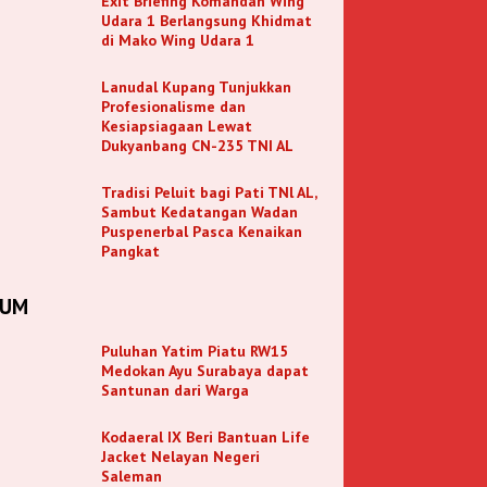
Exit Briefing Komandan Wing
Udara 1 Berlangsung Khidmat
di Mako Wing Udara 1
Lanudal Kupang Tunjukkan
Profesionalisme dan
Kesiapsiagaan Lewat
Dukyanbang CN-235 TNI AL
Tradisi Peluit bagi Pati TNl AL,
Sambut Kedatangan Wadan
Puspenerbal Pasca Kenaikan
Pangkat
KUM
Puluhan Yatim Piatu RW15
Medokan Ayu Surabaya dapat
Santunan dari Warga
Kodaeral IX Beri Bantuan Life
Jacket Nelayan Negeri
Saleman