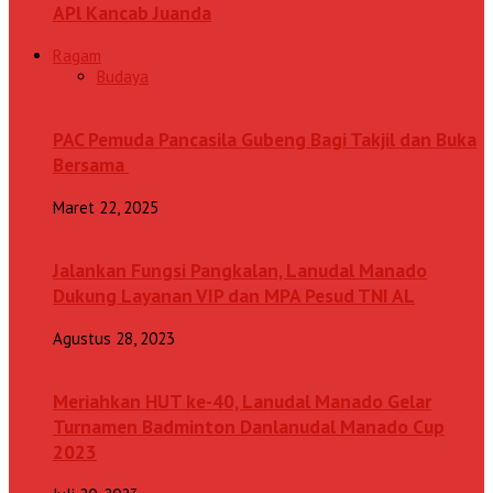
APl Kancab Juanda
Ragam
Budaya
PAC Pemuda Pancasila Gubeng Bagi Takjil dan Buka
Bersama
Maret 22, 2025
Jalankan Fungsi Pangkalan, Lanudal Manado
Dukung Layanan VIP dan MPA Pesud TNI AL
Agustus 28, 2023
Meriahkan HUT ke-40, Lanudal Manado Gelar
Turnamen Badminton Danlanudal Manado Cup
2023