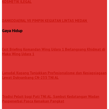
KOSMETIK ILEGAL
DANKODAERAL VII PIMPIN KEGIATAN LINTAS MEDAN
Gaya Hidup
Exit Briefing Komandan Wing Udara 1 Berlangsung Khidmat di
Mako Wing Udara 1
Lanudal Kupang Tunjukkan Profesionalisme dan Kesiapsiagaan
Lewat Dukyanbang CN-235 TNI AL
Tradisi Peluit bagi Pati TNl AL, Sambut Kedatangan Wadan
Puspenerbal Pasca Kenaikan Pangkat