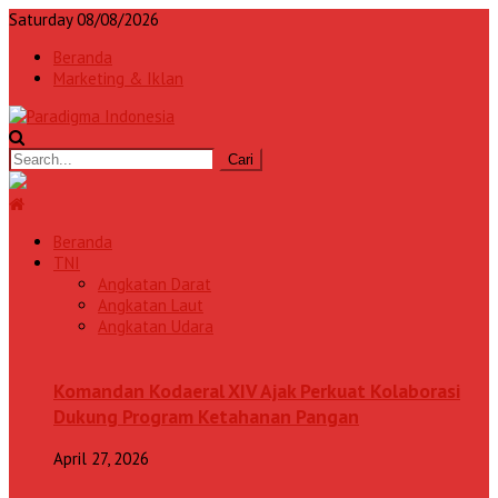
Saturday 08/08/2026
Beranda
Marketing & Iklan
Beranda
TNI
Angkatan Darat
Angkatan Laut
Angkatan Udara
Komandan Kodaeral XIV Ajak Perkuat Kolaborasi
Dukung Program Ketahanan Pangan
April 27, 2026