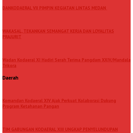
DANKODAERAL VII PIMPIN KEGIATAN LINTAS MEDAN
WAKASAL, TEKANKAN SEMANGAT KERJA DAN LOYALITAS
PRAJURIT
Wadan Kodaeral XI Hadiri Serah Terima Pangdam XXIV/Mandala
Trikora
Daerah
Komandan Kodaeral XIV Ajak Perkuat Kolaborasi Dukung
Program Ketahanan Pangan
TIM GABUNGAN KODAERAL XIII UNGKAP PENYELUNDUPAN