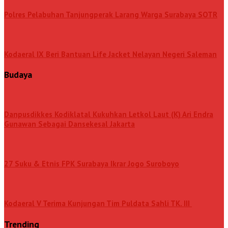
Polres Pelabuhan Tanjungperak Larang Warga Surabaya SOTR
Kodaeral IX Beri Bantuan Life Jacket Nelayan Negeri Saleman
Budaya
Danpusdikkes Kodiklatal Kukuhkan Letkol Laut (K) Ari Endra
Gunawan Sebagai Dansekesal Jakarta
27 Suku & Etnis FPK Surabaya Ikrar Jogo Suroboyo
Kodaeral V Terima Kunjungan Tim Puldata Sahli TK. III
Trending