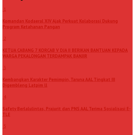
1
Komandan Kodaeral XIV Ajak Perkuat Kolaborasi Dukung
Program Ketahanan Pangan
2
KETUA CABANG 7 KORCAB V DJA II BERIKAN BANTUAN KEPADA
WARGA PEKALONGAN TERDAMPAK BANJIR
3
Kembangkan Karakter Pemimpin, Taruna AAL Tingkat III
Digembleng Latpim ll
4
Safety Berlalulintas, Prajurit dan PNS AAL Terima Sosialisasi E-
TLE
5