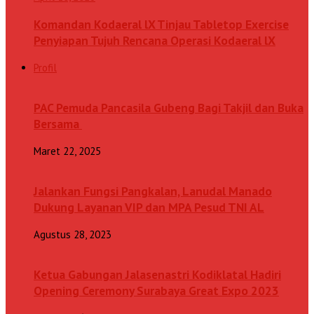
Komandan Kodaeral lX Tinjau Tabletop Exercise
Penyiapan Tujuh Rencana Operasi Kodaeral lX
Profil
PAC Pemuda Pancasila Gubeng Bagi Takjil dan Buka
Bersama
Maret 22, 2025
Jalankan Fungsi Pangkalan, Lanudal Manado
Dukung Layanan VIP dan MPA Pesud TNI AL
Agustus 28, 2023
Ketua Gabungan Jalasenastri Kodiklatal Hadiri
Opening Ceremony Surabaya Great Expo 2023