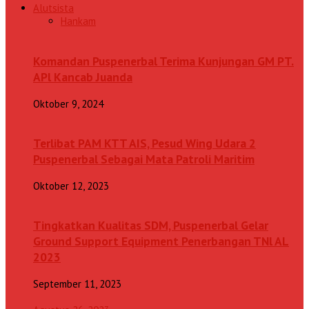
Alutsista
Hankam
Komandan Puspenerbal Terima Kunjungan GM PT.
APl Kancab Juanda
Oktober 9, 2024
Terlibat PAM KTT AIS, Pesud Wing Udara 2
Puspenerbal Sebagai Mata Patroli Maritim
Oktober 12, 2023
Tingkatkan Kualitas SDM, Puspenerbal Gelar
Ground Support Equipment Penerbangan TNl AL
2023
September 11, 2023