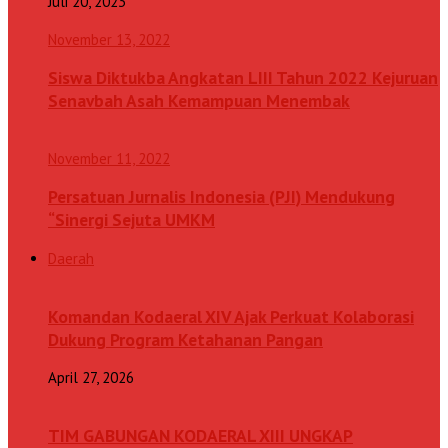
Juli 20, 2023
November 13, 2022
Siswa Diktukba Angkatan LIII Tahun 2022 Kejuruan
Senavbah Asah Kemampuan Menembak
November 11, 2022
Persatuan Jurnalis Indonesia (PJI) Mendukung
“Sinergi Sejuta UMKM
Daerah
Komandan Kodaeral XIV Ajak Perkuat Kolaborasi
Dukung Program Ketahanan Pangan
April 27, 2026
TIM GABUNGAN KODAERAL XIII UNGKAP