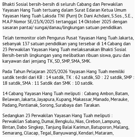
Bhakti Sosial bersih-bersih di seluruh Cabang dan Perwakilan
Yayasan Hang Tuah tertuang dalam Surat Edaran Ketua Umum
Yayasan Hang Tuah Laksda TNI (Purn) Dr. Dani Achdani, S.Sos., S.E.,
M.A.P Nomor SE/23/X/2025 tertanggal 14 Oktober 2025 dengan
sasaran pantai/ sungai/danau/lingkungan satuan pendidikan.
Telah termonitor oleh Pengurus Pusat Yayasan Hang Tuah Jakarta,
sebanyak 137 satuan pendidikan yang tersebar di 14 Cabang dan
23 Perwakilan Yayasan Hang Tuah melaksanakan Bhakti Sosial
Bersih-bersih lingkungan yang melibatkan ribuan siswa, guru dan
karyawan dari jenjang TK, SD, SMP, SMA, SMK.
Pada Tahun Pelajaran 2025/2026 Yayasan Hang Tuah memiliki
satdik terdiri dari KB : 14 satdik, TK : 62 satdik, SD : 22 satdik, SMP :
18 satdik, SMA : 11 Satdik dan SMK : 10 satdik.
14 Cabang Yayasan Hang Tuah meliputi : Cabang Ambon, Batam,
Belawan, Jakarta, Jayapura, Kupang, Makassar, Manado, Merauke,
Padang, Pontianak, Sorong, Surabaya dan Tarakan.
Sedangkan 23 Perwakilan Yayasan Hang Tuah meliputi :
Perwakilan Sabang, Dumai, Bengkulu, Nias, Cirebon, Lampung,
Bintan, Dabo Singkep, Tanjung Balai Karimun, Batuporon, Malang,
Semarang, Cilacap, Tegal, Banyuwangi, Kendari, Mataram,