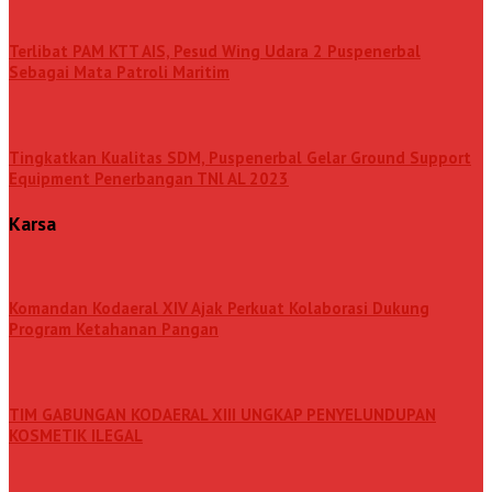
Terlibat PAM KTT AIS, Pesud Wing Udara 2 Puspenerbal
Sebagai Mata Patroli Maritim
Tingkatkan Kualitas SDM, Puspenerbal Gelar Ground Support
Equipment Penerbangan TNl AL 2023
Karsa
Komandan Kodaeral XIV Ajak Perkuat Kolaborasi Dukung
Program Ketahanan Pangan
TIM GABUNGAN KODAERAL XIII UNGKAP PENYELUNDUPAN
KOSMETIK ILEGAL