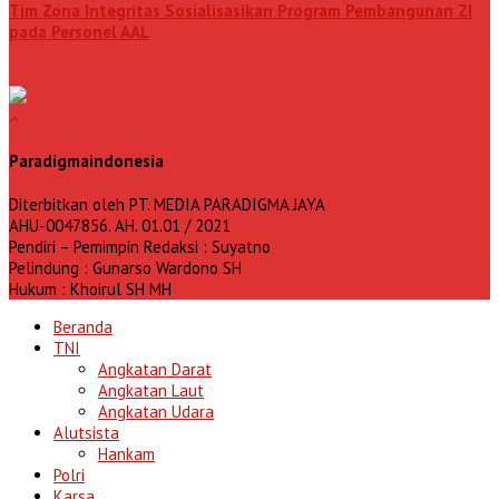
Tim Zona Integritas Sosialisasikan Program Pembangunan ZI
pada Personel AAL
Paradigmaindonesia
Diterbitkan oleh PT. MEDIA PARADIGMA JAYA
AHU-0047856. AH. 01.01 / 2021
Pendiri – Pemimpin Redaksi : Suyatno
Pelindung : Gunarso Wardono SH
Hukum : Khoirul SH MH
Beranda
TNI
Angkatan Darat
Angkatan Laut
Angkatan Udara
Alutsista
Hankam
Polri
Karsa