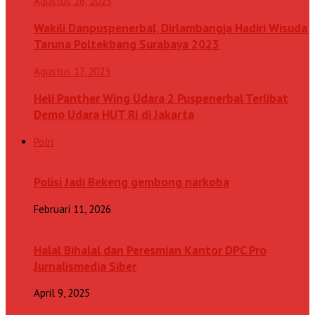
Agustus 26, 2023
Wakili Danpuspenerbal, Dirlambangja Hadiri Wisuda
Taruna Poltekbang Surabaya 2023
Agustus 17, 2023
Heli Panther Wing Udara 2 Puspenerbal Terlibat
Demo Udara HUT RI di Jakarta
Polri
Polisi Jadi Bekeng gembong narkoba
Februari 11, 2026
Halal Bihalal dan Peresmian Kantor DPC Pro
Jurnalismedia Siber
April 9, 2025