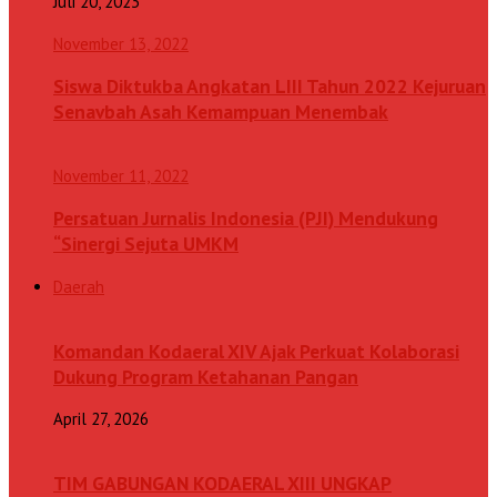
Juli 20, 2023
November 13, 2022
Siswa Diktukba Angkatan LIII Tahun 2022 Kejuruan
Senavbah Asah Kemampuan Menembak
November 11, 2022
Persatuan Jurnalis Indonesia (PJI) Mendukung
“Sinergi Sejuta UMKM
Daerah
Komandan Kodaeral XIV Ajak Perkuat Kolaborasi
Dukung Program Ketahanan Pangan
April 27, 2026
TIM GABUNGAN KODAERAL XIII UNGKAP