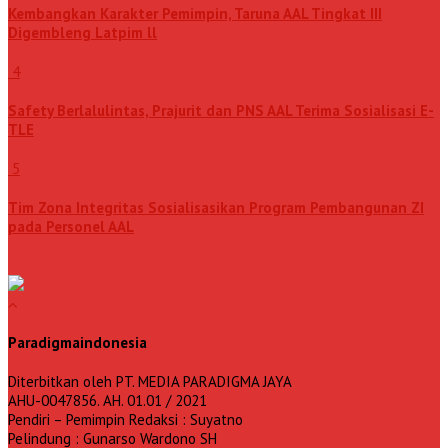
Kembangkan Karakter Pemimpin, Taruna AAL Tingkat III
Digembleng Latpim ll
4
Safety Berlalulintas, Prajurit dan PNS AAL Terima Sosialisasi E-
TLE
5
Tim Zona Integritas Sosialisasikan Program Pembangunan ZI
pada Personel AAL
Paradigmaindonesia
Diterbitkan oleh PT. MEDIA PARADIGMA JAYA
AHU-0047856. AH. 01.01 / 2021
Pendiri – Pemimpin Redaksi : Suyatno
Pelindung : Gunarso Wardono SH