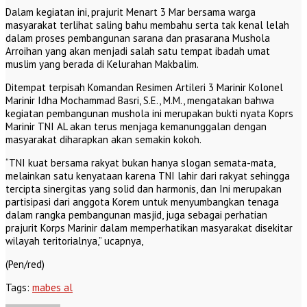
Dalam kegiatan ini, prajurit Menart 3 Mar bersama warga
masyarakat terlihat saling bahu membahu serta tak kenal lelah
dalam proses pembangunan sarana dan prasarana Mushola
Arroihan yang akan menjadi salah satu tempat ibadah umat
muslim yang berada di Kelurahan Makbalim.
Ditempat terpisah Komandan Resimen Artileri 3 Marinir Kolonel
Marinir Idha Mochammad Basri, S.E., M.M., mengatakan bahwa
kegiatan pembangunan mushola ini merupakan bukti nyata Koprs
Marinir TNI AL akan terus menjaga kemanunggalan dengan
masyarakat diharapkan akan semakin kokoh.
“TNI kuat bersama rakyat bukan hanya slogan semata-mata,
melainkan satu kenyataan karena TNI lahir dari rakyat sehingga
tercipta sinergitas yang solid dan harmonis, dan Ini merupakan
partisipasi dari anggota Korem untuk menyumbangkan tenaga
dalam rangka pembangunan masjid, juga sebagai perhatian
prajurit Korps Marinir dalam memperhatikan masyarakat disekitar
wilayah teritorialnya,” ucapnya,
(Pen/red)
Tags:
mabes al