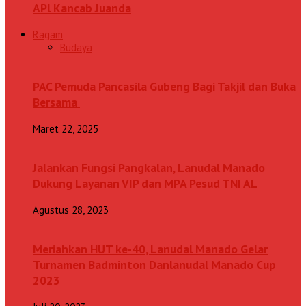
APl Kancab Juanda
Ragam
Budaya
PAC Pemuda Pancasila Gubeng Bagi Takjil dan Buka
Bersama
Maret 22, 2025
Jalankan Fungsi Pangkalan, Lanudal Manado
Dukung Layanan VIP dan MPA Pesud TNI AL
Agustus 28, 2023
Meriahkan HUT ke-40, Lanudal Manado Gelar
Turnamen Badminton Danlanudal Manado Cup
2023