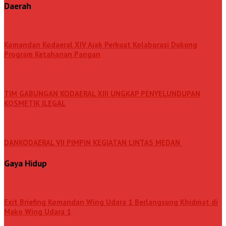
Daerah
Komandan Kodaeral XIV Ajak Perkuat Kolaborasi Dukung
Program Ketahanan Pangan
TIM GABUNGAN KODAERAL XIII UNGKAP PENYELUNDUPAN
KOSMETIK ILEGAL
DANKODAERAL VII PIMPIN KEGIATAN LINTAS MEDAN
Gaya Hidup
Exit Briefing Komandan Wing Udara 1 Berlangsung Khidmat di
Mako Wing Udara 1