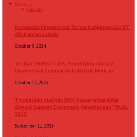
Alutsista
Hankam
Komandan Puspenerbal Terima Kunjungan GM PT.
APl Kancab Juanda
Oktober 9, 2024
Terlibat PAM KTT AIS, Pesud Wing Udara 2
Puspenerbal Sebagai Mata Patroli Maritim
Oktober 12, 2023
Tingkatkan Kualitas SDM, Puspenerbal Gelar
Ground Support Equipment Penerbangan TNl AL
2023
September 11, 2023