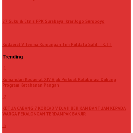
27 Suku & Etnis FPK Surabaya Ikrar Jogo Suroboyo
Kodaeral V Terima Kunjungan Tim Puldata Sahli TK. III
Trending
1
Komandan Kodaeral XIV Ajak Perkuat Kolaborasi Dukung
Program Ketahanan Pangan
2
KETUA CABANG 7 KORCAB V DJA II BERIKAN BANTUAN KEPADA
WARGA PEKALONGAN TERDAMPAK BANJIR
3