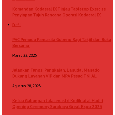
Komandan Kodaeral lX Tinjau Tabletop Exercise
Penyiapan Tujuh Rencana Operasi Kodaeral lX
Profil
PAC Pemuda Pancasila Gubeng Bagi Takjil dan Buka
Bersama
Maret 22, 2025
Jalankan Fungsi Pangkalan, Lanudal Manado
Dukung Layanan VIP dan MPA Pesud TNI AL
Agustus 28, 2023
Ketua Gabungan Jalasenastri Kodiklatal Hadiri
Opening Ceremony Surabaya Great Expo 2023