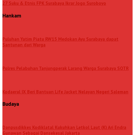
27 Suku & Etnis FPK Surabaya Ikrar Jogo Suroboyo
Hankam
Puluhan Yatim Piatu RW15 Medokan Ayu Surabaya dapat
Santunan dari Warga
Polres Pelabuhan Tanjungperak Larang Warga Surabaya SOTR
Kodaeral IX Beri Bantuan Life Jacket Nelayan Negeri Saleman
Budaya
Danpusdikkes Kodiklatal Kukuhkan Letkol Laut (K) Ari Endra
Gunawan Sebagai Dansekesal Jakarta