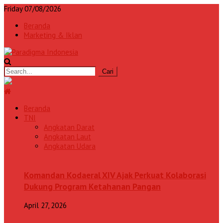
Friday 07/08/2026
Beranda
Marketing & Iklan
Beranda
TNI
Angkatan Darat
Angkatan Laut
Angkatan Udara
Komandan Kodaeral XIV Ajak Perkuat Kolaborasi
Dukung Program Ketahanan Pangan
April 27, 2026