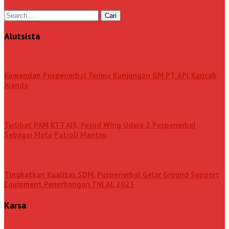
Alutsista
Komandan Puspenerbal Terima Kunjungan GM PT. APl Kancab
Juanda
Terlibat PAM KTT AIS, Pesud Wing Udara 2 Puspenerbal
Sebagai Mata Patroli Maritim
Tingkatkan Kualitas SDM, Puspenerbal Gelar Ground Support
Equipment Penerbangan TNl AL 2023
Karsa