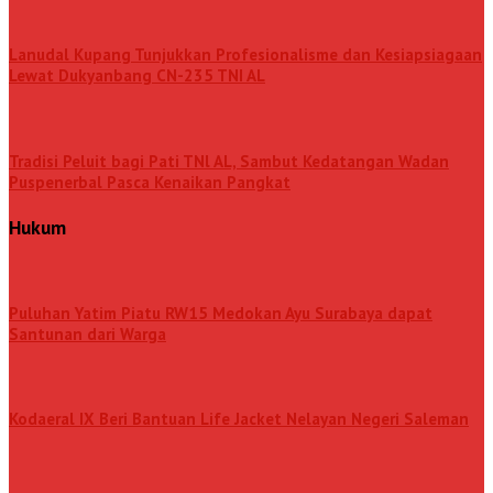
Lanudal Kupang Tunjukkan Profesionalisme dan Kesiapsiagaan
Lewat Dukyanbang CN-235 TNI AL
Tradisi Peluit bagi Pati TNl AL, Sambut Kedatangan Wadan
Puspenerbal Pasca Kenaikan Pangkat
Hukum
Puluhan Yatim Piatu RW15 Medokan Ayu Surabaya dapat
Santunan dari Warga
Kodaeral IX Beri Bantuan Life Jacket Nelayan Negeri Saleman