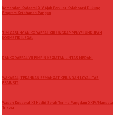
Komandan Kodaeral XIV Ajak Perkuat Kolaborasi Dukung
Program Ketahanan Pangan
TIM GABUNGAN KODAERAL XIII UNGKAP PENYELUNDUPAN
KOSMETIK ILEGAL
DANKODAERAL VII PIMPIN KEGIATAN LINTAS MEDAN
WAKASAL, TEKANKAN SEMANGAT KERJA DAN LOYALITAS
PRAJURIT
Wadan Kodaeral XI Hadiri Serah Terima Pangdam XXIV/Mandala
Trikora