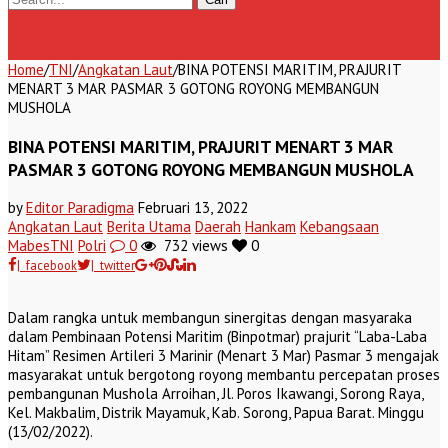
Home
/
TNI
/
Angkatan Laut
/
BINA POTENSI MARITIM, PRAJURIT
MENART 3 MAR PASMAR 3 GOTONG ROYONG MEMBANGUN
MUSHOLA
BINA POTENSI MARITIM, PRAJURIT MENART 3 MAR
PASMAR 3 GOTONG ROYONG MEMBANGUN MUSHOLA
by
Editor Paradigma
Februari 13, 2022
Angkatan Laut
Berita Utama
Daerah
Hankam
Kebangsaan
MabesTNI
Polri
0
732 views
0
| facebook
| twitter
Dalam rangka untuk membangun sinergitas dengan masyaraka
dalam Pembinaan Potensi Maritim (Binpotmar) prajurit “Laba-Laba
Hitam” Resimen Artileri 3 Marinir (Menart 3 Mar) Pasmar 3 mengajak
masyarakat untuk bergotong royong membantu percepatan proses
pembangunan Mushola Arroihan, Jl. Poros Ikawangi, Sorong Raya,
Kel. Makbalim, Distrik Mayamuk, Kab. Sorong, Papua Barat. Minggu
(13/02/2022).