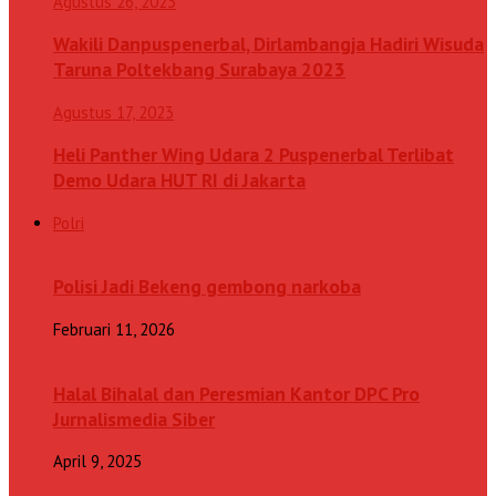
Agustus 26, 2023
Wakili Danpuspenerbal, Dirlambangja Hadiri Wisuda
Taruna Poltekbang Surabaya 2023
Agustus 17, 2023
Heli Panther Wing Udara 2 Puspenerbal Terlibat
Demo Udara HUT RI di Jakarta
Polri
Polisi Jadi Bekeng gembong narkoba
Februari 11, 2026
Halal Bihalal dan Peresmian Kantor DPC Pro
Jurnalismedia Siber
April 9, 2025