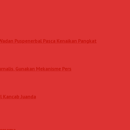
n Wadan Puspenerbal Pasca Kenaikan Pangkat
Jurnalis, Gunakan Mekanisme Pers
l Kancab Juanda
 Bersama