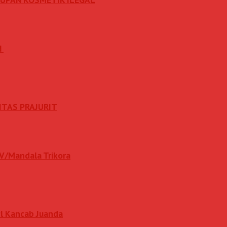
N
ITAS PRAJURIT
IV/Mandala Trikora
l Kancab Juanda