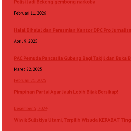
Polisi Jadi Bekeng gembong narkoba
Februari 11, 2026
Halal Bihalal dan Peresmian Kantor DPC Pro Jurnalis
April 9, 2025
PAC Pemuda Pancasila Gubeng Bagi Takjil dan Buka
Maret 22, 2025
Februari 21, 2025
Pimpinan Partai Agar Jauh Lebih Bijak Bersikap!
Desember 5, 2024
Wiwik Sulistiya Utami, Terpilih Wisuda KERABAT Ting