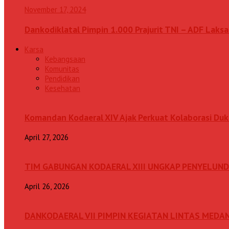
November 17, 2024
Dankodiklatal Pimpin 1.000 Prajurit TNI – ADF Lak
Karsa
Kebangsaan
Komunitas
Pendidikan
Kesehatan
Komandan Kodaeral XIV Ajak Perkuat Kolaborasi D
April 27, 2026
TIM GABUNGAN KODAERAL XIII UNGKAP PENYELUN
April 26, 2026
DANKODAERAL VII PIMPIN KEGIATAN LINTAS MEDA