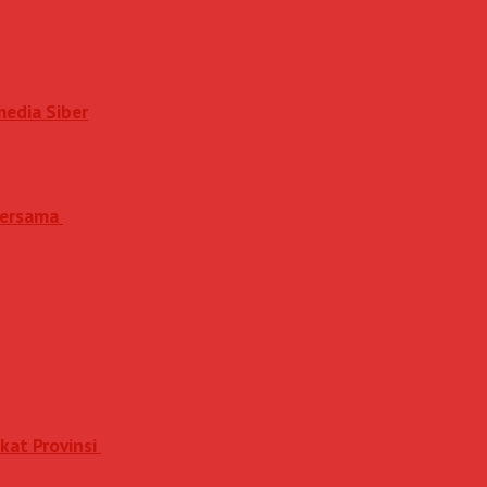
media Siber
 Bersama
kat Provinsi