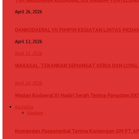
April 26, 2026
DANKODAERAL VII PIMPIN KEGIATAN LINTAS MEDA
April 12, 2026
April 11, 2026
WAKASAL, TEKANKAN SEMANGAT KERJA DAN LOYAL
April 10, 2026
Wadan Kodaeral XI Hadiri Serah Terima Pangdam XX
Alutsista
Hankam
Komandan Puspenerbal Terima Kunjungan GM PT. AP