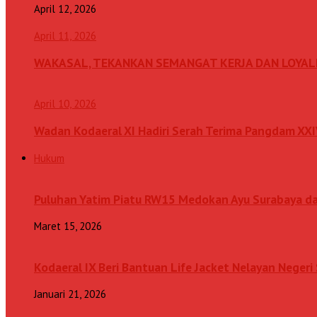
April 12, 2026
April 11, 2026
WAKASAL, TEKANKAN SEMANGAT KERJA DAN LOYAL
April 10, 2026
Wadan Kodaeral XI Hadiri Serah Terima Pangdam XX
Hukum
Puluhan Yatim Piatu RW15 Medokan Ayu Surabaya d
Maret 15, 2026
Kodaeral IX Beri Bantuan Life Jacket Nelayan Neger
Januari 21, 2026