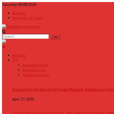
Saturday 08/08/2026
Beranda
Marketing & Iklan
Beranda
TNI
Angkatan Darat
Angkatan Laut
Angkatan Udara
Komandan Kodaeral XIV Ajak Perkuat Kolaborasi D
April 27, 2026
TIM GABUNGAN KODAERAL XIII UNGKAP PENYELUN