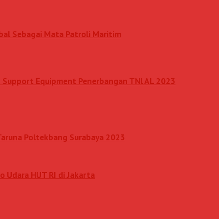
al Sebagai Mata Patroli Maritim
nd Support Equipment Penerbangan TNl AL 2023
 Taruna Poltekbang Surabaya 2023
o Udara HUT RI di Jakarta