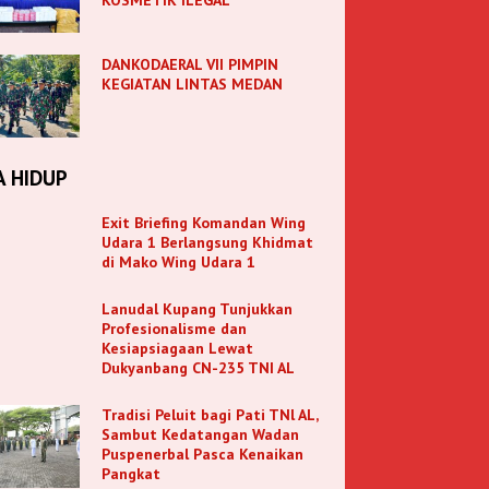
DANKODAERAL VII PIMPIN
KEGIATAN LINTAS MEDAN
A HIDUP
Exit Briefing Komandan Wing
Udara 1 Berlangsung Khidmat
di Mako Wing Udara 1
Lanudal Kupang Tunjukkan
Profesionalisme dan
Kesiapsiagaan Lewat
Dukyanbang CN-235 TNI AL
Tradisi Peluit bagi Pati TNl AL,
Sambut Kedatangan Wadan
Puspenerbal Pasca Kenaikan
Pangkat