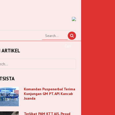
I ARTIKEL
TSISTA
Komandan Puspenerbal Terima
Kunjungan GM PT. APl Kancab
Juanda
Terlibat PAM KTT AIS, Pesud