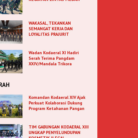
WAKASAL, TEKANKAN
SEMANGAT KERJA DAN
LOYALITAS PRAJURIT
Wadan Kodaeral XI Hadiri
Serah Terima Pangdam
XXIV/Mandala Trikora
RAH
Komandan Kodaeral XIV Ajak
Perkuat Kolaborasi Dukung
Program Ketahanan Pangan
TIM GABUNGAN KODAERAL XIII
UNGKAP PENYELUNDUPAN
KOSMETIK ILEGAL