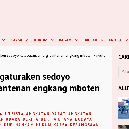
KARSA
HUKUM
RAGAM
DAERAH
PROFIL
aken sedoyo kalepatan, amargi cantenan engkang mboten kawulo
CAR
gaturaken sedoyo
cantenan engkang mboten
ALU
ALUTSISTA
ANGKATAN DARAT
ANGKATAN
AN UDARA
BERITA
BERITA UTAMA
BUDAYA
HIDUP
HANKAM
HUKUM
KARSA
KEBANGSAAN