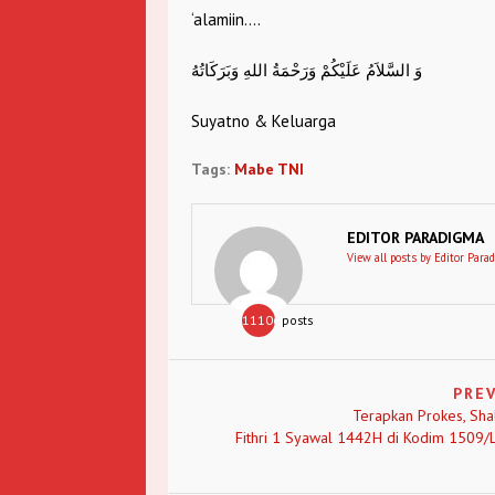
‘alamiin….
وَ السَّلاَمُ عَلَيْكُمْ وَرَحْمَةُ اللهِ وَبَرَكَاتُهُ
Suyatno & Keluarga
Tags:
Mabe TNI
EDITOR PARADIGMA
View all posts by Editor Para
11106
posts
PRE
Terapkan Prokes, Shal
Fithri 1 Syawal 1442H di Kodim 1509/