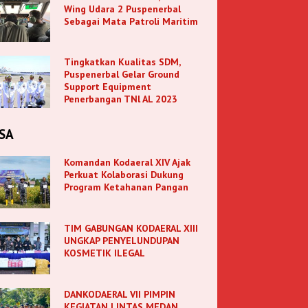
Wing Udara 2 Puspenerbal
Sebagai Mata Patroli Maritim
Tingkatkan Kualitas SDM,
Puspenerbal Gelar Ground
Support Equipment
Penerbangan TNl AL 2023
SA
Komandan Kodaeral XIV Ajak
Perkuat Kolaborasi Dukung
Program Ketahanan Pangan
TIM GABUNGAN KODAERAL XIII
UNGKAP PENYELUNDUPAN
KOSMETIK ILEGAL
DANKODAERAL VII PIMPIN
KEGIATAN LINTAS MEDAN