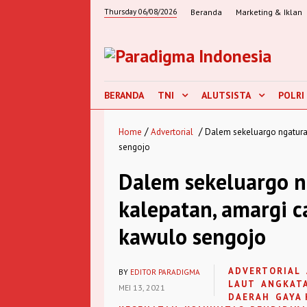
Thursday 06/08/2026
Beranda
Marketing & Iklan
BERANDA
TNI
ALUTSISTA
POLRI
/
/
Home
Advertorial
Dalem sekeluargo ngatur
sengojo
Dalem sekeluargo n
kalepatan, amargi 
kawulo sengojo
ADVERTORIAL
BY
EDITOR PARADIGMA
LAUT
ANGKAT
MEI 13, 2021
DAERAH
GAYA 