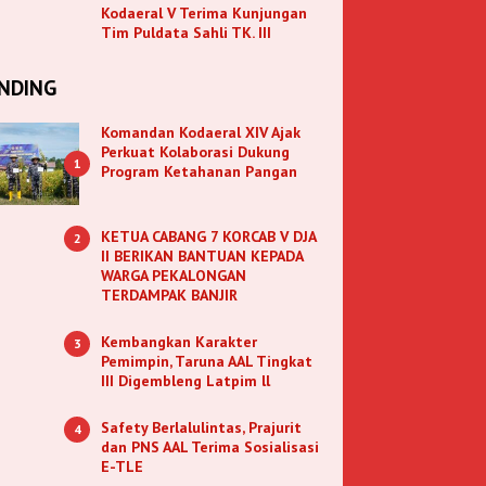
Kodaeral V Terima Kunjungan
Tim Puldata Sahli TK. III
NDING
Komandan Kodaeral XIV Ajak
Perkuat Kolaborasi Dukung
1
Program Ketahanan Pangan
KETUA CABANG 7 KORCAB V DJA
2
II BERIKAN BANTUAN KEPADA
WARGA PEKALONGAN
TERDAMPAK BANJIR
Kembangkan Karakter
3
Pemimpin, Taruna AAL Tingkat
III Digembleng Latpim ll
Safety Berlalulintas, Prajurit
4
dan PNS AAL Terima Sosialisasi
E-TLE