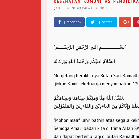
KESEHATAN
KOMUNITAS
PENDIDIK
0
699 views
0
| facebook
| twitter
*بِسْــــــــــــــمِ اللهِ الرَّحْمَنِ الرَّحِيْـــــم*
السَّلاَمُ عَلَيْكُمْ وَرَحْمَةُ اللهِ وَبَرَكَاتُهُ
Menjelang berakhirnya Bulan Suci Ramadh
ijinkan Kami sekeluarga menyampaikan *”Se
تَقَبَّلَ اللّهُ مِنَّا وَمنِْكُمْ صِيَامَنَا وَصِيَامَكُمْ,
*Mohon maaf lahir bathin atas segala kekh
Semoga Amal Ibadah kita di trima Allah S
dan dapat bertemu lagi di bulan Ramadhan 