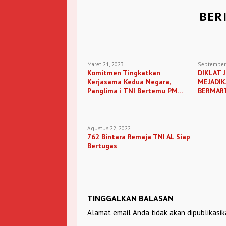
BER
Maret 21, 2023
September 
Komitmen Tingkatkan
DIKLAT 
Kerjasama Kedua Negara,
MEJADIK
Panglima i TNI Bertemu PM
BERMAR
Singapura
Agustus 22, 2022
762 Bintara Remaja TNI AL Siap
Bertugas
TINGGALKAN BALASAN
Alamat email Anda tidak akan dipublikasik