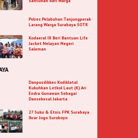
Santunan dari Warga
Polres Pelabuhan Tanjungperak
Larang Warga Surabaya SOTR
Kodaeral IX Beri Bantuan Life
Jacket Nelayan Negeri
Saleman
AYA
Danpusdikkes Kodiklatal
Kukuhkan Letkol Laut (K) Ari
Endra Gunawan Sebagai
Dansekesal Jakarta
27 Suku & Etnis FPK Surabaya
Ikrar Jogo Suroboyo