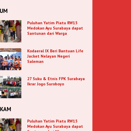
KUM
Puluhan Yatim Piatu RW15
Medokan Ayu Surabaya dapat
Santunan dari Warga
Kodaeral IX Beri Bantuan Life
Jacket Nelayan Negeri
Saleman
27 Suku & Etnis FPK Surabaya
Ikrar Jogo Suroboyo
NKAM
Puluhan Yatim Piatu RW15
Medokan Ayu Surabaya dapat