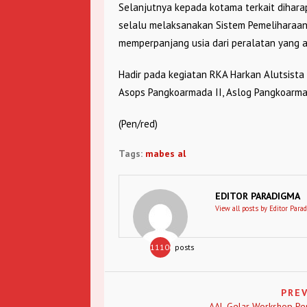
Selanjutnya kepada kotama terkait dihara
selalu melaksanakan Sistem Pemeliharaan
memperpanjang usia dari peralatan yang a
Hadir pada kegiatan RKA Harkan Alutsista
Asops Pangkoarmada II, Aslog Pangkoarmad
(Pen/red)
Tags:
mabes al
EDITOR PARADIGMA
View all posts by Editor Para
11106
posts
PRE
AAL Gelar Workshop Pen