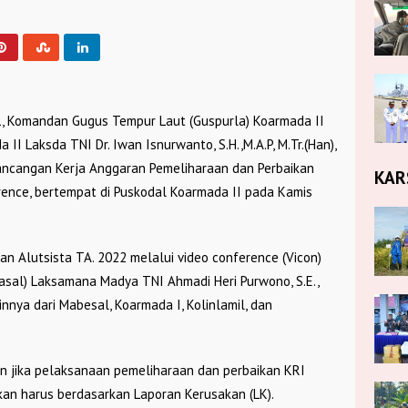
21, Komandan Gugus Tempur Laut (Guspurla) Koarmada II
I Laksda TNI Dr. Iwan Isnurwanto, S.H.,M.A.P, M.Tr.(Han),
ancangan Kerja Anggaran Pemeliharaan dan Perbaikan
KAR
rence, bertempat di Puskodal Koarmada II pada Kamis
n Alutsista TA. 2022 melalui video conference (Vicon)
kasal) Laksamana Madya TNI Ahmadi Heri Purwono, S.E.,
ainnya dari Mabesal, Koarmada I, Kolinlamil, dan
 jika pelaksanaan pemeliharaan dan perbaikan KRI
kan harus berdasarkan Laporan Kerusakan (LK).