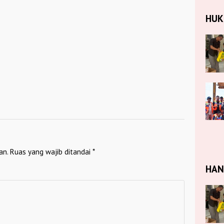
HU
an.
Ruas yang wajib ditandai
*
HA