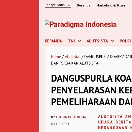
Friday 07/08/2026
Beranda
Marketing & Iklan
BERANDA
TNI
ALUTSISTA
POLRI
/
/
Home
Alutsista
DANGUSPURLA KOARMADA II
DAN PERBAIKAN ALUTSISTA
DANGUSPURLA KOAR
PENYELARASAN KE
PEMELIHARAAN DAN
ALUTSISTA
AN
BY
EDITOR PARADIGMA
UDARA
BERITA
JULI 1, 2021
KEBANGSAAN