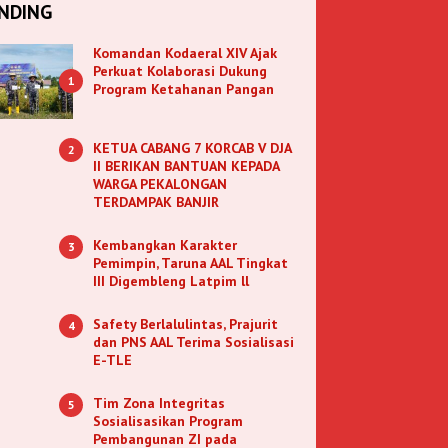
NDING
Komandan Kodaeral XIV Ajak
Perkuat Kolaborasi Dukung
1
Program Ketahanan Pangan
KETUA CABANG 7 KORCAB V DJA
2
II BERIKAN BANTUAN KEPADA
WARGA PEKALONGAN
TERDAMPAK BANJIR
Kembangkan Karakter
3
Pemimpin, Taruna AAL Tingkat
III Digembleng Latpim ll
Safety Berlalulintas, Prajurit
4
dan PNS AAL Terima Sosialisasi
E-TLE
Tim Zona Integritas
5
Sosialisasikan Program
Pembangunan ZI pada