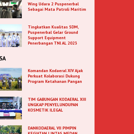
Wing Udara 2 Puspenerbal
Sebagai Mata Patroli Maritim
Tingkatkan Kualitas SDM,
Puspenerbal Gelar Ground
Support Equipment
Penerbangan TNl AL 2023
SA
Komandan Kodaeral XIV Ajak
Perkuat Kolaborasi Dukung
Program Ketahanan Pangan
TIM GABUNGAN KODAERAL XIII
UNGKAP PENYELUNDUPAN
KOSMETIK ILEGAL
DANKODAERAL VII PIMPIN
KEGIATAN LINTAS MEDAN