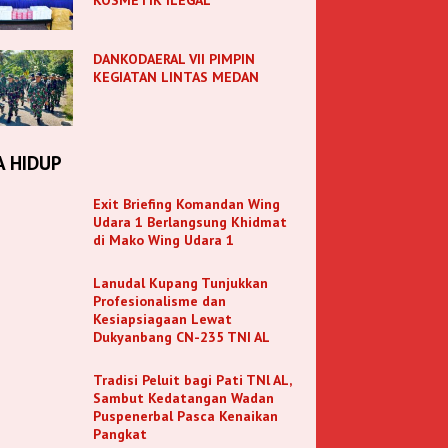
DANKODAERAL VII PIMPIN
KEGIATAN LINTAS MEDAN
A HIDUP
Exit Briefing Komandan Wing
Udara 1 Berlangsung Khidmat
di Mako Wing Udara 1
Lanudal Kupang Tunjukkan
Profesionalisme dan
Kesiapsiagaan Lewat
Dukyanbang CN-235 TNI AL
Tradisi Peluit bagi Pati TNl AL,
Sambut Kedatangan Wadan
Puspenerbal Pasca Kenaikan
Pangkat