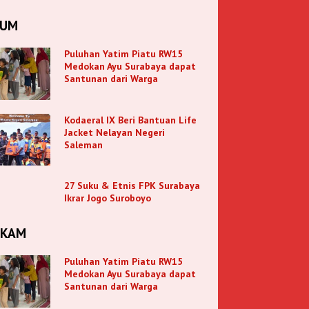
KUM
Puluhan Yatim Piatu RW15
Medokan Ayu Surabaya dapat
Santunan dari Warga
Kodaeral IX Beri Bantuan Life
Jacket Nelayan Negeri
Saleman
27 Suku & Etnis FPK Surabaya
Ikrar Jogo Suroboyo
NKAM
Puluhan Yatim Piatu RW15
Medokan Ayu Surabaya dapat
Santunan dari Warga