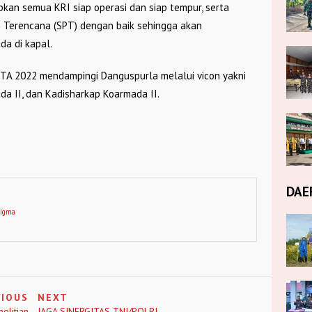
pkan semua KRI siap operasi dan siap tempur, serta
 Terencana (SPT) dengan baik sehingga akan
da di kapal.
 TA 2022 mendampingi Danguspurla melalui vicon yakni
a II, dan Kadisharkap Koarmada II.
DAE
digma
VIOUS
NEXT
elitian
JAGA SINERGITAS TNI/POLRI,