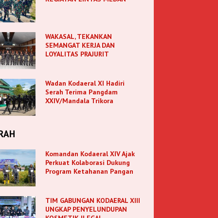
WAKASAL, TEKANKAN
SEMANGAT KERJA DAN
LOYALITAS PRAJURIT
Wadan Kodaeral XI Hadiri
Serah Terima Pangdam
XXIV/Mandala Trikora
RAH
Komandan Kodaeral XIV Ajak
Perkuat Kolaborasi Dukung
Program Ketahanan Pangan
TIM GABUNGAN KODAERAL XIII
UNGKAP PENYELUNDUPAN
KOSMETIK ILEGAL