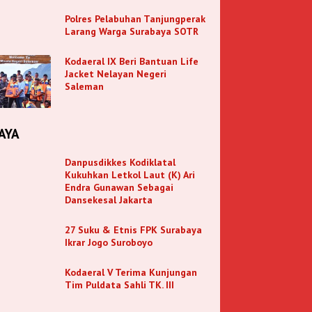
Polres Pelabuhan Tanjungperak
Larang Warga Surabaya SOTR
Kodaeral IX Beri Bantuan Life
Jacket Nelayan Negeri
Saleman
AYA
Danpusdikkes Kodiklatal
Kukuhkan Letkol Laut (K) Ari
Endra Gunawan Sebagai
Dansekesal Jakarta
27 Suku & Etnis FPK Surabaya
Ikrar Jogo Suroboyo
Kodaeral V Terima Kunjungan
Tim Puldata Sahli TK. III