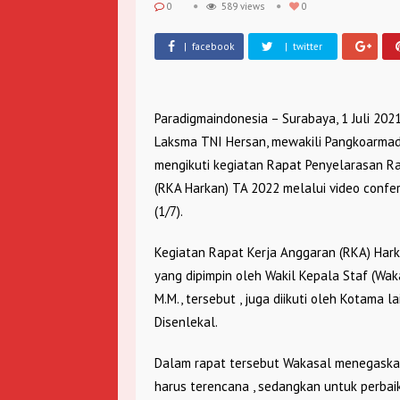
0
589 views
0
| facebook
| twitter
Paradigmaindonesia – Surabaya, 1 Juli 20
Laksma TNI Hersan, mewakili Pangkoarmada I
mengikuti kegiatan Rapat Penyelarasan R
(RKA Harkan) TA 2022 melalui video confe
(1/7).
Kegiatan Rapat Kerja Anggaran (RKA) Harka
yang dipimpin oleh Wakil Kepala Staf (Wa
M.M., tersebut , juga diikuti oleh Kotama l
Disenlekal.
Dalam rapat tersebut Wakasal menegaskan
harus terencana , sedangkan untuk perbai