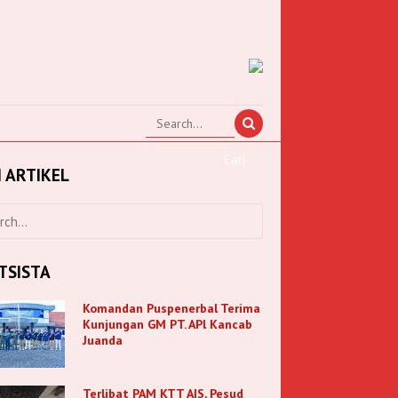
I ARTIKEL
TSISTA
Komandan Puspenerbal Terima
Kunjungan GM PT. APl Kancab
Juanda
Terlibat PAM KTT AIS, Pesud