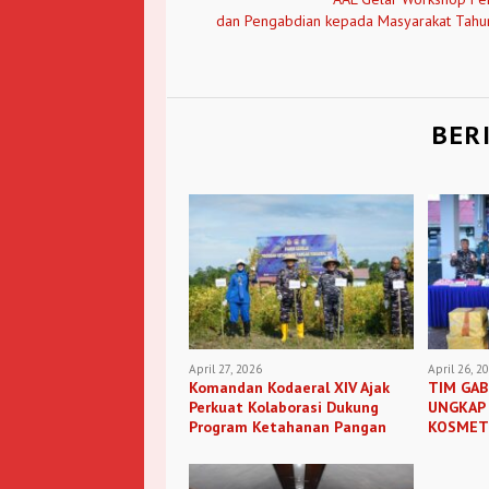
dan Pengabdian kepada Masyarakat Tah
BER
April 27, 2026
April 26, 2
Komandan Kodaeral XIV Ajak
TIM GAB
Perkuat Kolaborasi Dukung
UNGKAP
Program Ketahanan Pangan
KOSMETI