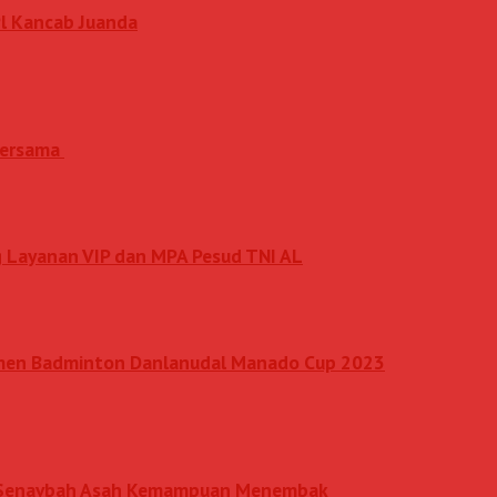
l Kancab Juanda
 Bersama
 Layanan VIP dan MPA Pesud TNI AL
amen Badminton Danlanudal Manado Cup 2023
an Senavbah Asah Kemampuan Menembak