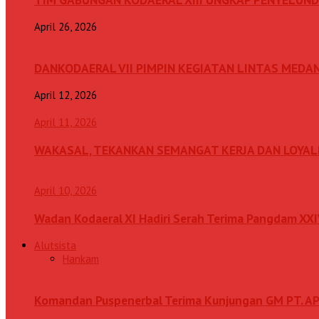
April 26, 2026
DANKODAERAL VII PIMPIN KEGIATAN LINTAS MEDA
April 12, 2026
April 11, 2026
WAKASAL, TEKANKAN SEMANGAT KERJA DAN LOYAL
April 10, 2026
Wadan Kodaeral XI Hadiri Serah Terima Pangdam XX
Alutsista
Hankam
Komandan Puspenerbal Terima Kunjungan GM PT. AP