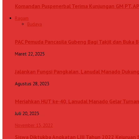
Komandan Puspenerbal Terima Kunjungan GM PT. AP
Ragam
Budaya
PAC Pemuda Pancasila Gubeng Bagi Takjil dan Buka
Maret 22, 2025
Jalankan Fungsi Pangkalan, Lanudal Manado Dukung
Agustus 28, 2023
Meriahkan HUT ke-40, Lanudal Manado Gelar Turn
Juli 20, 2023
November 13, 2022
Siswa Diktukba Angkatan LIII Tahun 2022 Kejuru