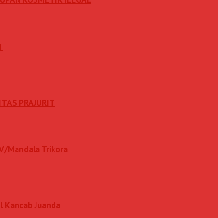
N
ITAS PRAJURIT
IV/Mandala Trikora
l Kancab Juanda