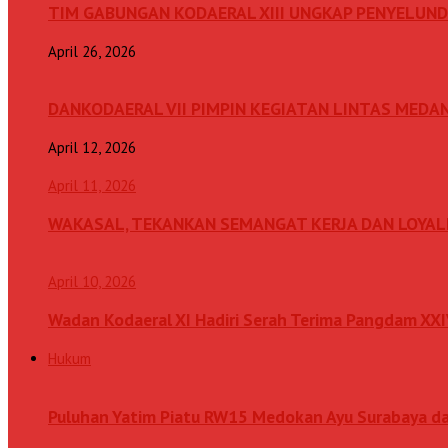
TIM GABUNGAN KODAERAL XIII UNGKAP PENYELUN
April 26, 2026
DANKODAERAL VII PIMPIN KEGIATAN LINTAS MEDA
April 12, 2026
April 11, 2026
WAKASAL, TEKANKAN SEMANGAT KERJA DAN LOYAL
April 10, 2026
Wadan Kodaeral XI Hadiri Serah Terima Pangdam XX
Hukum
Puluhan Yatim Piatu RW15 Medokan Ayu Surabaya d