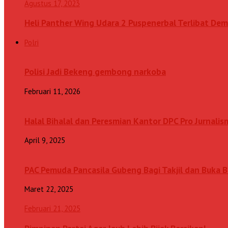
Agustus 17, 2023
Heli Panther Wing Udara 2 Puspenerbal Terlibat Dem
Polri
Polisi Jadi Bekeng gembong narkoba
Februari 11, 2026
Halal Bihalal dan Peresmian Kantor DPC Pro Jurnalis
April 9, 2025
PAC Pemuda Pancasila Gubeng Bagi Takjil dan Buka
Maret 22, 2025
Februari 21, 2025