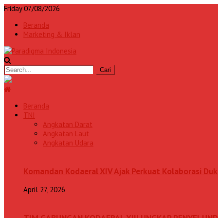
Friday 07/08/2026
Beranda
Marketing & Iklan
Beranda
TNI
Angkatan Darat
Angkatan Laut
Angkatan Udara
Komandan Kodaeral XIV Ajak Perkuat Kolaborasi D
April 27, 2026
TIM GABUNGAN KODAERAL XIII UNGKAP PENYELUN