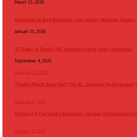
Maret 15, 2026
Kodaeral IX Beri Bantuan Life Jacket Nelayan Neger
Januari 21, 2026
27 Suku & Etnis FPK Surabaya Ikrar Jogo Suroboyo
September 4, 2025
Agustus 28, 2025
Tradisi Peluit bagi Pati TNl AL, Sambut Kedatanga
Agustus 9, 2025
Ketum PJI Hartanto Boechori: Jangan Kriminalisasi 
Oktober 9, 2024