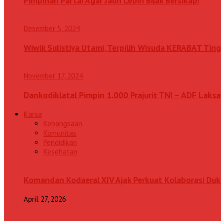
Pimpinan Partai Agar Jauh Lebih Bijak Bersikap!
Desember 5, 2024
Wiwik Sulistiya Utami, Terpilih Wisuda KERABAT Ting
November 17, 2024
Dankodiklatal Pimpin 1.000 Prajurit TNI – ADF Lak
Karsa
Kebangsaan
Komunitas
Pendidikan
Kesehatan
Komandan Kodaeral XIV Ajak Perkuat Kolaborasi D
April 27, 2026