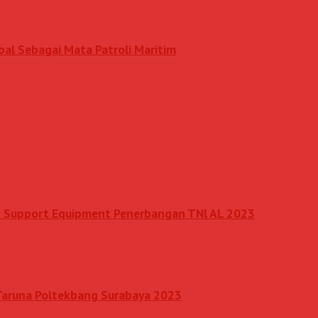
al Sebagai Mata Patroli Maritim
nd Support Equipment Penerbangan TNl AL 2023
 Taruna Poltekbang Surabaya 2023