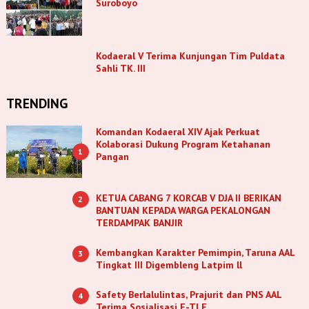
Suroboyo
Kodaeral V Terima Kunjungan Tim Puldata
Sahli TK. III
TRENDING
Komandan Kodaeral XIV Ajak Perkuat
Kolaborasi Dukung Program Ketahanan
1
Pangan
KETUA CABANG 7 KORCAB V DJA II BERIKAN
2
BANTUAN KEPADA WARGA PEKALONGAN
TERDAMPAK BANJIR
Kembangkan Karakter Pemimpin, Taruna AAL
3
Tingkat III Digembleng Latpim ll
Safety Berlalulintas, Prajurit dan PNS AAL
4
Terima Sosialisasi E-TLE