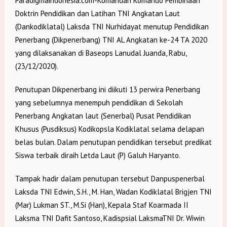
Paradigmaindonesia.com-Komandan Komando Pembinaan
Doktrin Pendidikan dan Latihan TNI Angkatan Laut
(Dankodiklatal) Laksda TNI Nurhidayat menutup Pendidikan
Penerbang (Dikpenerbang) TNI AL Angkatan ke-24 TA 2020
yang dilaksanakan di Baseops Lanudal Juanda, Rabu,
(23/12/2020).
Penutupan Dikpenerbang ini diikuti 13 perwira Penerbang
yang sebelumnya menempuh pendidikan di Sekolah
Penerbang Angkatan laut (Senerbal) Pusat Pendidikan
Khusus (Pusdiksus) Kodikopsla Kodiklatal selama delapan
belas bulan. Dalam penutupan pendidikan tersebut predikat
Siswa terbaik diraih Letda Laut (P) Galuh Haryanto.
Tampak hadir dalam penutupan tersebut Danpuspenerbal
Laksda TNI Edwin, S.H., M. Han, Wadan Kodiklatal Brigjen TNI
(Mar) Lukman ST., M.Si (Han), Kepala Staf Koarmada II
Laksma TNI Dafit Santoso, Kadispsial LaksmaTNI Dr. Wiwin