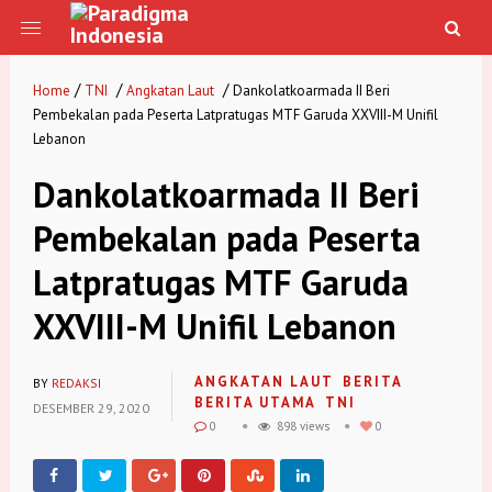
/
/
/
Home
TNI
Angkatan Laut
Dankolatkoarmada II Beri
Pembekalan pada Peserta Latpratugas MTF Garuda XXVIII-M Unifil
Lebanon
Dankolatkoarmada II Beri
Pembekalan pada Peserta
Latpratugas MTF Garuda
XXVIII-M Unifil Lebanon
ANGKATAN LAUT
BERITA
BY
REDAKSI
BERITA UTAMA
TNI
DESEMBER 29, 2020
0
898 views
0