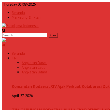
Thursday 06/08/2026
Beranda
Marketing & Iklan
Beranda
TNI
Angkatan Darat
Angkatan Laut
Angkatan Udara
Komandan Kodaeral XIV Ajak Perkuat Kolaborasi D
April 27, 2026
TIM GABUNGAN KODAERAL XIII UNGKAP PENYELUN