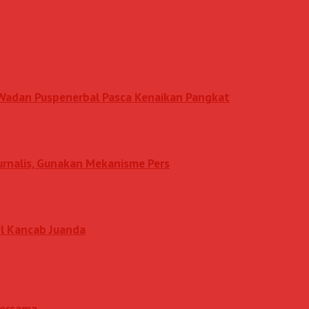
n Wadan Puspenerbal Pasca Kenaikan Pangkat
Jurnalis, Gunakan Mekanisme Pers
l Kancab Juanda
 Bersama