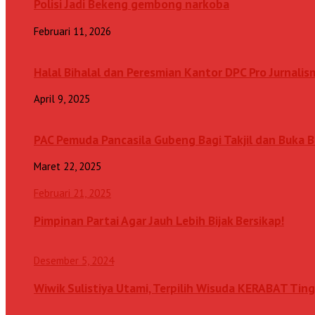
Polisi Jadi Bekeng gembong narkoba
Februari 11, 2026
Halal Bihalal dan Peresmian Kantor DPC Pro Jurnalis
April 9, 2025
PAC Pemuda Pancasila Gubeng Bagi Takjil dan Buka
Maret 22, 2025
Februari 21, 2025
Pimpinan Partai Agar Jauh Lebih Bijak Bersikap!
Desember 5, 2024
Wiwik Sulistiya Utami, Terpilih Wisuda KERABAT Ting