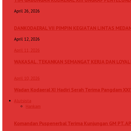
April 26, 2026
DANKODAERAL VII PIMPIN KEGIATAN LINTAS MEDA
April 12, 2026
April 11, 2026
WAKASAL, TEKANKAN SEMANGAT KERJA DAN LOYAL
April 10, 2026
Wadan Kodaeral XI Hadiri Serah Terima Pangdam XX
Alutsista
Hankam
Komandan Puspenerbal Terima Kunjungan GM PT. AP