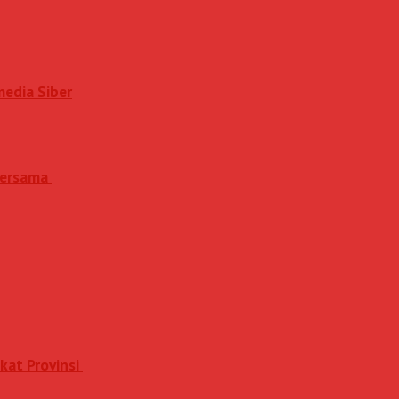
media Siber
 Bersama
kat Provinsi