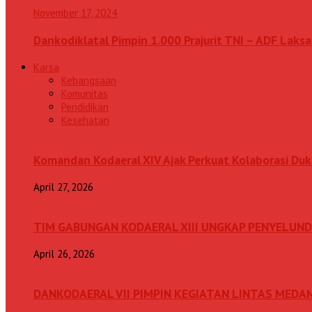
November 17, 2024
Dankodiklatal Pimpin 1.000 Prajurit TNI – ADF Lak
Karsa
Kebangsaan
Komunitas
Pendidikan
Kesehatan
Komandan Kodaeral XIV Ajak Perkuat Kolaborasi D
April 27, 2026
TIM GABUNGAN KODAERAL XIII UNGKAP PENYELUN
April 26, 2026
DANKODAERAL VII PIMPIN KEGIATAN LINTAS MEDA