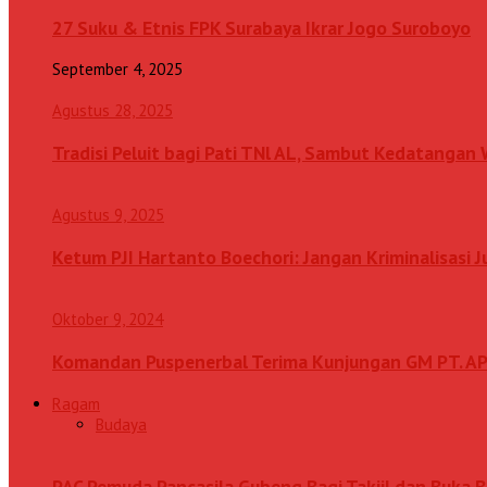
27 Suku & Etnis FPK Surabaya Ikrar Jogo Suroboyo
September 4, 2025
Agustus 28, 2025
Tradisi Peluit bagi Pati TNl AL, Sambut Kedatanga
Agustus 9, 2025
Ketum PJI Hartanto Boechori: Jangan Kriminalisasi 
Oktober 9, 2024
Komandan Puspenerbal Terima Kunjungan GM PT. AP
Ragam
Budaya
PAC Pemuda Pancasila Gubeng Bagi Takjil dan Buka