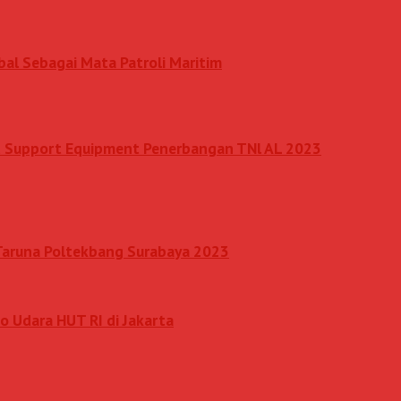
al Sebagai Mata Patroli Maritim
nd Support Equipment Penerbangan TNl AL 2023
 Taruna Poltekbang Surabaya 2023
o Udara HUT RI di Jakarta