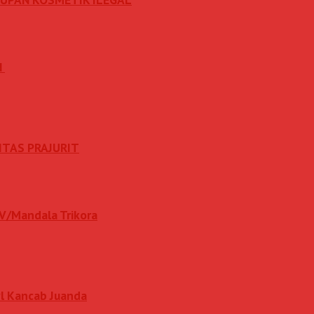
N
ITAS PRAJURIT
IV/Mandala Trikora
l Kancab Juanda