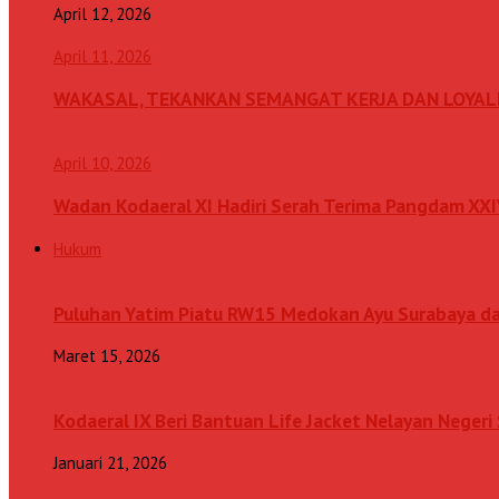
April 12, 2026
April 11, 2026
WAKASAL, TEKANKAN SEMANGAT KERJA DAN LOYAL
April 10, 2026
Wadan Kodaeral XI Hadiri Serah Terima Pangdam XX
Hukum
Puluhan Yatim Piatu RW15 Medokan Ayu Surabaya d
Maret 15, 2026
Kodaeral IX Beri Bantuan Life Jacket Nelayan Neger
Januari 21, 2026