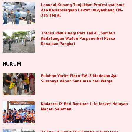
Lanudal Kupang Tunjukkan Profesionalisme
dan Kesiapsiagaan Lewat Dukyanbang CN-
235 TNI AL
Tradisi Peluit bagi Pati TNl AL, Sambut
Kedatangan Wadan Puspenerbal Pasca
Kenaikan Pangkat
HUKUM
Puluhan Yatim Piatu RW15 Medokan Ayu
Surabaya dapat Santunan dari Warga
Kodaeral IX Beri Bantuan Life Jacket Nelayan
Negeri Saleman
27 Suku & Etnis FPK Surabaya Ikrar Jogo