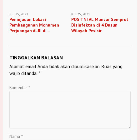
Juli 25, 2021
Juli 25, 2021
Peninjauan Lokasi
POS TNI AL Muncar Semprot
Pembangunan Monumen
Disinfektan di 4 Dusun
Perjuangan ALRI di
Wilayah Pesisir
Kabupaten Pemalang
TINGGALKAN BALASAN
Alamat email Anda tidak akan dipublikasikan.
Ruas yang
wajib ditandai
*
Komentar
*
Nama
*