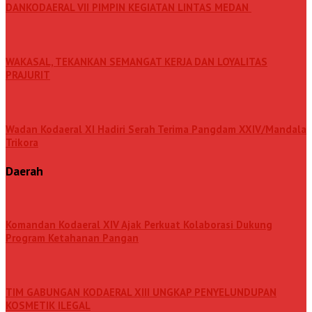
DANKODAERAL VII PIMPIN KEGIATAN LINTAS MEDAN
WAKASAL, TEKANKAN SEMANGAT KERJA DAN LOYALITAS
PRAJURIT
Wadan Kodaeral XI Hadiri Serah Terima Pangdam XXIV/Mandala
Trikora
Daerah
Komandan Kodaeral XIV Ajak Perkuat Kolaborasi Dukung
Program Ketahanan Pangan
TIM GABUNGAN KODAERAL XIII UNGKAP PENYELUNDUPAN
KOSMETIK ILEGAL