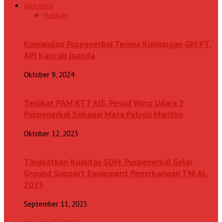
Alutsista
Hankam
Komandan Puspenerbal Terima Kunjungan GM PT.
APl Kancab Juanda
Oktober 9, 2024
Terlibat PAM KTT AIS, Pesud Wing Udara 2
Puspenerbal Sebagai Mata Patroli Maritim
Oktober 12, 2023
Tingkatkan Kualitas SDM, Puspenerbal Gelar
Ground Support Equipment Penerbangan TNl AL
2023
September 11, 2023