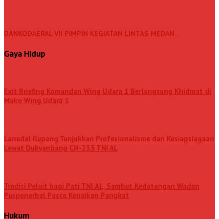
DANKODAERAL VII PIMPIN KEGIATAN LINTAS MEDAN
Gaya Hidup
Exit Briefing Komandan Wing Udara 1 Berlangsung Khidmat di
Mako Wing Udara 1
Lanudal Kupang Tunjukkan Profesionalisme dan Kesiapsiagaan
Lewat Dukyanbang CN-235 TNI AL
Tradisi Peluit bagi Pati TNl AL, Sambut Kedatangan Wadan
Puspenerbal Pasca Kenaikan Pangkat
Hukum