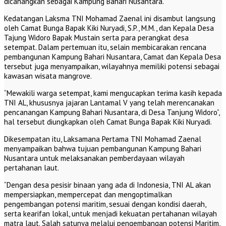
dicanangkan sebagai Kampung Bahari Nusantara.
Kedatangan Laksma TNI Mohamad Zaenal ini disambut langsung
oleh Camat Bunga Bapak Kiki Nuryadi, S.P., M.M., dan Kepala Desa
Tajung Widoro Bapak Mustain serta para perangkat desa
setempat. Dalam pertemuan itu, selain membicarakan rencana
pembangunan Kampung Bahari Nusantara, Camat dan Kepala Desa
tersebut juga menyampaikan, wilayahnya memiliki potensi sebagai
kawasan wisata mangrove.
“Mewakili warga setempat, kami mengucapkan terima kasih kepada
TNI AL, khususnya jajaran Lantamal V yang telah merencanakan
pencanangan Kampung Bahari Nusantara, di Desa Tanjung Widoro”,
hal tersebut diungkapkan oleh Camat Bunga Bapak Kiki Nuryadi.
Dikesempatan itu, Laksamana Pertama TNI Mohamad Zaenal
menyampaikan bahwa tujuan pembangunan Kampung Bahari
Nusantara untuk melaksanakan pemberdayaan wilayah
pertahanan laut.
“Dengan desa pesisir binaan yang ada di Indonesia, TNI AL akan
mempersiapkan, mempercepat dan mengoptimalkan
pengembangan potensi maritim, sesuai dengan kondisi daerah,
serta kearifan lokal, untuk menjadi kekuatan pertahanan wilayah
matra laut. Salah satunya melalui pengembangan potensi Maritim,