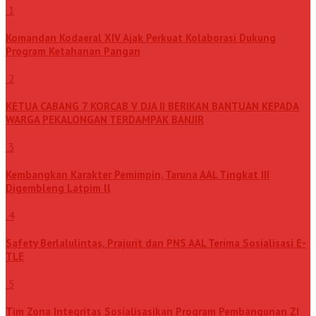
1
Komandan Kodaeral XIV Ajak Perkuat Kolaborasi Dukung
Program Ketahanan Pangan
2
KETUA CABANG 7 KORCAB V DJA II BERIKAN BANTUAN KEPADA
WARGA PEKALONGAN TERDAMPAK BANJIR
3
Kembangkan Karakter Pemimpin, Taruna AAL Tingkat III
Digembleng Latpim ll
4
Safety Berlalulintas, Prajurit dan PNS AAL Terima Sosialisasi E-
TLE
5
Tim Zona Integritas Sosialisasikan Program Pembangunan ZI