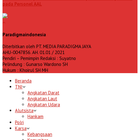
pada Personel AAL
Paradigmaindonesia
Diterbitkan oleh PT. MEDIA PARADIGMA JAYA
AHU-0047856. AH. 01.01 / 2021
Pendiri – Pemimpin Redaksi : Suyatno
Pelindung : Gunarso Wardono SH
Hukum : Khoirul SH MH
Beranda
TNI
Angkatan Darat
Angkatan Laut
Angkatan Udara
Alutsista
Hankam
Polri
Karsa
Kebangsaan