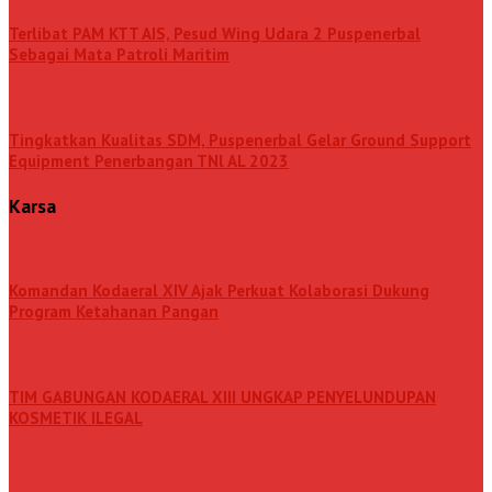
Terlibat PAM KTT AIS, Pesud Wing Udara 2 Puspenerbal
Sebagai Mata Patroli Maritim
Tingkatkan Kualitas SDM, Puspenerbal Gelar Ground Support
Equipment Penerbangan TNl AL 2023
Karsa
Komandan Kodaeral XIV Ajak Perkuat Kolaborasi Dukung
Program Ketahanan Pangan
TIM GABUNGAN KODAERAL XIII UNGKAP PENYELUNDUPAN
KOSMETIK ILEGAL