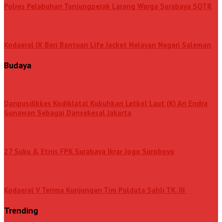
Polres Pelabuhan Tanjungperak Larang Warga Surabaya SOTR
Kodaeral IX Beri Bantuan Life Jacket Nelayan Negeri Saleman
Budaya
Danpusdikkes Kodiklatal Kukuhkan Letkol Laut (K) Ari Endra
Gunawan Sebagai Dansekesal Jakarta
27 Suku & Etnis FPK Surabaya Ikrar Jogo Suroboyo
Kodaeral V Terima Kunjungan Tim Puldata Sahli TK. III
Trending