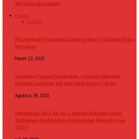
APl Kancab Juanda
Ragam
Budaya
PAC Pemuda Pancasila Gubeng Bagi Takjil dan Buka
Bersama
Maret 22, 2025
Jalankan Fungsi Pangkalan, Lanudal Manado
Dukung Layanan VIP dan MPA Pesud TNI AL
Agustus 28, 2023
Meriahkan HUT ke-40, Lanudal Manado Gelar
Turnamen Badminton Danlanudal Manado Cup
2023