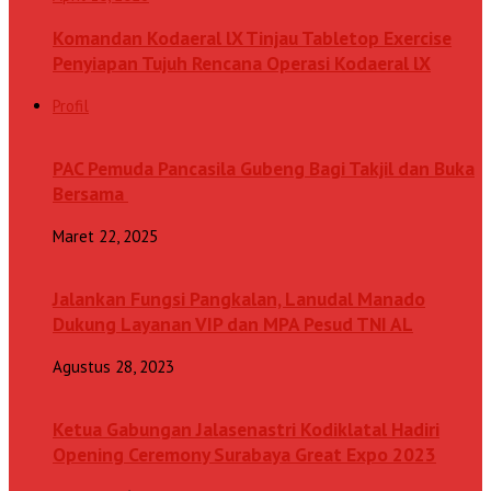
Komandan Kodaeral lX Tinjau Tabletop Exercise
Penyiapan Tujuh Rencana Operasi Kodaeral lX
Profil
PAC Pemuda Pancasila Gubeng Bagi Takjil dan Buka
Bersama
Maret 22, 2025
Jalankan Fungsi Pangkalan, Lanudal Manado
Dukung Layanan VIP dan MPA Pesud TNI AL
Agustus 28, 2023
Ketua Gabungan Jalasenastri Kodiklatal Hadiri
Opening Ceremony Surabaya Great Expo 2023