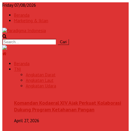
Friday 07/08/2026
Beranda
Marketing & Iklan
Beranda
TNI
Angkatan Darat
Angkatan Laut
Angkatan Udara
Komandan Kodaeral XIV Ajak Perkuat Kolaborasi
Dukung Program Ketahanan Pangan
April 27, 2026