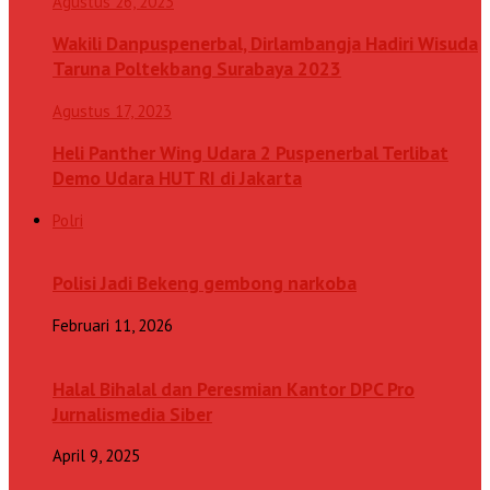
Agustus 26, 2023
Wakili Danpuspenerbal, Dirlambangja Hadiri Wisuda
Taruna Poltekbang Surabaya 2023
Agustus 17, 2023
Heli Panther Wing Udara 2 Puspenerbal Terlibat
Demo Udara HUT RI di Jakarta
Polri
Polisi Jadi Bekeng gembong narkoba
Februari 11, 2026
Halal Bihalal dan Peresmian Kantor DPC Pro
Jurnalismedia Siber
April 9, 2025