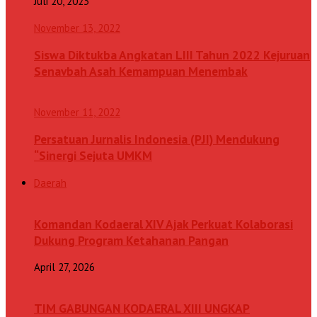
Juli 20, 2023
November 13, 2022
Siswa Diktukba Angkatan LIII Tahun 2022 Kejuruan
Senavbah Asah Kemampuan Menembak
November 11, 2022
Persatuan Jurnalis Indonesia (PJI) Mendukung
“Sinergi Sejuta UMKM
Daerah
Komandan Kodaeral XIV Ajak Perkuat Kolaborasi
Dukung Program Ketahanan Pangan
April 27, 2026
TIM GABUNGAN KODAERAL XIII UNGKAP