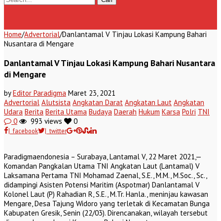
Home
/
Advertorial
/
Danlantamal V Tinjau Lokasi Kampung Bahari
Nusantara di Mengare
Danlantamal V Tinjau Lokasi Kampung Bahari Nusantara
di Mengare
by
Editor Paradigma
Maret 23, 2021
Advertorial
Alutsista
Angkatan Darat
Angkatan Laut
Angkatan
Udara
Berita
Berita Utama
Budaya
Daerah
Hukum
Karsa
Polri
TNI
0
993 views
0
| facebook
| twitter
Paradigmaendonesia – Surabaya, Lantamal V, 22 Maret 2021,—
Komandan Pangkalan Utama TNI Angkatan Laut (Lantamal) V
Laksamana Pertama TNI Mohamad Zaenal, S.E., M.M., M.Soc., Sc.,
didampingi Asisten Potensi Maritim (Aspotmar) Danlantamal V
Kolonel Laut (P) Rahadian R, S.E., M.Tr. Hanla., meninjau kawasan
Mengare, Desa Tajung Widoro yang terletak di Kecamatan Bunga
Kabupaten Gresik, Senin (22/03). Direncanakan, wilayah tersebut