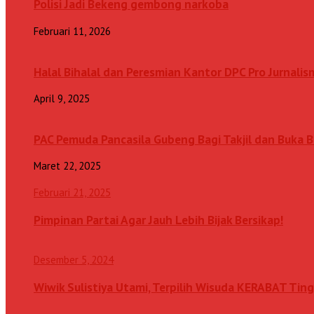
Polisi Jadi Bekeng gembong narkoba
Februari 11, 2026
Halal Bihalal dan Peresmian Kantor DPC Pro Jurnalis
April 9, 2025
PAC Pemuda Pancasila Gubeng Bagi Takjil dan Buka
Maret 22, 2025
Februari 21, 2025
Pimpinan Partai Agar Jauh Lebih Bijak Bersikap!
Desember 5, 2024
Wiwik Sulistiya Utami, Terpilih Wisuda KERABAT Ting