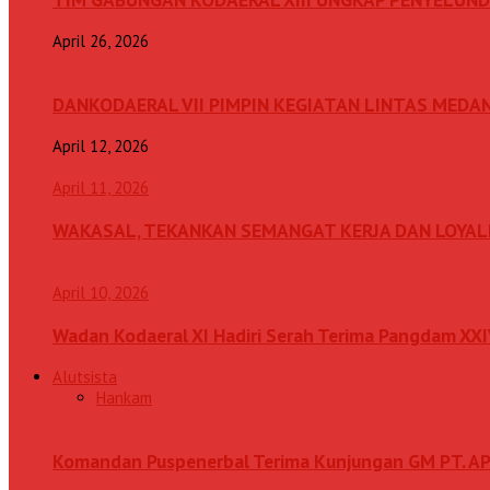
April 26, 2026
DANKODAERAL VII PIMPIN KEGIATAN LINTAS MEDA
April 12, 2026
April 11, 2026
WAKASAL, TEKANKAN SEMANGAT KERJA DAN LOYAL
April 10, 2026
Wadan Kodaeral XI Hadiri Serah Terima Pangdam XX
Alutsista
Hankam
Komandan Puspenerbal Terima Kunjungan GM PT. AP