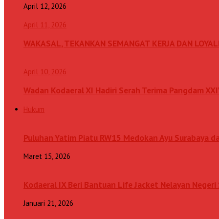
April 12, 2026
April 11, 2026
WAKASAL, TEKANKAN SEMANGAT KERJA DAN LOYAL
April 10, 2026
Wadan Kodaeral XI Hadiri Serah Terima Pangdam XX
Hukum
Puluhan Yatim Piatu RW15 Medokan Ayu Surabaya d
Maret 15, 2026
Kodaeral IX Beri Bantuan Life Jacket Nelayan Neger
Januari 21, 2026