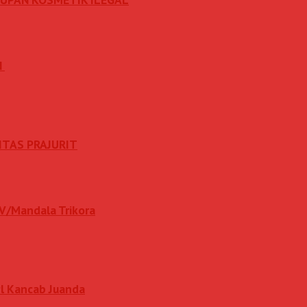
N
ITAS PRAJURIT
IV/Mandala Trikora
l Kancab Juanda