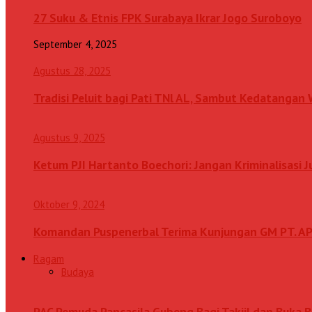
27 Suku & Etnis FPK Surabaya Ikrar Jogo Suroboyo
September 4, 2025
Agustus 28, 2025
Tradisi Peluit bagi Pati TNl AL, Sambut Kedatanga
Agustus 9, 2025
Ketum PJI Hartanto Boechori: Jangan Kriminalisasi 
Oktober 9, 2024
Komandan Puspenerbal Terima Kunjungan GM PT. AP
Ragam
Budaya
PAC Pemuda Pancasila Gubeng Bagi Takjil dan Buka