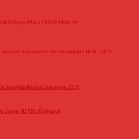
al Sebagai Mata Patroli Maritim
nd Support Equipment Penerbangan TNl AL 2023
 Taruna Poltekbang Surabaya 2023
o Udara HUT RI di Jakarta