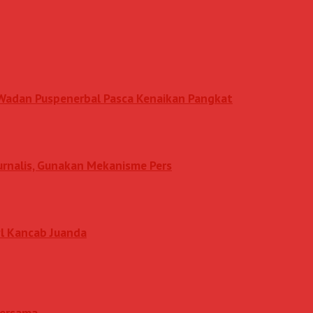
n Wadan Puspenerbal Pasca Kenaikan Pangkat
Jurnalis, Gunakan Mekanisme Pers
l Kancab Juanda
 Bersama