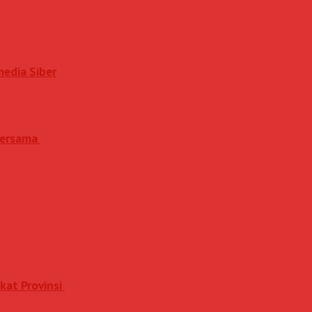
media Siber
 Bersama
kat Provinsi