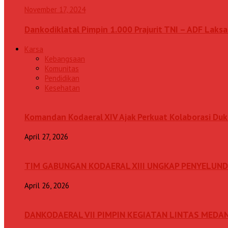
November 17, 2024
Dankodiklatal Pimpin 1.000 Prajurit TNI – ADF Lak
Karsa
Kebangsaan
Komunitas
Pendidikan
Kesehatan
Komandan Kodaeral XIV Ajak Perkuat Kolaborasi D
April 27, 2026
TIM GABUNGAN KODAERAL XIII UNGKAP PENYELUN
April 26, 2026
DANKODAERAL VII PIMPIN KEGIATAN LINTAS MEDA