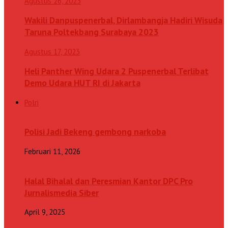
Agustus 26, 2023
Wakili Danpuspenerbal, Dirlambangja Hadiri Wisuda
Taruna Poltekbang Surabaya 2023
Agustus 17, 2023
Heli Panther Wing Udara 2 Puspenerbal Terlibat
Demo Udara HUT RI di Jakarta
Polri
Polisi Jadi Bekeng gembong narkoba
Februari 11, 2026
Halal Bihalal dan Peresmian Kantor DPC Pro
Jurnalismedia Siber
April 9, 2025