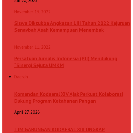
Juli 20, 2023
November 13, 2022
Siswa Diktukba Angkatan LIII Tahun 2022 Kejuruan
Senavbah Asah Kemampuan Menembak
November 11, 2022
Persatuan Jurnalis Indonesia (PJI) Mendukung
“Sinergi Sejuta UMKM
Daerah
Komandan Kodaeral XIV Ajak Perkuat Kolaborasi
Dukung Program Ketahanan Pangan
April 27, 2026
TIM GABUNGAN KODAERAL XIII UNGKAP