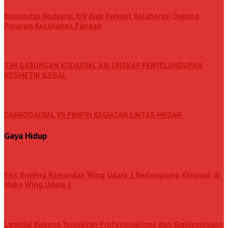
Komandan Kodaeral XIV Ajak Perkuat Kolaborasi Dukung
Program Ketahanan Pangan
TIM GABUNGAN KODAERAL XIII UNGKAP PENYELUNDUPAN
KOSMETIK ILEGAL
DANKODAERAL VII PIMPIN KEGIATAN LINTAS MEDAN
Gaya Hidup
Exit Briefing Komandan Wing Udara 1 Berlangsung Khidmat di
Mako Wing Udara 1
Lanudal Kupang Tunjukkan Profesionalisme dan Kesiapsiagaan