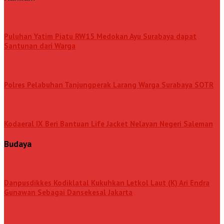
Puluhan Yatim Piatu RW15 Medokan Ayu Surabaya dapat
Santunan dari Warga
Polres Pelabuhan Tanjungperak Larang Warga Surabaya SOTR
Kodaeral IX Beri Bantuan Life Jacket Nelayan Negeri Saleman
Budaya
Danpusdikkes Kodiklatal Kukuhkan Letkol Laut (K) Ari Endra
Gunawan Sebagai Dansekesal Jakarta