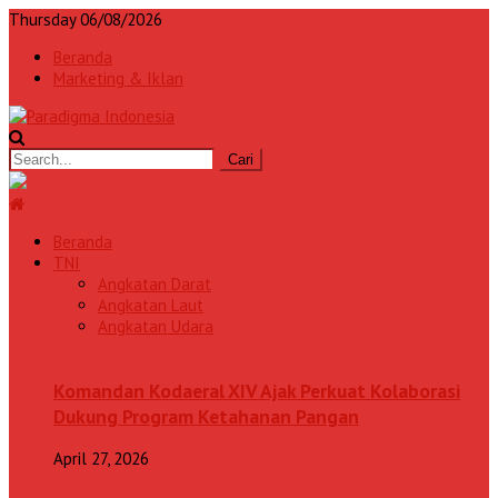
Thursday 06/08/2026
Beranda
Marketing & Iklan
Beranda
TNI
Angkatan Darat
Angkatan Laut
Angkatan Udara
Komandan Kodaeral XIV Ajak Perkuat Kolaborasi
Dukung Program Ketahanan Pangan
April 27, 2026