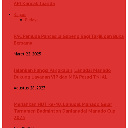
APl Kancab Juanda
Ragam
Budaya
PAC Pemuda Pancasila Gubeng Bagi Takjil dan Buka
Bersama
Maret 22, 2025
Jalankan Fungsi Pangkalan, Lanudal Manado
Dukung Layanan VIP dan MPA Pesud TNI AL
Agustus 28, 2023
Meriahkan HUT ke-40, Lanudal Manado Gelar
Turnamen Badminton Danlanudal Manado Cup
2023