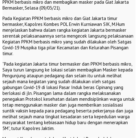
PPKM berbasis mikro dan membagikan masker pada Giat Jakarta
Bermasker, Selasa (09/03/21).
Pada Kegiatan PPKM berbasis mikro dan Giat Jakarta timur
bermasker, Kapolres Kombes POL Erwin Kurniawan SIK, M.Hum
menjelaskan bahwa dalam rangka kegiatan Jakarta bermasker
serentak pelaksanaannya serta mengecek langsung pelaksanaan
Kegiatan PPKM berbasis mikro yang sudah dilakukan oleh Satgas
Covid-19 Muspika tiga pilar Kecamatan dan Kelurahan Pisangan
timur.
”Pada kegiatan Jakarta timur bermasker dan PPKM berbasis mikro,
Saya turun langsung ke lokasi selain membagikan Masker kepada
Pengunjung ataupun pedagang dan selain itu untuk melihat
sejauh mana kegiatan yang sudah dilakukan oleh satgas
gabungan Covid-19 di lokasi Pasar Induk beras Cipinang yang
berlokasi di jln. Pisangan lama dalam rangka melaksanakan
penegakan Protokol kesehatan dalam mendisiplinkan warga untuk
tetap menggunakan masker dan juga memberikan sosialisasi
suntik vaksin kepada para pedagang beserta pekerjanya dan juga
melihat sejauh mana tingkat kesadaran serta kepedulian warga
masyarakat tentang kebiasaan hidup baru dengan menerapkan
5M”, tutur Kapolres Jaktim.