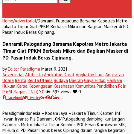
Home
/
Advertorial
/
Danramil Pulogadung Bersama Kapolres Metro
Jakarta Timur Giat PPKM Berbasis Mikro dan Bagikan Masker di PD.
Pasar Induk Beras Cipinang.
Danramil Pulogadung Bersama Kapolres Metro Jakarta
Timur Giat PPKM Berbasis Mikro dan Bagikan Masker di
PD. Pasar Induk Beras Cipinang.
by
Editor Paradigma
Maret 9, 2021
Advertorial
Alutsista
Angkatan Darat
Angkatan Laut
Angkatan
Udara
Berita
Berita Utama
Budaya
Daerah
Gaya Hidup
Hankam
Hukum
Karsa
Kebangsaan
Kesehatan
Komunitas
Pendidikan
Polri
Profil
Ragam
TNI
0
695 views
0
| facebook
| twitter
Paradigmaindonesia – Kodam Jaya – Jakarta Timur. Kapten Inf
Irwan Iryanto Pjs Danramil 04/ Pulogadung dampingi kunjungan
Kapolres Metro Jakarta Timur Kombes POL Erwin Kurniawan SIK,
M.Hum di PD. Pasar Induk beras Cipinang dalam rangka kegiatan