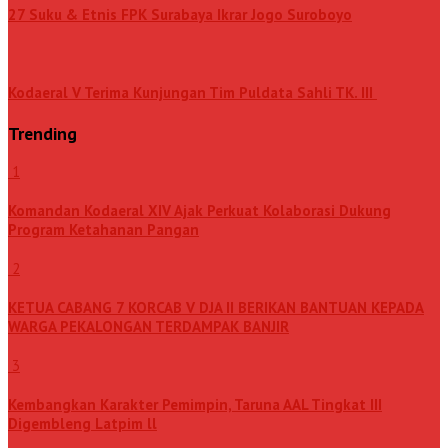
27 Suku & Etnis FPK Surabaya Ikrar Jogo Suroboyo
Kodaeral V Terima Kunjungan Tim Puldata Sahli TK. III
Trending
1
Komandan Kodaeral XIV Ajak Perkuat Kolaborasi Dukung
Program Ketahanan Pangan
2
KETUA CABANG 7 KORCAB V DJA II BERIKAN BANTUAN KEPADA
WARGA PEKALONGAN TERDAMPAK BANJIR
3
Kembangkan Karakter Pemimpin, Taruna AAL Tingkat III
Digembleng Latpim ll