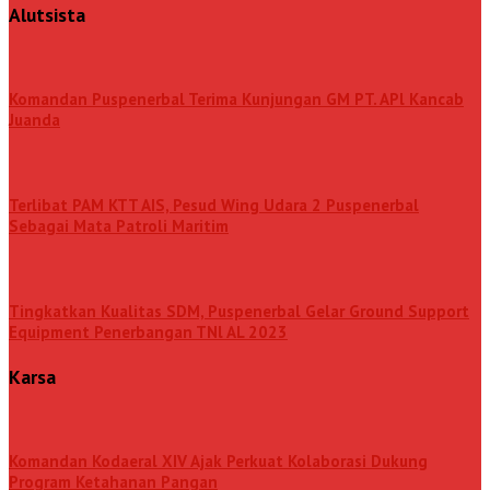
Alutsista
Komandan Puspenerbal Terima Kunjungan GM PT. APl Kancab
Juanda
Terlibat PAM KTT AIS, Pesud Wing Udara 2 Puspenerbal
Sebagai Mata Patroli Maritim
Tingkatkan Kualitas SDM, Puspenerbal Gelar Ground Support
Equipment Penerbangan TNl AL 2023
Karsa
Komandan Kodaeral XIV Ajak Perkuat Kolaborasi Dukung
Program Ketahanan Pangan