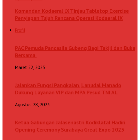
Komandan Kodaeral lX Tinjau Tabletop Exercise
Penyiapan Tujuh Rencana Operasi Kodaeral lX
Profil
PAC Pemuda Pancasila Gubeng Bagi Takjil dan Buka
Bersama
Maret 22, 2025
Jalankan Fungsi Pangkalan, Lanudal Manado
Dukung Layanan VIP dan MPA Pesud TNI AL
Agustus 28, 2023
Ketua Gabungan Jalasenastri Kodiklatal Hadiri
Opening Ceremony Surabaya Great Expo 2023