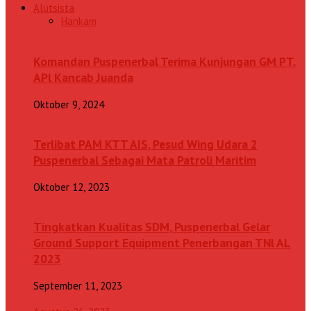
Alutsista
Hankam
Komandan Puspenerbal Terima Kunjungan GM PT.
APl Kancab Juanda
Oktober 9, 2024
Terlibat PAM KTT AIS, Pesud Wing Udara 2
Puspenerbal Sebagai Mata Patroli Maritim
Oktober 12, 2023
Tingkatkan Kualitas SDM, Puspenerbal Gelar
Ground Support Equipment Penerbangan TNl AL
2023
September 11, 2023