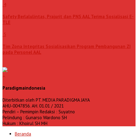
4
Safety Berlalulintas, Prajurit dan PNS AAL Terima Sosialisasi E-
TLE
5
Tim Zona Integritas Sosialisasikan Program Pembangunan ZI
pada Personel AAL
Paradigmaindonesia
Diterbitkan oleh PT. MEDIA PARADIGMA JAYA
AHU-0047856. AH. 01.01 / 2021
Pendiri – Pemimpin Redaksi : Suyatno
Pelindung : Gunarso Wardono SH
Hukum : Khoirul SH MH
Beranda