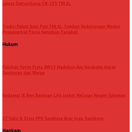
Lewat Dukyanbang CN-235 TNI AL
Tradisi Peluit bagi Pati TNl AL, Sambut Kedatangan Wadan
Puspenerbal Pasca Kenaikan Pangkat
Hukum
Puluhan Yatim Piatu RW15 Medokan Ayu Surabaya dapat
Santunan dari Warga
Kodaeral IX Beri Bantuan Life Jacket Nelayan Negeri Saleman
27 Suku & Etnis FPK Surabaya Ikrar Jogo Suroboyo
Hankam