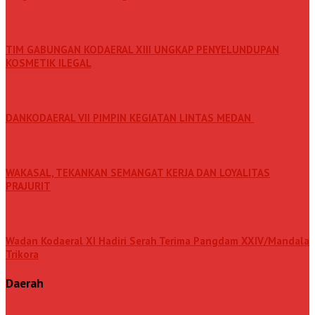
TIM GABUNGAN KODAERAL XIII UNGKAP PENYELUNDUPAN
KOSMETIK ILEGAL
DANKODAERAL VII PIMPIN KEGIATAN LINTAS MEDAN
WAKASAL, TEKANKAN SEMANGAT KERJA DAN LOYALITAS
PRAJURIT
Wadan Kodaeral XI Hadiri Serah Terima Pangdam XXIV/Mandala
Trikora
Daerah