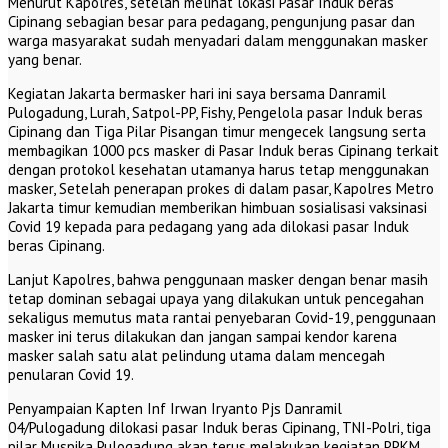
Menurut Kapolres, setelah melihat lokasi Pasar Induk beras
Cipinang sebagian besar para pedagang, pengunjung pasar dan
warga masyarakat sudah menyadari dalam menggunakan masker
yang benar.
Kegiatan Jakarta bermasker hari ini saya bersama Danramil
Pulogadung, Lurah, Satpol-PP, Fishy, Pengelola pasar Induk beras
Cipinang dan Tiga Pilar Pisangan timur mengecek langsung serta
membagikan 1000 pcs masker di Pasar Induk beras Cipinang terkait
dengan protokol kesehatan utamanya harus tetap menggunakan
masker, Setelah penerapan prokes di dalam pasar, Kapolres Metro
Jakarta timur kemudian memberikan himbuan sosialisasi vaksinasi
Covid 19 kepada para pedagang yang ada dilokasi pasar Induk
beras Cipinang.
Lanjut Kapolres, bahwa penggunaan masker dengan benar masih
tetap dominan sebagai upaya yang dilakukan untuk pencegahan
sekaligus memutus mata rantai penyebaran Covid-19, penggunaan
masker ini terus dilakukan dan jangan sampai kendor karena
masker salah satu alat pelindung utama dalam mencegah
penularan Covid 19.
Penyampaian Kapten Inf Irwan Iryanto Pjs Danramil
04/Pulogadung dilokasi pasar Induk beras Cipinang, TNI-Polri, tiga
pilar Muspika Pulogadung akan terus melakukan kegiatan PPKM