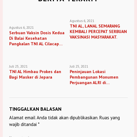
Agustus 6, 2021
TNI AL, LANAL SEMARANG
Agustus 6, 2021
KEMBALI PERCEPAT SERBUAN
Serbuan Vaksin Dosis Kedua
VAKSINASI MASYARAKAT.
Di Balai Kesehatan
Pangkalan TNI AL Cilacap
Bagi Masyarakat Maritim Di
Kabupaten Cilacap
Juli 25, 2021
Juli 25, 2021
TNI AL Himbau Prokes dan
Peninjauan Lokasi
Bagi Masker di Jepara
Pembangunan Monumen
Perjuangan ALRI di
Kabupaten Pemalang
TINGGALKAN BALASAN
Alamat email Anda tidak akan dipublikasikan.
Ruas yang
wajib ditandai
*