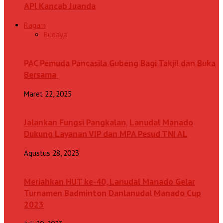
APl Kancab Juanda
Ragam
Budaya
PAC Pemuda Pancasila Gubeng Bagi Takjil dan Buka
Bersama
Maret 22, 2025
Jalankan Fungsi Pangkalan, Lanudal Manado
Dukung Layanan VIP dan MPA Pesud TNI AL
Agustus 28, 2023
Meriahkan HUT ke-40, Lanudal Manado Gelar
Turnamen Badminton Danlanudal Manado Cup
2023