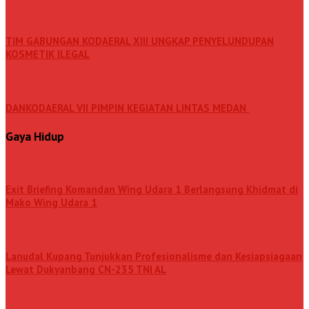
TIM GABUNGAN KODAERAL XIII UNGKAP PENYELUNDUPAN
KOSMETIK ILEGAL
DANKODAERAL VII PIMPIN KEGIATAN LINTAS MEDAN
Gaya Hidup
Exit Briefing Komandan Wing Udara 1 Berlangsung Khidmat di
Mako Wing Udara 1
Lanudal Kupang Tunjukkan Profesionalisme dan Kesiapsiagaan
Lewat Dukyanbang CN-235 TNI AL