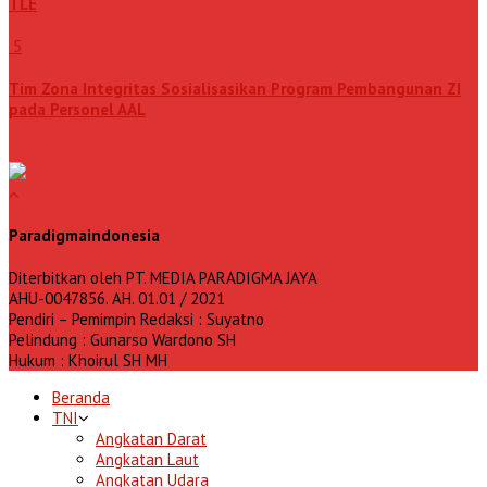
TLE
5
Tim Zona Integritas Sosialisasikan Program Pembangunan ZI
pada Personel AAL
Paradigmaindonesia
Diterbitkan oleh PT. MEDIA PARADIGMA JAYA
AHU-0047856. AH. 01.01 / 2021
Pendiri – Pemimpin Redaksi : Suyatno
Pelindung : Gunarso Wardono SH
Hukum : Khoirul SH MH
Beranda
TNI
Angkatan Darat
Angkatan Laut
Angkatan Udara