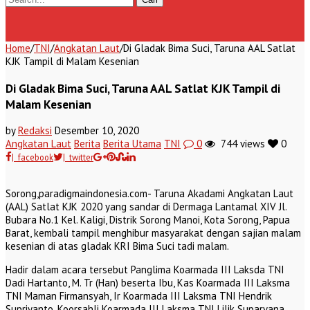
Home
/
TNI
/
Angkatan Laut
/
Di Gladak Bima Suci, Taruna AAL Satlat
KJK Tampil di Malam Kesenian
Di Gladak Bima Suci, Taruna AAL Satlat KJK Tampil di
Malam Kesenian
by
Redaksi
Desember 10, 2020
Angkatan Laut
Berita
Berita Utama
TNI
0
744 views
0
| facebook
| twitter
Sorong,paradigmaindonesia.com- Taruna Akadami Angkatan Laut
(AAL) Satlat KJK 2020 yang sandar di Dermaga Lantamal XIV Jl.
Bubara No.1 Kel. Kaligi, Distrik Sorong Manoi, Kota Sorong, Papua
Barat, kembali tampil menghibur masyarakat dengan sajian malam
kesenian di atas gladak KRI Bima Suci tadi malam.
Hadir dalam acara tersebut Panglima Koarmada III Laksda TNI
Dadi Hartanto, M. Tr (Han) beserta Ibu, Kas Koarmada III Laksma
TNI Maman Firmansyah, Ir Koarmada III Laksma TNI Hendrik
Supriyanto, Koorsahli Koarmada III Laksma TNI Lilik Suparyana,