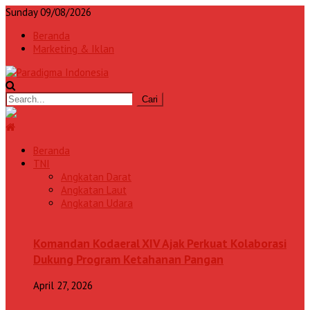
Sunday 09/08/2026
Beranda
Marketing & Iklan
Beranda
TNI
Angkatan Darat
Angkatan Laut
Angkatan Udara
Komandan Kodaeral XIV Ajak Perkuat Kolaborasi
Dukung Program Ketahanan Pangan
April 27, 2026