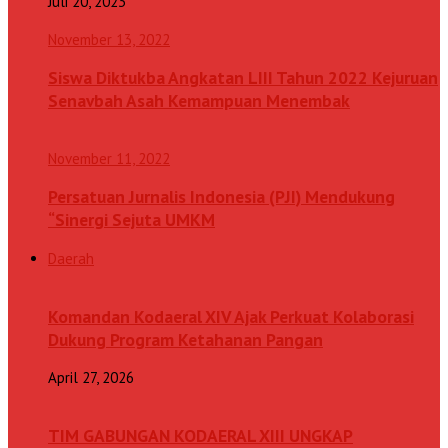
Juli 20, 2023
November 13, 2022
Siswa Diktukba Angkatan LIII Tahun 2022 Kejuruan
Senavbah Asah Kemampuan Menembak
November 11, 2022
Persatuan Jurnalis Indonesia (PJI) Mendukung
“Sinergi Sejuta UMKM
Daerah
Komandan Kodaeral XIV Ajak Perkuat Kolaborasi
Dukung Program Ketahanan Pangan
April 27, 2026
TIM GABUNGAN KODAERAL XIII UNGKAP