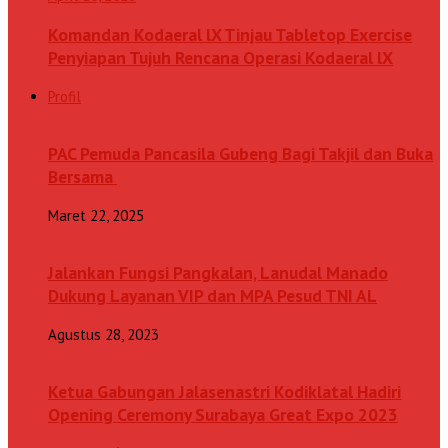
Komandan Kodaeral lX Tinjau Tabletop Exercise
Penyiapan Tujuh Rencana Operasi Kodaeral lX
Profil
PAC Pemuda Pancasila Gubeng Bagi Takjil dan Buka
Bersama
Maret 22, 2025
Jalankan Fungsi Pangkalan, Lanudal Manado
Dukung Layanan VIP dan MPA Pesud TNI AL
Agustus 28, 2023
Ketua Gabungan Jalasenastri Kodiklatal Hadiri
Opening Ceremony Surabaya Great Expo 2023