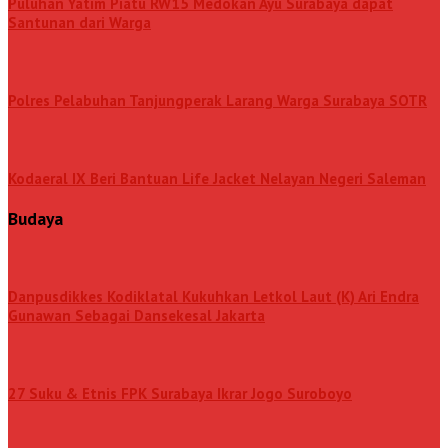
Puluhan Yatim Piatu RW15 Medokan Ayu Surabaya dapat
Santunan dari Warga
Polres Pelabuhan Tanjungperak Larang Warga Surabaya SOTR
Kodaeral IX Beri Bantuan Life Jacket Nelayan Negeri Saleman
Budaya
Danpusdikkes Kodiklatal Kukuhkan Letkol Laut (K) Ari Endra
Gunawan Sebagai Dansekesal Jakarta
27 Suku & Etnis FPK Surabaya Ikrar Jogo Suroboyo