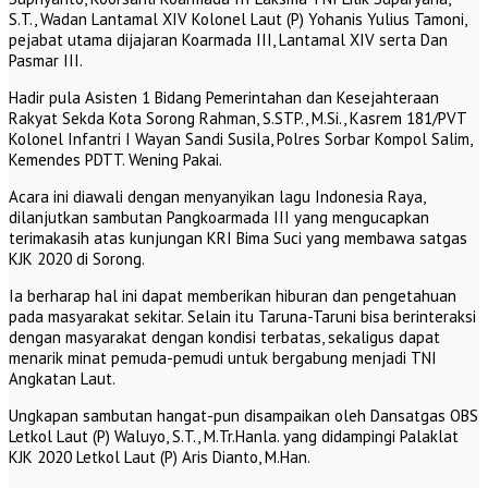
S.T., Wadan Lantamal XIV Kolonel Laut (P) Yohanis Yulius Tamoni,
pejabat utama dijajaran Koarmada III, Lantamal XIV serta Dan
Pasmar III.
Hadir pula Asisten 1 Bidang Pemerintahan dan Kesejahteraan
Rakyat Sekda Kota Sorong Rahman, S.STP., M.Si., Kasrem 181/PVT
Kolonel Infantri I Wayan Sandi Susila, Polres Sorbar Kompol Salim,
Kemendes PDTT. Wening Pakai.
Acara ini diawali dengan menyanyikan lagu Indonesia Raya,
dilanjutkan sambutan Pangkoarmada III yang mengucapkan
terimakasih atas kunjungan KRI Bima Suci yang membawa satgas
KJK 2020 di Sorong.
Ia berharap hal ini dapat memberikan hiburan dan pengetahuan
pada masyarakat sekitar. Selain itu Taruna-Taruni bisa berinteraksi
dengan masyarakat dengan kondisi terbatas, sekaligus dapat
menarik minat pemuda-pemudi untuk bergabung menjadi TNI
Angkatan Laut.
Ungkapan sambutan hangat-pun disampaikan oleh Dansatgas OBS
Letkol Laut (P) Waluyo, S.T., M.Tr.Hanla. yang didampingi Palaklat
KJK 2020 Letkol Laut (P) Aris Dianto, M.Han.