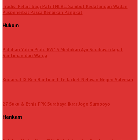
Tradisi Peluit bagi Pati TNl AL, Sambut Kedatangan Wadan
Puspenerbal Pasca Kenaikan Pangkat
Hukum
Puluhan Yatim Piatu RW15 Medokan Ayu Surabaya dapat
Santunan dari Warga
Kodaeral IX Beri Bantuan Life Jacket Nelayan Negeri Saleman
27 Suku & Etnis FPK Surabaya Ikrar Jogo Suroboyo
Hankam