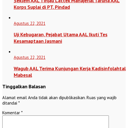
Seklem AAL Tinjau Lattek Manajerial Taruna AAL
Korps Suplai di PT. Pindad
Agustus 22, 2021
Uji Kebugaran, Pejabat Utama AAL Ikuti Tes
Kesamaptaan Jasmani
Agustus 22, 2021
Wagub AAL Terima Kunjungan Kerja Kadisinfolahtal
Mabesal
Tinggalkan Balasan
Alamat email Anda tidak akan dipublikasikan.
Ruas yang wajib
ditandai
*
Komentar
*