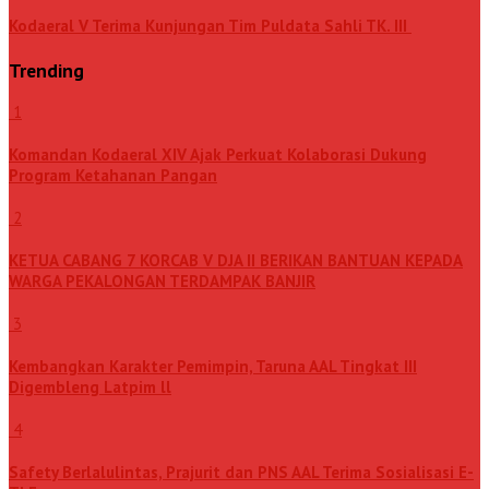
Kodaeral V Terima Kunjungan Tim Puldata Sahli TK. III
Trending
1
Komandan Kodaeral XIV Ajak Perkuat Kolaborasi Dukung
Program Ketahanan Pangan
2
KETUA CABANG 7 KORCAB V DJA II BERIKAN BANTUAN KEPADA
WARGA PEKALONGAN TERDAMPAK BANJIR
3
Kembangkan Karakter Pemimpin, Taruna AAL Tingkat III
Digembleng Latpim ll
4
Safety Berlalulintas, Prajurit dan PNS AAL Terima Sosialisasi E-