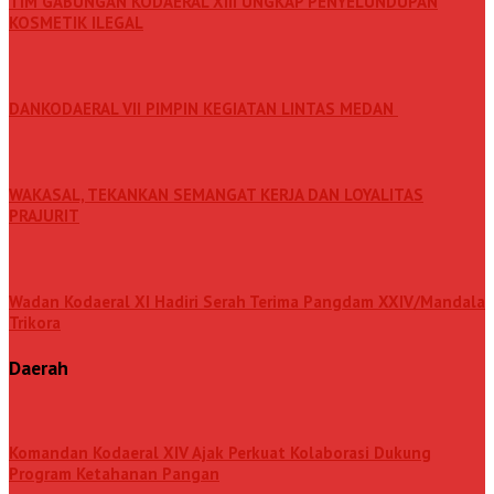
TIM GABUNGAN KODAERAL XIII UNGKAP PENYELUNDUPAN
KOSMETIK ILEGAL
DANKODAERAL VII PIMPIN KEGIATAN LINTAS MEDAN
WAKASAL, TEKANKAN SEMANGAT KERJA DAN LOYALITAS
PRAJURIT
Wadan Kodaeral XI Hadiri Serah Terima Pangdam XXIV/Mandala
Trikora
Daerah
Komandan Kodaeral XIV Ajak Perkuat Kolaborasi Dukung
Program Ketahanan Pangan