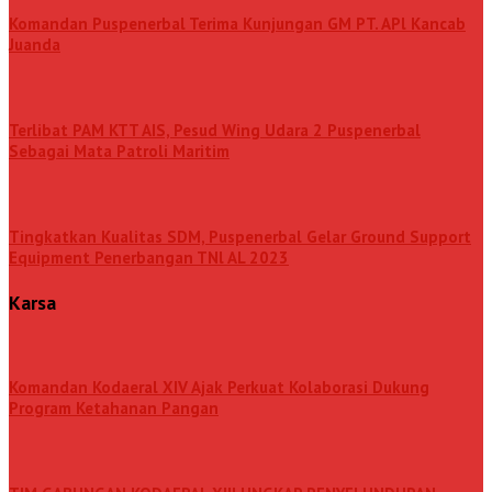
Komandan Puspenerbal Terima Kunjungan GM PT. APl Kancab
Juanda
Terlibat PAM KTT AIS, Pesud Wing Udara 2 Puspenerbal
Sebagai Mata Patroli Maritim
Tingkatkan Kualitas SDM, Puspenerbal Gelar Ground Support
Equipment Penerbangan TNl AL 2023
Karsa
Komandan Kodaeral XIV Ajak Perkuat Kolaborasi Dukung
Program Ketahanan Pangan