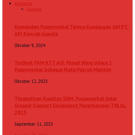
Alutsista
Hankam
Komandan Puspenerbal Terima Kunjungan GM PT.
APl Kancab Juanda
Oktober 9, 2024
Terlibat PAM KTT AIS, Pesud Wing Udara 2
Puspenerbal Sebagai Mata Patroli Maritim
Oktober 12, 2023
Tingkatkan Kualitas SDM, Puspenerbal Gelar
Ground Support Equipment Penerbangan TNl AL
2023
September 11, 2023