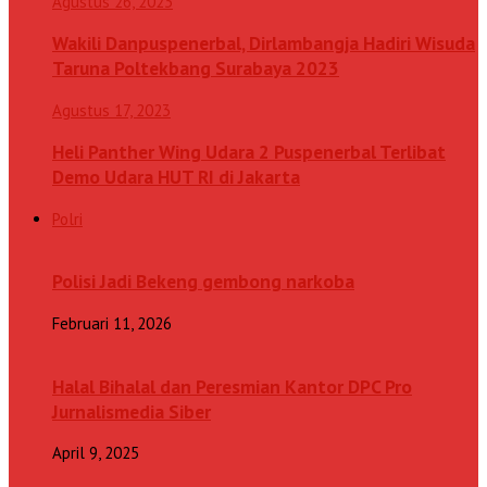
Agustus 26, 2023
Wakili Danpuspenerbal, Dirlambangja Hadiri Wisuda
Taruna Poltekbang Surabaya 2023
Agustus 17, 2023
Heli Panther Wing Udara 2 Puspenerbal Terlibat
Demo Udara HUT RI di Jakarta
Polri
Polisi Jadi Bekeng gembong narkoba
Februari 11, 2026
Halal Bihalal dan Peresmian Kantor DPC Pro
Jurnalismedia Siber
April 9, 2025