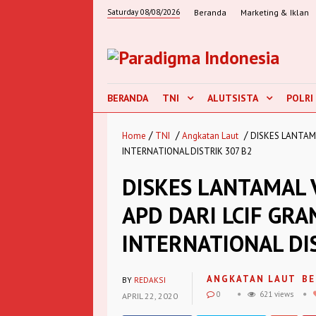
Saturday 08/08/2026
Beranda
Marketing & Iklan
BERANDA
TNI
ALUTSISTA
POLRI
/
/
/
Home
TNI
Angkatan Laut
DISKES LANTAMA
INTERNATIONAL DISTRIK 307 B2
DISKES LANTAMAL 
APD DARI LCIF GRA
INTERNATIONAL DI
ANGKATAN LAUT
BE
BY
REDAKSI
0
621 views
APRIL 22, 2020