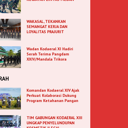
WAKASAL, TEKANKAN
SEMANGAT KERJA DAN
LOYALITAS PRAJURIT
Wadan Kodaeral XI Hadiri
Serah Terima Pangdam
XXIV/Mandala Trikora
RAH
Komandan Kodaeral XIV Ajak
Perkuat Kolaborasi Dukung
Program Ketahanan Pangan
TIM GABUNGAN KODAERAL XIII
UNGKAP PENYELUNDUPAN
KOSMETIK ILEGAL