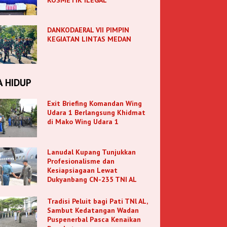
DANKODAERAL VII PIMPIN
KEGIATAN LINTAS MEDAN
A HIDUP
Exit Briefing Komandan Wing
Udara 1 Berlangsung Khidmat
di Mako Wing Udara 1
Lanudal Kupang Tunjukkan
Profesionalisme dan
Kesiapsiagaan Lewat
Dukyanbang CN-235 TNI AL
Tradisi Peluit bagi Pati TNl AL,
Sambut Kedatangan Wadan
Puspenerbal Pasca Kenaikan