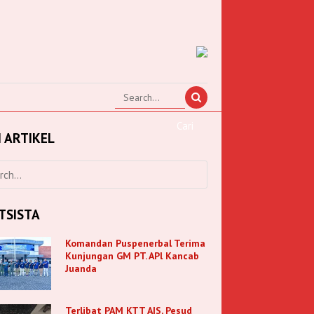
I ARTIKEL
TSISTA
Komandan Puspenerbal Terima
Kunjungan GM PT. APl Kancab
Juanda
Terlibat PAM KTT AIS, Pesud