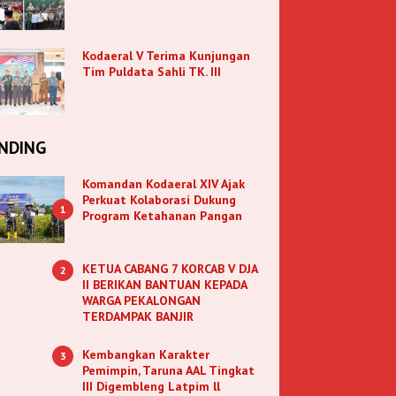
Kodaeral V Terima Kunjungan
Tim Puldata Sahli TK. III
NDING
Komandan Kodaeral XIV Ajak
Perkuat Kolaborasi Dukung
1
Program Ketahanan Pangan
KETUA CABANG 7 KORCAB V DJA
2
II BERIKAN BANTUAN KEPADA
WARGA PEKALONGAN
TERDAMPAK BANJIR
Kembangkan Karakter
3
Pemimpin, Taruna AAL Tingkat
III Digembleng Latpim ll