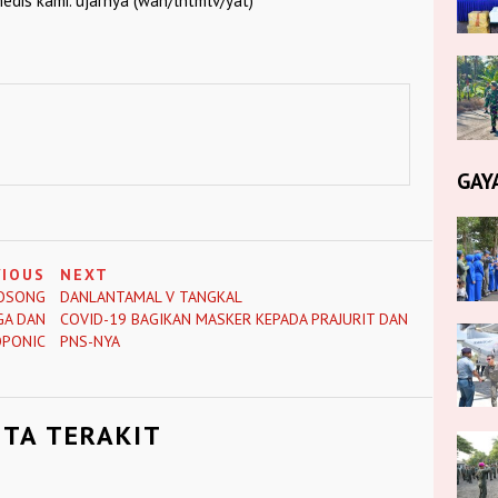
dis kami.”ujarnya (wan/lntmlv/yat)
GAY
VIOUS
NEXT
KOSONG
DANLANTAMAL V TANGKAL
GA DAN
COVID-19 BAGIKAN MASKER KEPADA PRAJURIT DAN
OPONIC
PNS-NYA
ITA TERAKIT