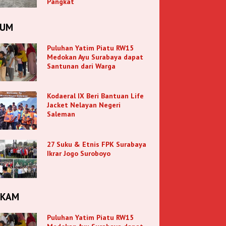
Pangkat
KUM
Puluhan Yatim Piatu RW15
Medokan Ayu Surabaya dapat
Santunan dari Warga
Kodaeral IX Beri Bantuan Life
Jacket Nelayan Negeri
Saleman
27 Suku & Etnis FPK Surabaya
Ikrar Jogo Suroboyo
NKAM
Puluhan Yatim Piatu RW15