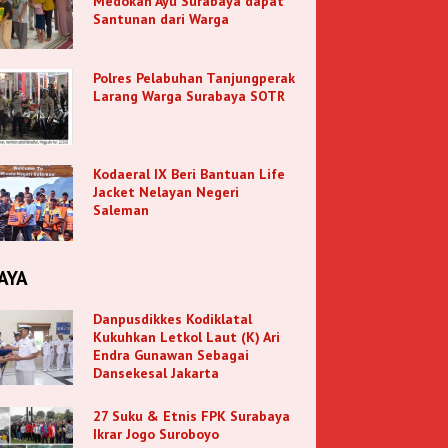
Medokan Ayu Surabaya dapat
Santunan dari Warga
Polres Pelabuhan Tanjungperak
Larang Warga Surabaya SOTR
Kodaeral IX Beri Bantuan Life
Jacket Nelayan Negeri
Saleman
AYA
Danpusdikkes Kodiklatal
Kukuhkan Letkol Laut (K) Ari
Endra Gunawan Sebagai
Dansekesal Jakarta
27 Suku & Etnis FPK Surabaya
Ikrar Jogo Suroboyo