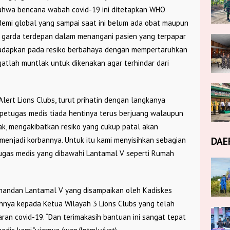
bahwa bencana wabah covid-19 ini ditetapkan WHO
demi global yang sampai saat ini belum ada obat maupun
di garda terdepan dalam menangani pasien yang terpapar
ihadapkan pada resiko berbahaya dengan mempertaruhkan
tlah muntlak untuk dikenakan agar terhindar dari
Alert Lions Clubs, turut prihatin dengan langkanya
etugas medis tiada hentinya terus berjuang walaupun
, mengakibatkan resiko yang cukup patal akan
DAE
menjadi korbannya. Untuk itu kami menyisihkan sebagian
ugas medis yang dibawahi Lantamal V seperti Rumah
andan Lantamal V yang disampaikan oleh Kadiskes
hnya kepada Ketua Wilayah 3 Lions Clubs yang telah
an covid-19. “Dan terimakasih bantuan ini sangat tepat