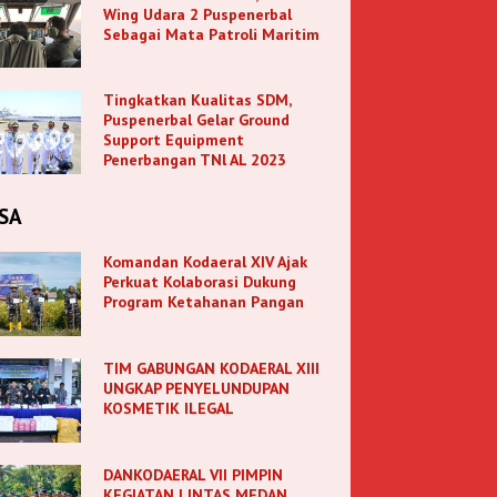
Wing Udara 2 Puspenerbal
Sebagai Mata Patroli Maritim
Tingkatkan Kualitas SDM,
Puspenerbal Gelar Ground
Support Equipment
Penerbangan TNl AL 2023
SA
Komandan Kodaeral XIV Ajak
Perkuat Kolaborasi Dukung
Program Ketahanan Pangan
TIM GABUNGAN KODAERAL XIII
UNGKAP PENYELUNDUPAN
KOSMETIK ILEGAL
DANKODAERAL VII PIMPIN
KEGIATAN LINTAS MEDAN