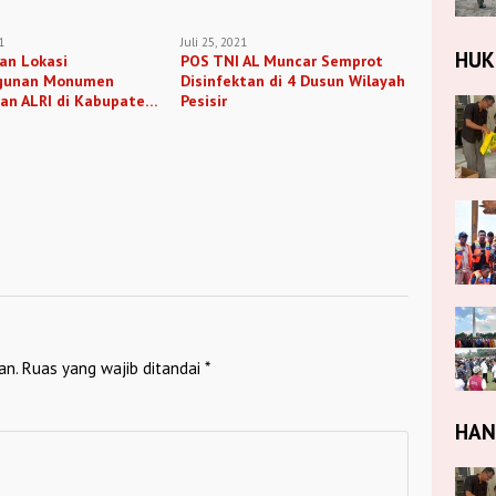
1
Juli 25, 2021
HU
an Lokasi
POS TNI AL Muncar Semprot
gunan Monumen
Disinfektan di 4 Dusun Wilayah
an ALRI di Kabupaten
Pesisir
g
an.
Ruas yang wajib ditandai
*
HA