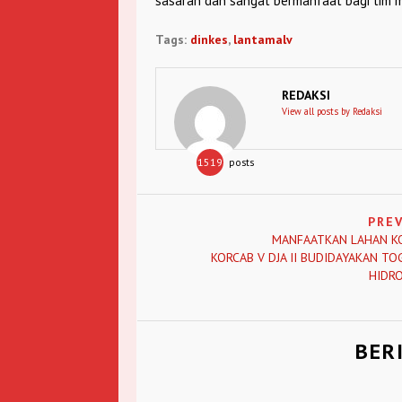
sasaran dan sangat bermanfaat bagi tim me
Tags:
dinkes
,
lantamalv
REDAKSI
View all posts by Redaksi
1519
posts
PRE
MANFAATKAN LAHAN 
KORCAB V DJA II BUDIDAYAKAN TO
HIDR
BER