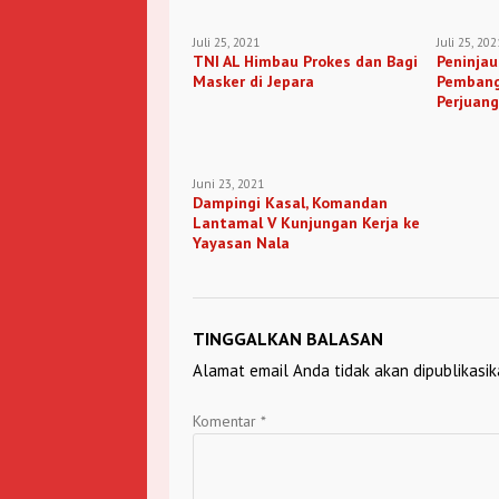
Juli 25, 2021
Juli 25, 202
TNI AL Himbau Prokes dan Bagi
Peninjau
Masker di Jepara
Pemban
Perjuang
Pemalan
Juni 23, 2021
Dampingi Kasal, Komandan
Lantamal V Kunjungan Kerja ke
Yayasan Nala
TINGGALKAN BALASAN
Alamat email Anda tidak akan dipublikasik
Komentar
*