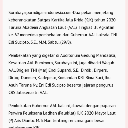
Surabaya,paradigamindonesia.com-Dua pekan menjelang
keberangkatan Satgas Kartika Jala Krida (KJK) tahun 2020,
Taruna Akademi Angkatan Laut (AAL) Tingkat lll Agkatan
ke-67 menerima pembekalan dari Gubernur AAL Laksda TNI
Edi Sucipto, S.E., M.M, Sabtu, (29/8).
Pembekalan yang digelar di Auditorium Gedung Mandalika,
Kesatrian AAL Bumimoro, Surabaya ini, juga dihadiri Wagub
AAL Brigjen TNI (Mar) Endi Supardi, S.E., Dirdik , Dirpers,
Dirlog, Danmen, Kadepmar, Komandan KRI Bima Suci, Ibu
Asuh Taruna Ny. Eni Edi Sucipto beserta jajaran pengurus
CBS Jalasenastri AAL.
Pembekalan Gubernur AAL kali ini, diawali dengan paparan
Perwira Pelaksana Latihan (Palaklat) KJK 2020, Mayor Laut
(P) Aris Dianto. M.Tr.Han tentang rencana garis besar
pelaksanaan KJK.