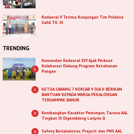
Kodaeral V Terima Kunjungan Tim Puldata
Sahli TK. III
TRENDING
Komandan Kodaeral XIV Ajak Perkuat
Kolaborasi Dukung Program Ketahanan
1
Pangan
KETUA CABANG 7 KORCAB V DJA II BERIKAN
2
BANTUAN KEPADA WARGA PEKALONGAN
TERDAMPAK BANJIR
Kembangkan Karakter Pemimpin, Taruna AAL
3
Tingkat III Digembleng Latpim ll
Safety Berlalulintas, Prajurit dan PNS AAL
4