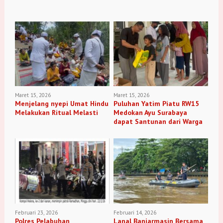
Maret 15, 2026
Maret 15, 2026
Menjelang nyepi Umat Hindu
Puluhan Yatim Piatu RW15
Melakukan Ritual Melasti
Medokan Ayu Surabaya
dapat Santunan dari Warga
Februari 23, 2026
Februari 14, 2026
Polres Pelabuhan
Lanal Banjarmasin Bersama