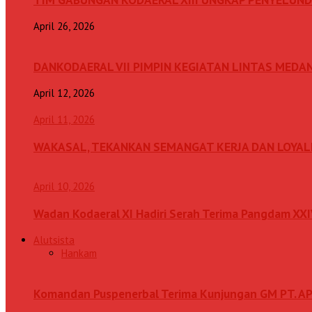
April 26, 2026
DANKODAERAL VII PIMPIN KEGIATAN LINTAS MEDA
April 12, 2026
April 11, 2026
WAKASAL, TEKANKAN SEMANGAT KERJA DAN LOYAL
April 10, 2026
Wadan Kodaeral XI Hadiri Serah Terima Pangdam XX
Alutsista
Hankam
Komandan Puspenerbal Terima Kunjungan GM PT. AP