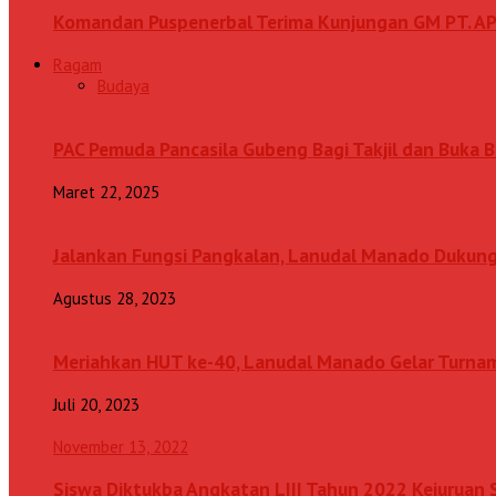
Komandan Puspenerbal Terima Kunjungan GM PT. AP
Ragam
Budaya
PAC Pemuda Pancasila Gubeng Bagi Takjil dan Buka
Maret 22, 2025
Jalankan Fungsi Pangkalan, Lanudal Manado Dukung
Agustus 28, 2023
Meriahkan HUT ke-40, Lanudal Manado Gelar Turn
Juli 20, 2023
November 13, 2022
Siswa Diktukba Angkatan LIII Tahun 2022 Kejuru