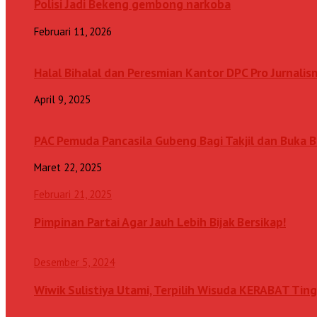
Polisi Jadi Bekeng gembong narkoba
Februari 11, 2026
Halal Bihalal dan Peresmian Kantor DPC Pro Jurnalis
April 9, 2025
PAC Pemuda Pancasila Gubeng Bagi Takjil dan Buka
Maret 22, 2025
Februari 21, 2025
Pimpinan Partai Agar Jauh Lebih Bijak Bersikap!
Desember 5, 2024
Wiwik Sulistiya Utami, Terpilih Wisuda KERABAT Ting