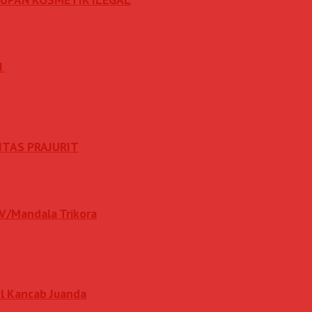
N
ITAS PRAJURIT
IV/Mandala Trikora
l Kancab Juanda