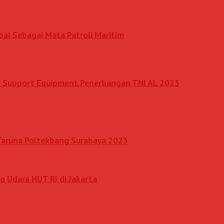
al Sebagai Mata Patroli Maritim
nd Support Equipment Penerbangan TNl AL 2023
 Taruna Poltekbang Surabaya 2023
o Udara HUT RI di Jakarta