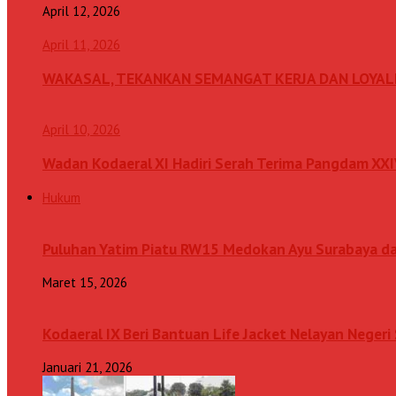
April 12, 2026
April 11, 2026
WAKASAL, TEKANKAN SEMANGAT KERJA DAN LOYAL
April 10, 2026
Wadan Kodaeral XI Hadiri Serah Terima Pangdam XX
Hukum
Puluhan Yatim Piatu RW15 Medokan Ayu Surabaya d
Maret 15, 2026
Kodaeral IX Beri Bantuan Life Jacket Nelayan Neger
Januari 21, 2026