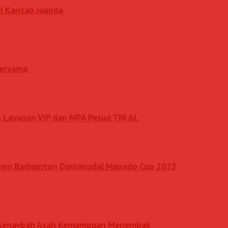
l Kancab Juanda
 Bersama
 Layanan VIP dan MPA Pesud TNI AL
amen Badminton Danlanudal Manado Cup 2023
an Senavbah Asah Kemampuan Menembak