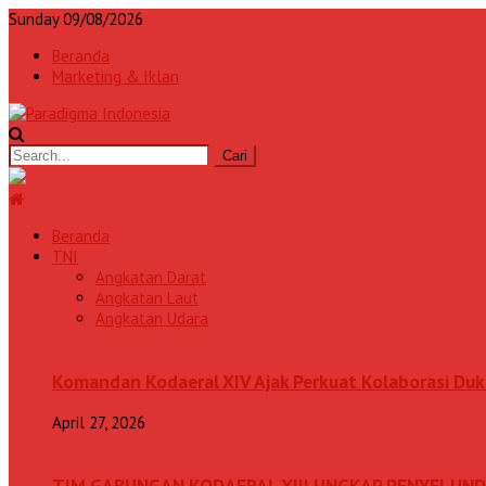
Sunday 09/08/2026
Beranda
Marketing & Iklan
Beranda
TNI
Angkatan Darat
Angkatan Laut
Angkatan Udara
Komandan Kodaeral XIV Ajak Perkuat Kolaborasi D
April 27, 2026
TIM GABUNGAN KODAERAL XIII UNGKAP PENYELUN