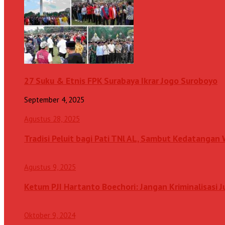
27 Suku & Etnis FPK Surabaya Ikrar Jogo Suroboyo
September 4, 2025
Agustus 28, 2025
Tradisi Peluit bagi Pati TNl AL, Sambut Kedatanga
Agustus 9, 2025
Ketum PJI Hartanto Boechori: Jangan Kriminalisasi 
Oktober 9, 2024