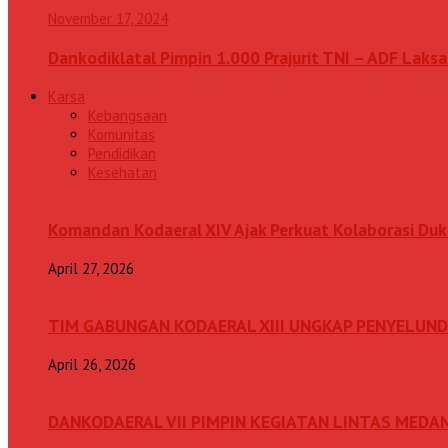
November 17, 2024
Dankodiklatal Pimpin 1.000 Prajurit TNI – ADF Lak
Karsa
Kebangsaan
Komunitas
Pendidikan
Kesehatan
Komandan Kodaeral XIV Ajak Perkuat Kolaborasi D
April 27, 2026
TIM GABUNGAN KODAERAL XIII UNGKAP PENYELUN
April 26, 2026
DANKODAERAL VII PIMPIN KEGIATAN LINTAS MEDA