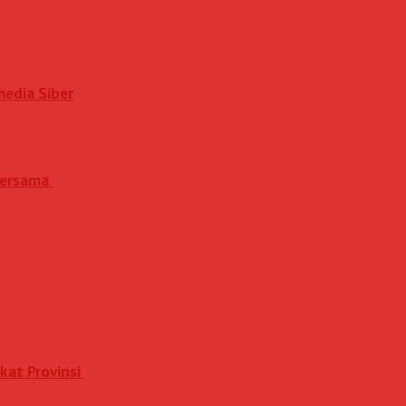
media Siber
 Bersama
kat Provinsi