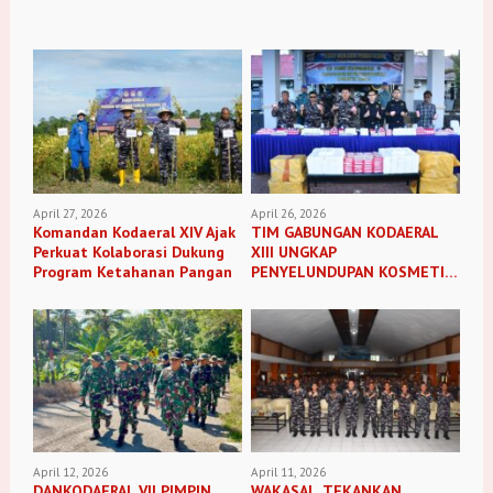
April 27, 2026
April 26, 2026
Komandan Kodaeral XIV Ajak
TIM GABUNGAN KODAERAL
Perkuat Kolaborasi Dukung
XIII UNGKAP
Program Ketahanan Pangan
PENYELUNDUPAN KOSMETIK
ILEGAL
April 12, 2026
April 11, 2026
DANKODAERAL VII PIMPIN
WAKASAL, TEKANKAN