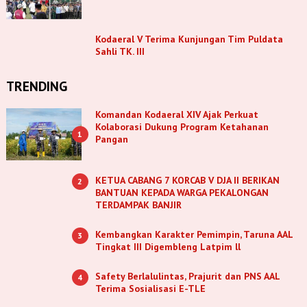
Kodaeral V Terima Kunjungan Tim Puldata
Sahli TK. III
TRENDING
Komandan Kodaeral XIV Ajak Perkuat
Kolaborasi Dukung Program Ketahanan
1
Pangan
KETUA CABANG 7 KORCAB V DJA II BERIKAN
2
BANTUAN KEPADA WARGA PEKALONGAN
TERDAMPAK BANJIR
Kembangkan Karakter Pemimpin, Taruna AAL
3
Tingkat III Digembleng Latpim ll
Safety Berlalulintas, Prajurit dan PNS AAL
4
Terima Sosialisasi E-TLE