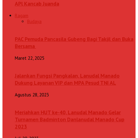
APl Kancab Juanda
Ragam
Budaya
PAC Pemuda Pancasila Gubeng Bagi Takjil dan Buka
Bersama
Maret 22, 2025
Jalankan Fungsi Pangkalan, Lanudal Manado
Dukung Layanan VIP dan MPA Pesud TNI AL
Agustus 28, 2023
Meriahkan HUT ke-40, Lanudal Manado Gelar
Turnamen Badminton Danlanudal Manado Cup
2023