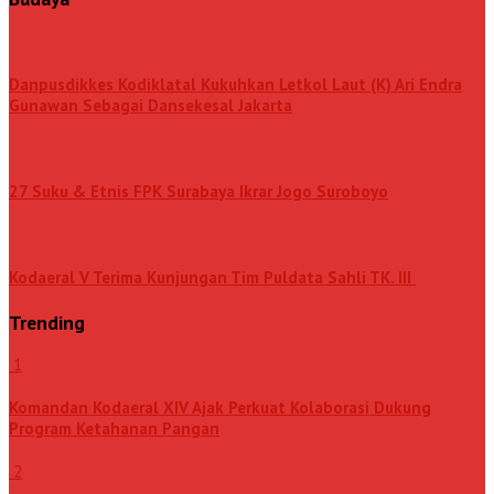
Danpusdikkes Kodiklatal Kukuhkan Letkol Laut (K) Ari Endra
Gunawan Sebagai Dansekesal Jakarta
27 Suku & Etnis FPK Surabaya Ikrar Jogo Suroboyo
Kodaeral V Terima Kunjungan Tim Puldata Sahli TK. III
Trending
1
Komandan Kodaeral XIV Ajak Perkuat Kolaborasi Dukung
Program Ketahanan Pangan
2