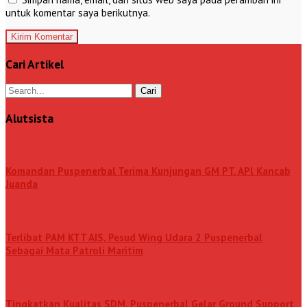
untuk komentar saya berikutnya.
Cari Artikel
Alutsista
Komandan Puspenerbal Terima Kunjungan GM PT. APl Kancab
Juanda
Terlibat PAM KTT AIS, Pesud Wing Udara 2 Puspenerbal
Sebagai Mata Patroli Maritim
Tingkatkan Kualitas SDM, Puspenerbal Gelar Ground Support