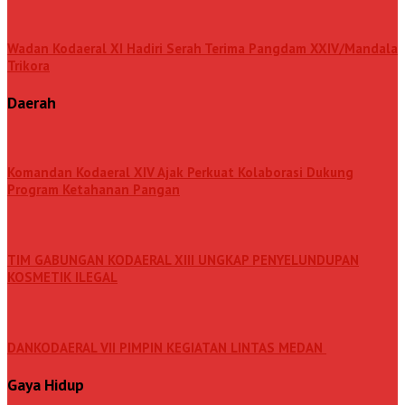
Wadan Kodaeral XI Hadiri Serah Terima Pangdam XXIV/Mandala
Trikora
Daerah
Komandan Kodaeral XIV Ajak Perkuat Kolaborasi Dukung
Program Ketahanan Pangan
TIM GABUNGAN KODAERAL XIII UNGKAP PENYELUNDUPAN
KOSMETIK ILEGAL
DANKODAERAL VII PIMPIN KEGIATAN LINTAS MEDAN
Gaya Hidup