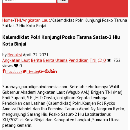
Home
/
TNI
/
Angkatan Laut
/
Kalemdiklat Polri Kunjungi Posko Taruna
Satlat-2 Hiu Kota Binjai
Kalemdiklat Polri Kunjungi Posko Taruna Satlat-2 Hiu
Kota Binjai
by
Redaksi
April 22, 2021
Angkatan Laut
Berita
Berita Utama
Pendidikan
TNI
0
732
views
0
| facebook
| twitter
Surabaya, paradigmaindonesia.com- Setelah sebelumnya Wakil
Gubernur Akademi Angkatan Laut (Wagub AAL), Brigjen TNI (Mar)
Endi Supardi, S.E., M.Tr.Opsla, kini giliran Kepala Lembaga
Pendidikan dan Latihan (Kalemdiklat) Polri, Komjen Pol Rycko
Amelza Dahniel dan Ibu Pembina Taruna Akpol Ny. Ningrum Rycko,
mengunjungi Sarang Hiu, Posko Satlat-2 Hiu Latsitardanus
XLI/2021 di Kota Binjai dan Kabupaten Langkat, Sumatra Utara
petang kemarin.