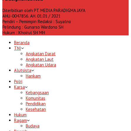
Diterbitkan oleh PT. MEDIA PARADIGMA JAYA
AHU-0047856. AH. 01.01 / 2021
Pendiri – Pemimpin Redaksi : Suyatno
Pelindung : Gunarso Wardono SH
Hukum : Khoirul SH MH
Beranda
TNI
Angkatan Darat
Angkatan Laut
Angkatan Udara
Alutsista
Hankam
Polri
Karsa
Kebangsaan
Komunitas
Pendidikan
Kesehatan
Hukum
Ragam
Budaya