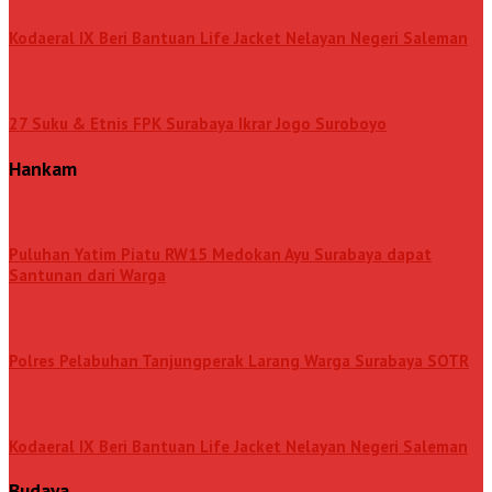
Kodaeral IX Beri Bantuan Life Jacket Nelayan Negeri Saleman
27 Suku & Etnis FPK Surabaya Ikrar Jogo Suroboyo
Hankam
Puluhan Yatim Piatu RW15 Medokan Ayu Surabaya dapat
Santunan dari Warga
Polres Pelabuhan Tanjungperak Larang Warga Surabaya SOTR
Kodaeral IX Beri Bantuan Life Jacket Nelayan Negeri Saleman
Budaya