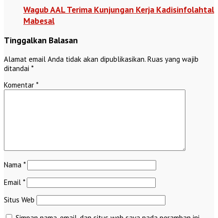
Wagub AAL Terima Kunjungan Kerja Kadisinfolahtal
Mabesal
Tinggalkan Balasan
Alamat email Anda tidak akan dipublikasikan.
Ruas yang wajib
ditandai
*
Komentar
*
Nama
*
Email
*
Situs Web
Simpan nama, email, dan situs web saya pada peramban ini