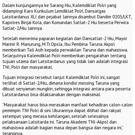
Dalam kunjungannya ke Sarang Hiu, Kalemdiklat Polri yang
didampingi Karo Kurikulum Lemdiklat Polri, Dansatgas
Latsitardanus XLI dan pejabat lainnya disambut Dandim 0203/LKT,
Kapolres Binjai Kota, dan Komandan Satlat-2 Hiu beserta Perwira
Satlat-2/Hiu lainnya.
Setelah menerima paparan kegiatan dari Dansatlat-2 Hiu, Mayor
Marinir R. Manurung, M.Tr.Opsla, Ibu Pembina Taruna Akpol
memberikan Tali Asih kepada perwakilan Taruna dan mahasiswa.
Selanjutnya Kalemdiklat Polri memberikan pengarahan tentang
tujuan utama dari Latsitardanus yang tidak lain adalah integrasi
TNI, Polri dan masyarakat.
Tujuan integrasi tersebut lanjut Kalemdiklat Polri ini, sangat
terlihat di Satlat-2/Hiu, dimana kondisi messing Taruna yang
dibuat senyaman mungkin, sehingga integrasi antara para peserta
Latsitardanus bisa dilaksanakan dengan maksimal.
“Masyarakat harus bisa merasakan manfaat kehadiran calon-calon
pemimpin TNI Polri di sini. Ukurannya dapat dilihat dari rakyat
setempat yang merasa kehilangan, setelah selesainya
pelaksanaan Latsitarda ini. Taruna Akademi TNI-Akpol dan
mahasiswa adalah bagian masa depan bangsa dan negara ini,”
terangnya.