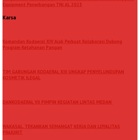
Equipment Penerbangan TNl AL 2023
Karsa
Komandan Kodaeral XIV Ajak Perkuat Kolaborasi Dukung
Program Ketahanan Pangan
TIM GABUNGAN KODAERAL XIII UNGKAP PENYELUNDUPAN
KOSMETIK ILEGAL
DANKODAERAL VII PIMPIN KEGIATAN LINTAS MEDAN
WAKASAL, TEKANKAN SEMANGAT KERJA DAN LOYALITAS
PRAJURIT