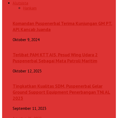
Alutsista
Hankam
Komandan Puspenerbal Terima Kunjungan GM PT.
APl Kancab Juanda
Oktober 9, 2024
Terlibat PAM KTT AIS, Pesud Wing Udara 2
Puspenerbal Sebagai Mata Patroli Maritim
Oktober 12, 2023
Tingkatkan Kualitas SDM, Puspenerbal Gelar
Ground Support Equipment Penerbangan TNl AL
2023
September 11, 2023