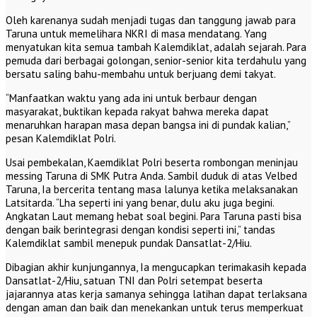
Oleh karenanya sudah menjadi tugas dan tanggung jawab para
Taruna untuk memelihara NKRI di masa mendatang. Yang
menyatukan kita semua tambah Kalemdiklat, adalah sejarah. Para
pemuda dari berbagai golongan, senior-senior kita terdahulu yang
bersatu saling bahu-membahu untuk berjuang demi takyat.
“Manfaatkan waktu yang ada ini untuk berbaur dengan
masyarakat, buktikan kepada rakyat bahwa mereka dapat
menaruhkan harapan masa depan bangsa ini di pundak kalian,”
pesan Kalemdiklat Polri.
Usai pembekalan, Kaemdiklat Polri beserta rombongan meninjau
messing Taruna di SMK Putra Anda. Sambil duduk di atas Velbed
Taruna, Ia bercerita tentang masa lalunya ketika melaksanakan
Latsitarda. “Lha seperti ini yang benar, dulu aku juga begini.
Angkatan Laut memang hebat soal begini. Para Taruna pasti bisa
dengan baik berintegrasi dengan kondisi seperti ini,” tandas
Kalemdiklat sambil menepuk pundak Dansatlat-2/Hiu.
Dibagian akhir kunjungannya, Ia mengucapkan terimakasih kepada
Dansatlat-2/Hiu, satuan TNI dan Polri setempat beserta
jajarannya atas kerja samanya sehingga latihan dapat terlaksana
dengan aman dan baik dan menekankan untuk terus memperkuat