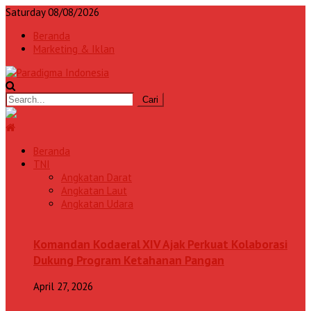
Saturday 08/08/2026
Beranda
Marketing & Iklan
Beranda
TNI
Angkatan Darat
Angkatan Laut
Angkatan Udara
Komandan Kodaeral XIV Ajak Perkuat Kolaborasi
Dukung Program Ketahanan Pangan
April 27, 2026