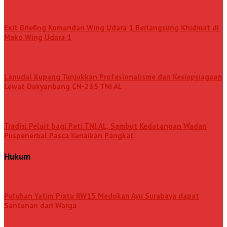
Exit Briefing Komandan Wing Udara 1 Berlangsung Khidmat di
Mako Wing Udara 1
Lanudal Kupang Tunjukkan Profesionalisme dan Kesiapsiagaan
Lewat Dukyanbang CN-235 TNI AL
Tradisi Peluit bagi Pati TNl AL, Sambut Kedatangan Wadan
Puspenerbal Pasca Kenaikan Pangkat
Hukum
Puluhan Yatim Piatu RW15 Medokan Ayu Surabaya dapat
Santunan dari Warga