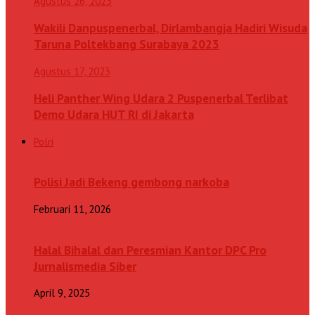
Agustus 26, 2023
Wakili Danpuspenerbal, Dirlambangja Hadiri Wisuda
Taruna Poltekbang Surabaya 2023
Agustus 17, 2023
Heli Panther Wing Udara 2 Puspenerbal Terlibat
Demo Udara HUT RI di Jakarta
Polri
Polisi Jadi Bekeng gembong narkoba
Februari 11, 2026
Halal Bihalal dan Peresmian Kantor DPC Pro
Jurnalismedia Siber
April 9, 2025