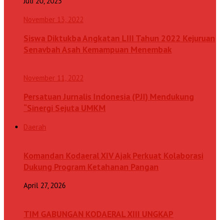
Juli 20, 2023
November 13, 2022
Siswa Diktukba Angkatan LIII Tahun 2022 Kejuruan
Senavbah Asah Kemampuan Menembak
November 11, 2022
Persatuan Jurnalis Indonesia (PJI) Mendukung
“Sinergi Sejuta UMKM
Daerah
Komandan Kodaeral XIV Ajak Perkuat Kolaborasi
Dukung Program Ketahanan Pangan
April 27, 2026
TIM GABUNGAN KODAERAL XIII UNGKAP