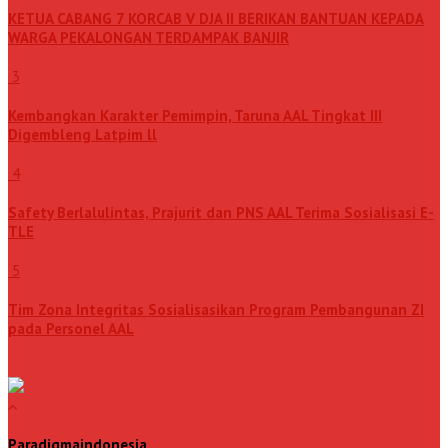
KETUA CABANG 7 KORCAB V DJA II BERIKAN BANTUAN KEPADA
WARGA PEKALONGAN TERDAMPAK BANJIR
3
Kembangkan Karakter Pemimpin, Taruna AAL Tingkat III
Digembleng Latpim ll
4
Safety Berlalulintas, Prajurit dan PNS AAL Terima Sosialisasi E-
TLE
5
Tim Zona Integritas Sosialisasikan Program Pembangunan ZI
pada Personel AAL
Paradigmaindonesia