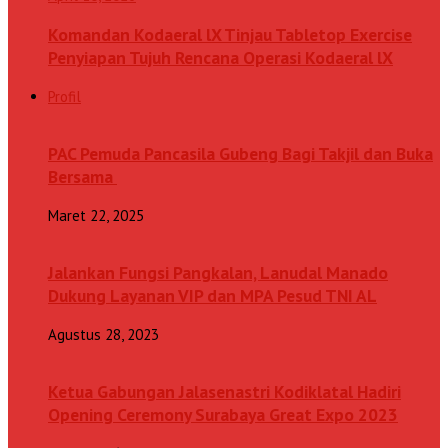
Komandan Kodaeral lX Tinjau Tabletop Exercise
Penyiapan Tujuh Rencana Operasi Kodaeral lX
Profil
PAC Pemuda Pancasila Gubeng Bagi Takjil dan Buka
Bersama
Maret 22, 2025
Jalankan Fungsi Pangkalan, Lanudal Manado
Dukung Layanan VIP dan MPA Pesud TNI AL
Agustus 28, 2023
Ketua Gabungan Jalasenastri Kodiklatal Hadiri
Opening Ceremony Surabaya Great Expo 2023