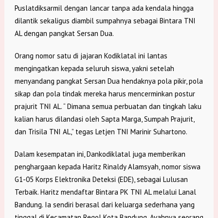
Puslatdiksarmil dengan lancar tanpa ada kendala hingga
dilantik sekaligus diambil sumpahnya sebagai Bintara TNI
AL dengan pangkat Sersan Dua.
Orang nomor satu di jajaran Kodiklatal ini lantas
mengingatkan kepada seluruh siswa, yakni setelah
menyandang pangkat Sersan Dua hendaknya pola pikir, pola
sikap dan pola tindak mereka harus mencerminkan postur
prajurit TNI AL. “ Dimana semua perbuatan dan tingkah laku
kalian harus dilandasi oleh Sapta Marga, Sumpah Prajurit,
dan Trisila TNI AL,” tegas Letjen TNI Marinir Suhartono.
Dalam kesempatan ini, Dankodiklatal juga memberikan
penghargaan kepada Haritz Rinaldy Alamsyah, nomor siswa
G1-05 Korps Elektronika Deteksi (EDE), sebagai Lulusan
Terbaik. Haritz mendaftar Bintara PK TNI AL melalui Lanal
Bandung. Ia sendiri berasal dari keluarga sederhana yang
tinggal di Kecamatan Regol Kota Bandung. Ayahnya seorang