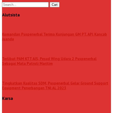
Alutsista
Komandan Puspenerbal Terima Kunjungan GM PT. APl Kancab
Juanda
Terlibat PAM KTT AIS, Pesud Wing Udara 2 Puspenerbal
Sebagai Mata Patroli Maritim
Tingkatkan Kualitas SDM, Puspenerbal Gelar Ground Support
Equipment Penerbangan TNl AL 2023
Karsa