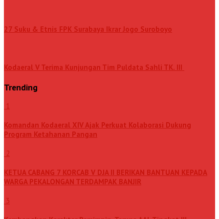
27 Suku & Etnis FPK Surabaya Ikrar Jogo Suroboyo
Kodaeral V Terima Kunjungan Tim Puldata Sahli TK. III
Trending
1
Komandan Kodaeral XIV Ajak Perkuat Kolaborasi Dukung
Program Ketahanan Pangan
2
KETUA CABANG 7 KORCAB V DJA II BERIKAN BANTUAN KEPADA
WARGA PEKALONGAN TERDAMPAK BANJIR
3