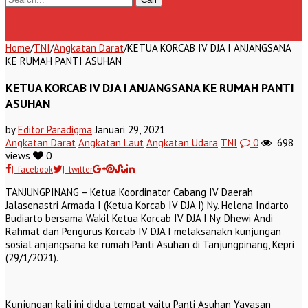
Home
/
TNI
/
Angkatan Darat
/
KETUA KORCAB IV DJA I ANJANGSANA
KE RUMAH PANTI ASUHAN
KETUA KORCAB IV DJA I ANJANGSANA KE RUMAH PANTI
ASUHAN
by
Editor Paradigma
Januari 29, 2021
Angkatan Darat
Angkatan Laut
Angkatan Udara
TNI
0
698
views
0
| facebook
| twitter
TANJUNGPINANG – Ketua Koordinator Cabang IV Daerah
Jalasenastri Armada I (Ketua Korcab IV DJA I) Ny. Helena Indarto
Budiarto bersama Wakil Ketua Korcab IV DJA I Ny. Dhewi Andi
Rahmat dan Pengurus Korcab IV DJA I melaksanakn kunjungan
sosial anjangsana ke rumah Panti Asuhan di Tanjungpinang, Kepri
(29/1/2021).
Kunjungan kali ini didua tempat yaitu Panti Asuhan Yayasan