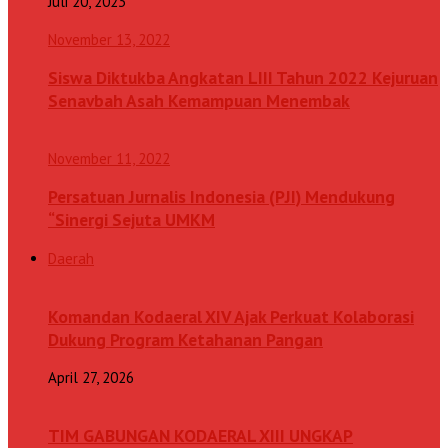
Juli 20, 2023
November 13, 2022
Siswa Diktukba Angkatan LIII Tahun 2022 Kejuruan
Senavbah Asah Kemampuan Menembak
November 11, 2022
Persatuan Jurnalis Indonesia (PJI) Mendukung
“Sinergi Sejuta UMKM
Daerah
Komandan Kodaeral XIV Ajak Perkuat Kolaborasi
Dukung Program Ketahanan Pangan
April 27, 2026
TIM GABUNGAN KODAERAL XIII UNGKAP