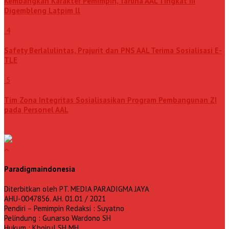
Kembangkan Karakter Pemimpin, Taruna AAL Tingkat III
Digembleng Latpim ll
4
Safety Berlalulintas, Prajurit dan PNS AAL Terima Sosialisasi E-
TLE
5
Tim Zona Integritas Sosialisasikan Program Pembangunan ZI
pada Personel AAL
Paradigmaindonesia
Diterbitkan oleh PT. MEDIA PARADIGMA JAYA
AHU-0047856. AH. 01.01 / 2021
Pendiri – Pemimpin Redaksi : Suyatno
Pelindung : Gunarso Wardono SH
Hukum : Khoirul SH MH