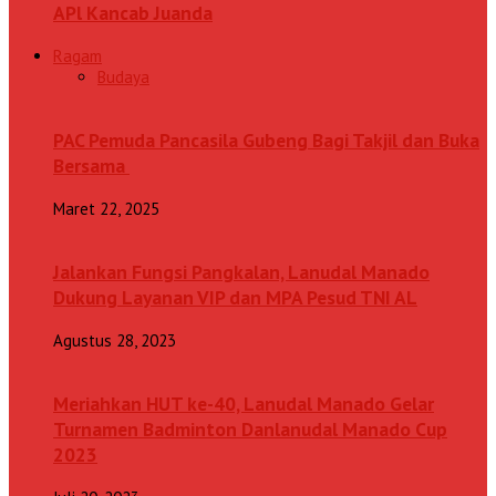
APl Kancab Juanda
Ragam
Budaya
PAC Pemuda Pancasila Gubeng Bagi Takjil dan Buka
Bersama
Maret 22, 2025
Jalankan Fungsi Pangkalan, Lanudal Manado
Dukung Layanan VIP dan MPA Pesud TNI AL
Agustus 28, 2023
Meriahkan HUT ke-40, Lanudal Manado Gelar
Turnamen Badminton Danlanudal Manado Cup
2023