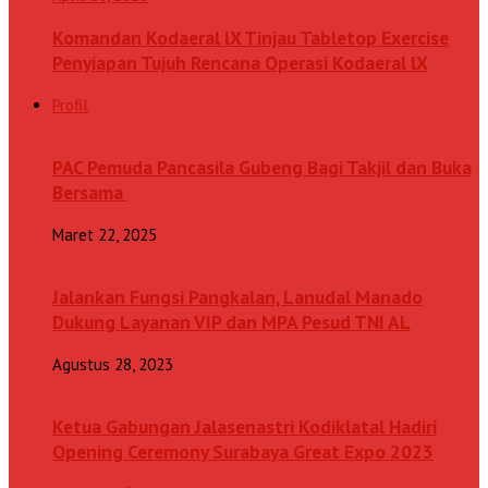
Komandan Kodaeral lX Tinjau Tabletop Exercise
Penyiapan Tujuh Rencana Operasi Kodaeral lX
Profil
PAC Pemuda Pancasila Gubeng Bagi Takjil dan Buka
Bersama
Maret 22, 2025
Jalankan Fungsi Pangkalan, Lanudal Manado
Dukung Layanan VIP dan MPA Pesud TNI AL
Agustus 28, 2023
Ketua Gabungan Jalasenastri Kodiklatal Hadiri
Opening Ceremony Surabaya Great Expo 2023