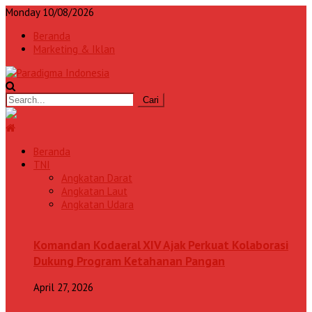
Monday 10/08/2026
Beranda
Marketing & Iklan
Beranda
TNI
Angkatan Darat
Angkatan Laut
Angkatan Udara
Komandan Kodaeral XIV Ajak Perkuat Kolaborasi
Dukung Program Ketahanan Pangan
April 27, 2026