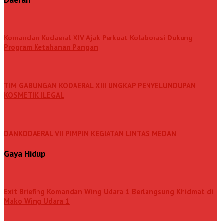
Komandan Kodaeral XIV Ajak Perkuat Kolaborasi Dukung
Program Ketahanan Pangan
TIM GABUNGAN KODAERAL XIII UNGKAP PENYELUNDUPAN
KOSMETIK ILEGAL
DANKODAERAL VII PIMPIN KEGIATAN LINTAS MEDAN
Gaya Hidup
Exit Briefing Komandan Wing Udara 1 Berlangsung Khidmat di
Mako Wing Udara 1