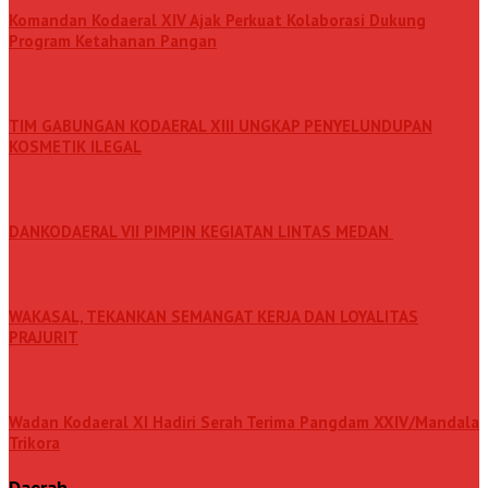
Komandan Kodaeral XIV Ajak Perkuat Kolaborasi Dukung
Program Ketahanan Pangan
TIM GABUNGAN KODAERAL XIII UNGKAP PENYELUNDUPAN
KOSMETIK ILEGAL
DANKODAERAL VII PIMPIN KEGIATAN LINTAS MEDAN
WAKASAL, TEKANKAN SEMANGAT KERJA DAN LOYALITAS
PRAJURIT
Wadan Kodaeral XI Hadiri Serah Terima Pangdam XXIV/Mandala
Trikora
Daerah