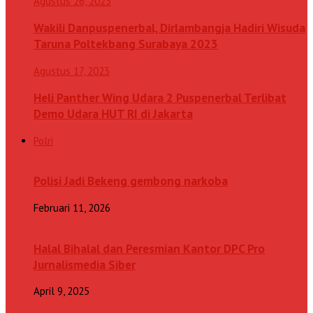
Agustus 26, 2023
Wakili Danpuspenerbal, Dirlambangja Hadiri Wisuda
Taruna Poltekbang Surabaya 2023
Agustus 17, 2023
Heli Panther Wing Udara 2 Puspenerbal Terlibat
Demo Udara HUT RI di Jakarta
Polri
Polisi Jadi Bekeng gembong narkoba
Februari 11, 2026
Halal Bihalal dan Peresmian Kantor DPC Pro
Jurnalismedia Siber
April 9, 2025