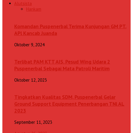
Alutsista
Hankam
Komandan Puspenerbal Terima Kunjungan GM PT.
APl Kancab Juanda
Oktober 9, 2024
Terlibat PAM KTT AIS, Pesud Wing Udara 2
Puspenerbal Sebagai Mata Patroli Maritim
Oktober 12, 2023
Tingkatkan Kualitas SDM, Puspenerbal Gelar
Ground Support Equipment Penerbangan TNl AL
2023
September 11, 2023