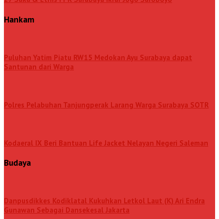
Hankam
Puluhan Yatim Piatu RW15 Medokan Ayu Surabaya dapat
Santunan dari Warga
Polres Pelabuhan Tanjungperak Larang Warga Surabaya SOTR
Kodaeral IX Beri Bantuan Life Jacket Nelayan Negeri Saleman
Budaya
Danpusdikkes Kodiklatal Kukuhkan Letkol Laut (K) Ari Endra
Gunawan Sebagai Dansekesal Jakarta