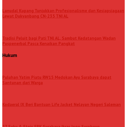
Lanudal Kupang Tunjukkan Profesionalisme dan Kesiapsiagaan
Lewat Dukyanbang CN-235 TNI AL
Tradisi Peluit bagi Pati TNl AL, Sambut Kedatangan Wadan
Puspenerbal Pasca Kenaikan Pangkat
Hukum
Puluhan Yatim Piatu RW15 Medokan Ayu Surabaya dapat
Santunan dari Warga
Kodaeral IX Beri Bantuan Life Jacket Nelayan Negeri Saleman
27 Suku & Etnis FPK Surabaya Ikrar Jogo Suroboyo