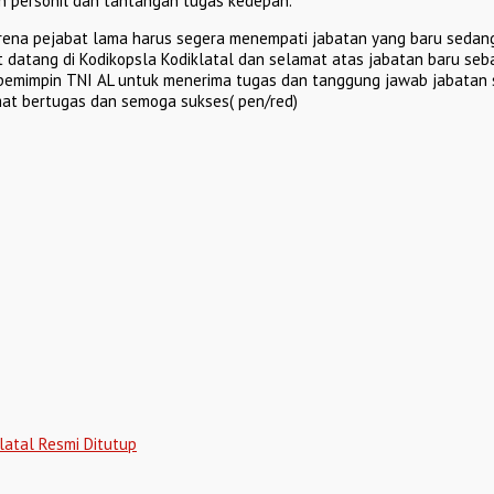
 personil dan tantangan tugas kedepan.
ena pejabat lama harus segera menempati jabatan yang baru sedang
datang di Kodikopsla Kodiklatal dan selamat atas jabatan baru seba
pemimpin TNI AL untuk menerima tugas dan tanggung jawab jabatan s
amat bertugas dan semoga sukses( pen/red)
latal Resmi Ditutup