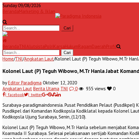
Sunday 09/08/2026
Beranda
Marketing & Iklan
Beranda
TNI
Alutsista
Polri
Karsa
Hukum
Ragam
Daerah
Profil
Home
/
TNI
/
Angkatan Laut
/
Kolonel Laut (P) Teguh Wibowo, M.Tr Han
Kolonel Laut (P) Teguh Wibowo, M.Tr Hanla Jabat Komand
by
Editor Paradigma
Oktober 12, 2020
Angkatan Laut
Berita Utama
TNI
0
935 views
0
| facebook
| twitter
Surabaya-paradigmaindonesia. Pusat Pendidikan Pelaut (Pusdikpel) 
Pusdikpel dari Komandan Kodikopsla Kodiklatal kepada Kolonel Lau
Kodikopsla Ujung Surabaya, Senin, (12/10).
Kolonel Laut (P) Teguh Wibowo, M.Tr Hanla sebelum menjabat Kom
Koarmada II Surabaya. Selesai pelaksanaan sertijab Komandan Kod