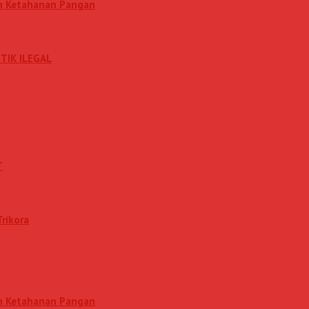
am Ketahanan Pangan
TIK ILEGAL
T
rikora
am Ketahanan Pangan