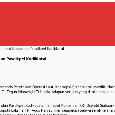
la Jabat Komandan Pusdikpel Kodiklatal
an Pusdikpel Kodiklatal
Komando Pendidikan Operasi Laut (Kodikopsla) Kodiklatal memiliki N
t (P) Teguh Wibowo, M.Tr Hanla. Adapun sertijab yang dilaksanakan s
andan Pusdikpel Kodikopsla menjabat Komandan KRI Oswald Siahaan
ikopsla Laksma TNI Agus Haryadi menyampaikan bahwa serah terima j