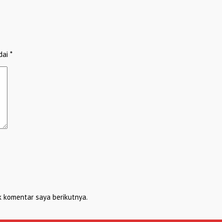
dai
*
k komentar saya berikutnya.