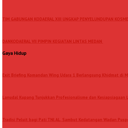
TIM GABUNGAN KODAERAL XIII UNGKAP PENYELUNDUPAN KOSME
DANKODAERAL VII PIMPIN KEGIATAN LINTAS MEDAN
Gaya Hidup
Exit Briefing Komandan Wing Udara 1 Berlangsung Khidmat di 
Lanudal Kupang Tunjukkan Profesionalisme dan Kesiapsiagaan
Tradisi Peluit bagi Pati TNl AL, Sambut Kedatangan Wadan Pus