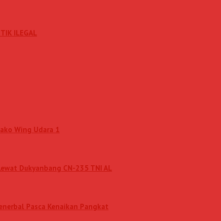
TIK ILEGAL
Mako Wing Udara 1
 Lewat Dukyanbang CN-235 TNI AL
penerbal Pasca Kenaikan Pangkat