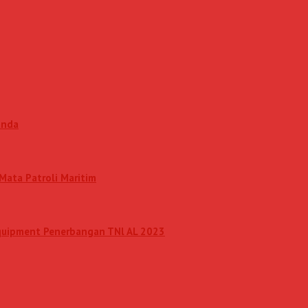
anda
Mata Patroli Maritim
Equipment Penerbangan TNl AL 2023