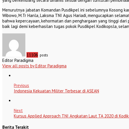
yang berkembang secara dinamis sesuai dengan tuntutan pembinaan
Menurutnya jabatan Komandan Pusdikpel ini sebelumnya Kosong kar
Wibowo, M.Tr Hanla, Laksma TNI Agus Hariadi, mengucapkan selamat 
bahwa kepercayaan, kehormatan dan penghargaan yang tinggi dari 
baik lagi demi keberhasilan tugas pokok Pusdikpel Kodikopsla, sel
11106
posts
Editor Paradigma
View all posts by Editor Paradigma
Previous
Indonesia Kekuatan Militer Terbesar di ASEAN
Next
Kursus Applied Approach TNI Angkatan Laut TA 2020 di Kodik
Berita Terakit