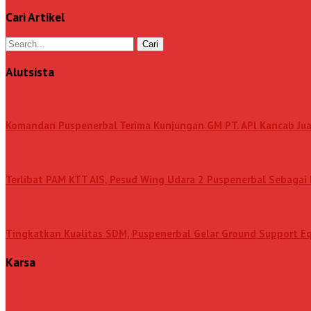
Cari Artikel
Alutsista
Komandan Puspenerbal Terima Kunjungan GM PT. APl Kancab Ju
Terlibat PAM KTT AIS, Pesud Wing Udara 2 Puspenerbal Sebagai 
Tingkatkan Kualitas SDM, Puspenerbal Gelar Ground Support 
Karsa