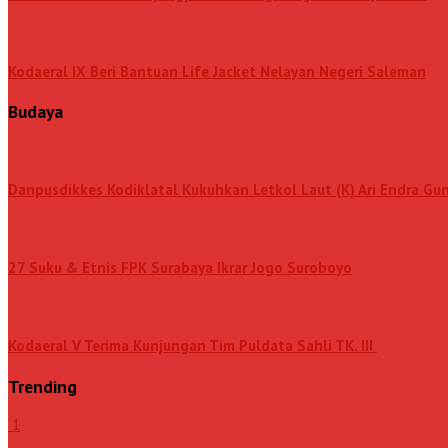
Kodaeral IX Beri Bantuan Life Jacket Nelayan Negeri Saleman
Budaya
Danpusdikkes Kodiklatal Kukuhkan Letkol Laut (K) Ari Endra G
27 Suku & Etnis FPK Surabaya Ikrar Jogo Suroboyo
Kodaeral V Terima Kunjungan Tim Puldata Sahli TK. III
Trending
1