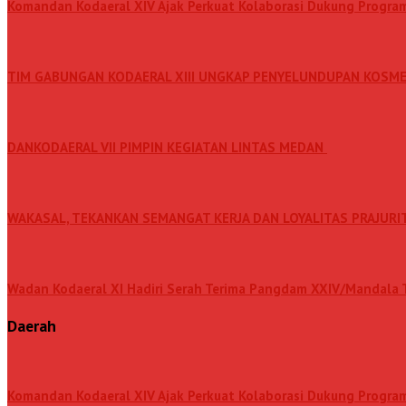
Komandan Kodaeral XIV Ajak Perkuat Kolaborasi Dukung Progr
TIM GABUNGAN KODAERAL XIII UNGKAP PENYELUNDUPAN KOSME
DANKODAERAL VII PIMPIN KEGIATAN LINTAS MEDAN
WAKASAL, TEKANKAN SEMANGAT KERJA DAN LOYALITAS PRAJURI
Wadan Kodaeral XI Hadiri Serah Terima Pangdam XXIV/Mandala T
Daerah
Komandan Kodaeral XIV Ajak Perkuat Kolaborasi Dukung Progr