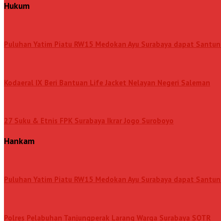
Hukum
Puluhan Yatim Piatu RW15 Medokan Ayu Surabaya dapat Santun
Kodaeral IX Beri Bantuan Life Jacket Nelayan Negeri Saleman
27 Suku & Etnis FPK Surabaya Ikrar Jogo Suroboyo
Hankam
Puluhan Yatim Piatu RW15 Medokan Ayu Surabaya dapat Santun
Polres Pelabuhan Tanjungperak Larang Warga Surabaya SOTR