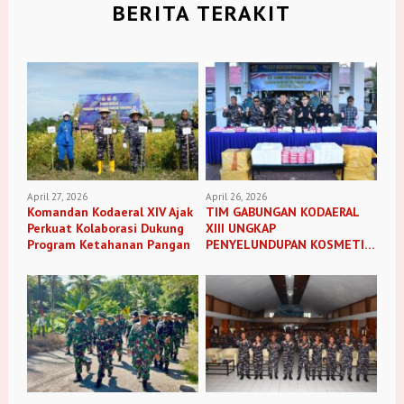
BERITA TERAKIT
April 27, 2026
April 26, 2026
Komandan Kodaeral XIV Ajak
TIM GABUNGAN KODAERAL
Perkuat Kolaborasi Dukung
XIII UNGKAP
Program Ketahanan Pangan
PENYELUNDUPAN KOSMETIK
ILEGAL