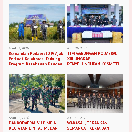
April 27, 2026
April 26, 2026
Komandan Kodaeral XIV Ajak
TIM GABUNGAN KODAERAL
Perkuat Kolaborasi Dukung
XIII UNGKAP
Program Ketahanan Pangan
PENYELUNDUPAN KOSMETIK
ILEGAL
April 12, 2026
April 11, 2026
DANKODAERAL VII PIMPIN
WAKASAL, TEKANKAN
KEGIATAN LINTAS MEDAN
SEMANGAT KERJA DAN