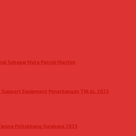
al Sebagai Mata Patroli Maritim
nd Support Equipment Penerbangan TNl AL 2023
 Taruna Poltekbang Surabaya 2023