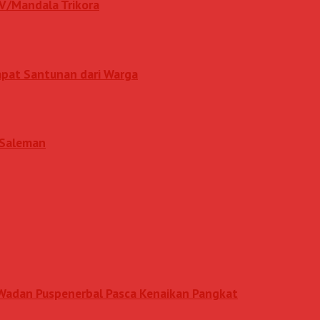
IV/Mandala Trikora
apat Santunan dari Warga
i Saleman
n Wadan Puspenerbal Pasca Kenaikan Pangkat