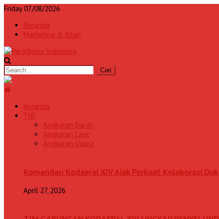
Friday 07/08/2026
Beranda
Marketing & Iklan
Beranda
TNI
Angkatan Darat
Angkatan Laut
Angkatan Udara
Komandan Kodaeral XIV Ajak Perkuat Kolaborasi D
April 27, 2026
TIM GABUNGAN KODAERAL XIII UNGKAP PENYELUN