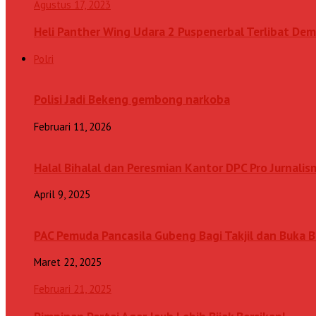
Agustus 17, 2023
Heli Panther Wing Udara 2 Puspenerbal Terlibat Dem
Polri
Polisi Jadi Bekeng gembong narkoba
Februari 11, 2026
Halal Bihalal dan Peresmian Kantor DPC Pro Jurnalis
April 9, 2025
PAC Pemuda Pancasila Gubeng Bagi Takjil dan Buka
Maret 22, 2025
Februari 21, 2025