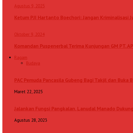
Agustus 9, 2025
Ketum PJI Hartanto Boechori: Jangan Kriminalisasi 
Oktober 9, 2024
Komandan Puspenerbal Terima Kunjungan GM PT. AP
Ragam
Budaya
PAC Pemuda Pancasila Gubeng Bagi Takjil dan Buka
Maret 22, 2025
Jalankan Fungsi Pangkalan, Lanudal Manado Dukung
Agustus 28, 2023