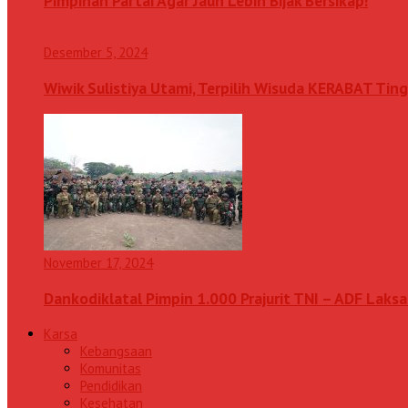
Pimpinan Partai Agar Jauh Lebih Bijak Bersikap!
Desember 5, 2024
Wiwik Sulistiya Utami, Terpilih Wisuda KERABAT Ting
November 17, 2024
Dankodiklatal Pimpin 1.000 Prajurit TNI – ADF Lak
Karsa
Kebangsaan
Komunitas
Pendidikan
Kesehatan