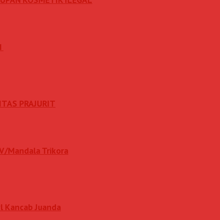
N
ITAS PRAJURIT
IV/Mandala Trikora
l Kancab Juanda