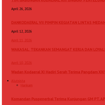
April 26, 2026
DANKODAERAL VII PIMPIN KEGIATAN LINTAS MEDA
April 12, 2026
April 11, 2026
WAKASAL, TEKANKAN SEMANGAT KERJA DAN LOYAL
April 10, 2026
Wadan Kodaeral XI Hadiri Serah Terima Pangdam XX
Alutsista
Hankam
Komandan Puspenerbal Terima Kunjungan GM PT. AP