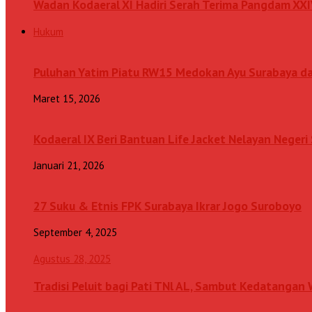
Wadan Kodaeral XI Hadiri Serah Terima Pangdam XX
Hukum
Puluhan Yatim Piatu RW15 Medokan Ayu Surabaya d
Maret 15, 2026
Kodaeral IX Beri Bantuan Life Jacket Nelayan Neger
Januari 21, 2026
27 Suku & Etnis FPK Surabaya Ikrar Jogo Suroboyo
September 4, 2025
Agustus 28, 2025
Tradisi Peluit bagi Pati TNl AL, Sambut Kedatanga