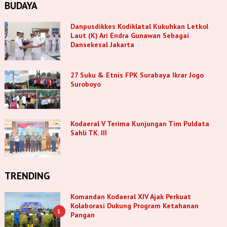
BUDAYA
Danpusdikkes Kodiklatal Kukuhkan Letkol
Laut (K) Ari Endra Gunawan Sebagai
Dansekesal Jakarta
27 Suku & Etnis FPK Surabaya Ikrar Jogo
Suroboyo
Kodaeral V Terima Kunjungan Tim Puldata
Sahli TK. III
TRENDING
Komandan Kodaeral XIV Ajak Perkuat
Kolaborasi Dukung Program Ketahanan
1
Pangan