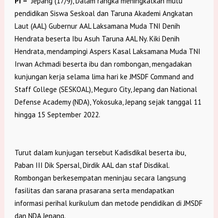
PI –
Jepang (17/9), Dalam rangka meningkatkan mutu
pendidikan Siswa Seskoal dan Taruna Akademi Angkatan
Laut (AAL) Gubernur AAL Laksamana Muda TNI Denih
Hendrata beserta Ibu Asuh Taruna AAL Ny. Kiki Denih
Hendrata, mendampingi Aspers Kasal Laksamana Muda TNI
Irwan Achmadi beserta ibu dan rombongan, mengadakan
kunjungan kerja selama lima hari ke JMSDF Command and
Staff College (SESKOAL), Meguro City, Jepang dan National
Defense Academy (NDA), Yokosuka, Jepang sejak tanggal 11
hingga 15 September 2022.
Turut dalam kunjugan tersebut Kadisdikal beserta ibu,
Paban III Dik Spersal, Dirdik AAL dan staf Disdikal.
Rombongan berkesempatan meninjau secara langsung
fasilitas dan sarana prasarana serta mendapatkan
informasi perihal kurikulum dan metode pendidikan di JMSDF
dan NDA Jepang.