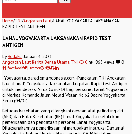
Home
/
TNI
/
Angkatan Laut
/
LANAL YOGYAKARTA LAKSANAKAN
RAPID TEST ANTIGEN
LANAL YOGYAKARTA LAKSANAKAN RAPID TEST
ANTIGEN
by
Redaksi
Januari 4, 2021
Angkatan Laut
Berita
Berita Utama
TNI
0
863 views
0
| facebook
| twitter
, Yogyakarta, paradigmaindonesia.com -Pangkalan TNI Angkatan
Laut (Lanal) Yogyakarta laksanakan kegiatan Rapid test Antigen
untuk mendeteksi Virus Covid-19 bagi personel Lanal Yogyakarta
di Markas Komando Jalan Melati Wetan No.62 Baciro Yogyakarta,
Senin (04/01).
Petugas kesehatan yang dilengkapi dengan alat pelindung diri
(APD) dari Balai Kesehatan (BK) Lanal Yogyakarta melakukan
pemeriksaan dan pendataan personel Lanal Yogyakarta.
Dilaksanakannya pemeriksaan ini merupakan instruksi Danlanal
Yogyakarta, Kolonel Marinir Harry Indarto,S.E, M.M, dalam