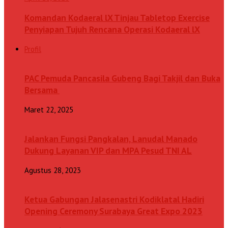
Komandan Kodaeral lX Tinjau Tabletop Exercise
Penyiapan Tujuh Rencana Operasi Kodaeral lX
Profil
PAC Pemuda Pancasila Gubeng Bagi Takjil dan Buka
Bersama
Maret 22, 2025
Jalankan Fungsi Pangkalan, Lanudal Manado
Dukung Layanan VIP dan MPA Pesud TNI AL
Agustus 28, 2023
Ketua Gabungan Jalasenastri Kodiklatal Hadiri
Opening Ceremony Surabaya Great Expo 2023