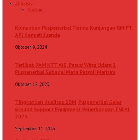
Alutsista
Hankam
Komandan Puspenerbal Terima Kunjungan GM PT.
APl Kancab Juanda
Oktober 9, 2024
Terlibat PAM KTT AIS, Pesud Wing Udara 2
Puspenerbal Sebagai Mata Patroli Maritim
Oktober 12, 2023
Tingkatkan Kualitas SDM, Puspenerbal Gelar
Ground Support Equipment Penerbangan TNl AL
2023
September 11, 2023