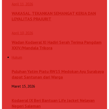
April 11, 2026
WAKASAL, TEKANKAN SEMANGAT KERJA DAN
LOYALITAS PRAJURIT
April 10, 2026
Wadan Kodaeral XI Hadiri Serah Terima Pangdam
XXIV/Mandala Trikora
Hukum
Puluhan Yatim Piatu RW15 Medokan Ayu Surabaya
dapat Santunan dari Warga
Maret 15, 2026
Kodaeral IX Beri Bantuan Life Jacket Nelayan
Negeri Saleman