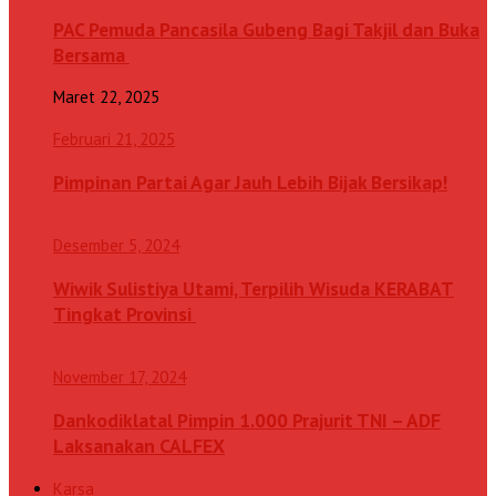
PAC Pemuda Pancasila Gubeng Bagi Takjil dan Buka
Bersama
Maret 22, 2025
Februari 21, 2025
Pimpinan Partai Agar Jauh Lebih Bijak Bersikap!
Desember 5, 2024
Wiwik Sulistiya Utami, Terpilih Wisuda KERABAT
Tingkat Provinsi
November 17, 2024
Dankodiklatal Pimpin 1.000 Prajurit TNI – ADF
Laksanakan CALFEX
Karsa