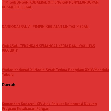
TIM GABUNGAN KODAERAL XIII UNGKAP PENYELUNDUPAN
KOSMETIK ILEGAL
DANKODAERAL VII PIMPIN KEGIATAN LINTAS MEDAN
WAKASAL, TEKANKAN SEMANGAT KERJA DAN LOYALITAS
PRAJURIT
Wadan Kodaeral XI Hadiri Serah Terima Pangdam XXIV/Mandala
Trikora
Daerah
Komandan Kodaeral XIV Ajak Perkuat Kolaborasi Dukung
Program Ketahanan Pangan