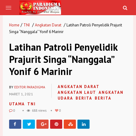
/
/
/
Home
TNI
Angkatan Darat
Latihan Patroli Penyelidik Prajurit
Singa “Nanggala” Yonif 6 Marinir
Latihan Patroli Penyelidik
Prajurit Singa “Nanggala”
Yonif 6 Marinir
ANGKATAN DARAT
BY
EDITOR PARADIGMA
ANGKATAN LAUT
ANGKATAN
MARET 1, 2021
UDARA
BERITA
BERITA
UTAMA
TNI
0
688 views
0