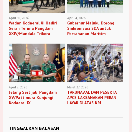
April 10, 2026
April 4, 2026
Wadan Kodaeral XI Hadiri
Gubernur Maluku Dorong
Serah Terima Pangdam
Sinkronisasi SDA untuk
XXIV/Mandala Trikora
Pertahanan Maritim
April 2, 2026
Maret 27, 2026
Jelang Sertijab, Pangdam
TARUNA AAL DAN PESERTA
XV/Pattimura Kunjungi
APCS LAKSANAKAN PERAN
Kodaeral lX
LAYAR DI ATAS KRI
TINGGALKAN BALASAN