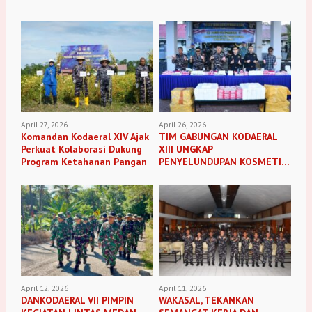
April 27, 2026
April 26, 2026
Komandan Kodaeral XIV Ajak
TIM GABUNGAN KODAERAL
Perkuat Kolaborasi Dukung
XIII UNGKAP
Program Ketahanan Pangan
PENYELUNDUPAN KOSMETIK
ILEGAL
April 12, 2026
April 11, 2026
DANKODAERAL VII PIMPIN
WAKASAL, TEKANKAN