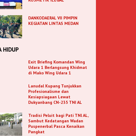
DANKODAERAL VII PIMPIN
KEGIATAN LINTAS MEDAN
A HIDUP
Exit Briefing Komandan Wing
Udara 1 Berlangsung Khidmat
di Mako Wing Udara 1
Lanudal Kupang Tunjukkan
Profesionalisme dan
Kesiapsiagaan Lewat
Dukyanbang CN-235 TNI AL
Tradisi Peluit bagi Pati TNl AL,
Sambut Kedatangan Wadan
Puspenerbal Pasca Kenaikan
Pangkat