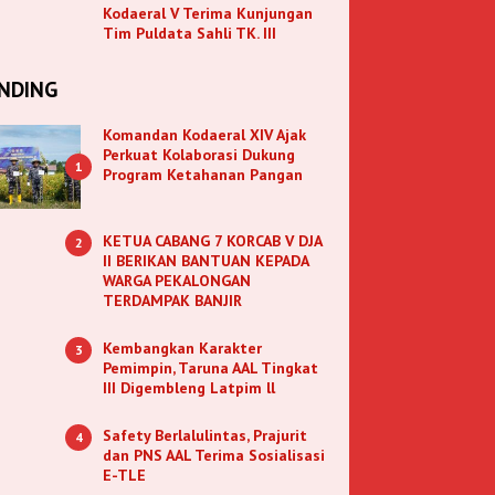
Kodaeral V Terima Kunjungan
Tim Puldata Sahli TK. III
NDING
Komandan Kodaeral XIV Ajak
Perkuat Kolaborasi Dukung
1
Program Ketahanan Pangan
KETUA CABANG 7 KORCAB V DJA
2
II BERIKAN BANTUAN KEPADA
WARGA PEKALONGAN
TERDAMPAK BANJIR
Kembangkan Karakter
3
Pemimpin, Taruna AAL Tingkat
III Digembleng Latpim ll
Safety Berlalulintas, Prajurit
4
dan PNS AAL Terima Sosialisasi
E-TLE