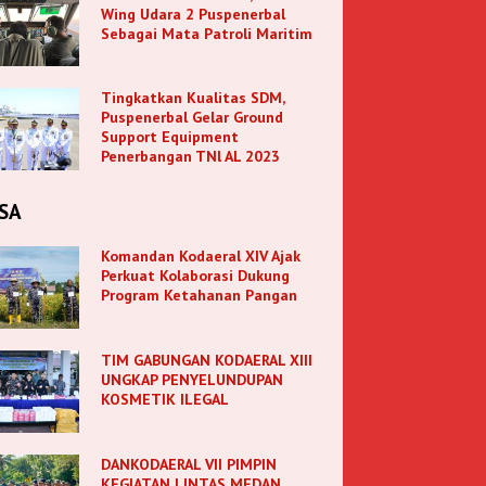
Wing Udara 2 Puspenerbal
Sebagai Mata Patroli Maritim
Tingkatkan Kualitas SDM,
Puspenerbal Gelar Ground
Support Equipment
Penerbangan TNl AL 2023
SA
Komandan Kodaeral XIV Ajak
Perkuat Kolaborasi Dukung
Program Ketahanan Pangan
TIM GABUNGAN KODAERAL XIII
UNGKAP PENYELUNDUPAN
KOSMETIK ILEGAL
DANKODAERAL VII PIMPIN
KEGIATAN LINTAS MEDAN