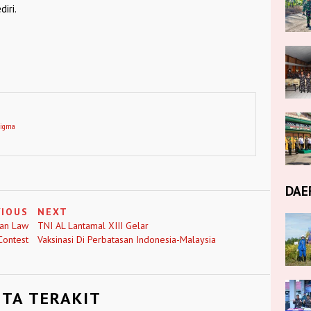
iri.
digma
DAE
VIOUS
NEXT
ian Law
TNI AL Lantamal XIII Gelar
Contest
Vaksinasi Di Perbatasan Indonesia-Malaysia
ITA TERAKIT