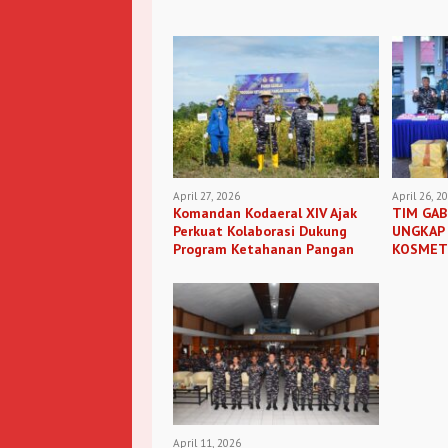
April 27, 2026
April 26, 2
Komandan Kodaeral XIV Ajak
TIM GAB
Perkuat Kolaborasi Dukung
UNGKAP
Program Ketahanan Pangan
KOSMETI
April 11, 2026