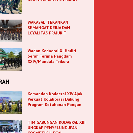
WAKASAL, TEKANKAN
SEMANGAT KERJA DAN
LOYALITAS PRAJURIT
Wadan Kodaeral XI Hadiri
Serah Terima Pangdam
XXIV/Mandala Trikora
RAH
Komandan Kodaeral XIV Ajak
Perkuat Kolaborasi Dukung
Program Ketahanan Pangan
TIM GABUNGAN KODAERAL XIII
UNGKAP PENYELUNDUPAN
KOSMETIK ILEGAL