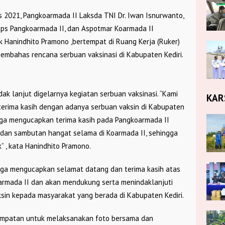
 2021, Pangkoarmada II Laksda TNI Dr. Iwan Isnurwanto,
sops Pangkoarmada II, dan Aspotmar Koarmada II
ak Hanindhito Pramono ,bertempat di Ruang Kerja (Ruker)
membahas rencana serbuan vaksinasi di Kabupaten Kediri.
k lanjut digelarnya kegiatan serbuan vaksinasi. “Kami
KAR
terima kasih dengan adanya serbuan vaksin di Kabupaten
juga mengucapkan terima kasih pada Pangkoarmada II
dan sambutan hangat selama di Koarmada II, sehingga
” , kata Hanindhito Pramono.
uga mengucapkan selamat datang dan terima kasih atas
Koarmada II dan akan mendukung serta menindaklanjuti
sin kepada masyarakat yang berada di Kabupaten Kediri.
sempatan untuk melaksanakan foto bersama dan