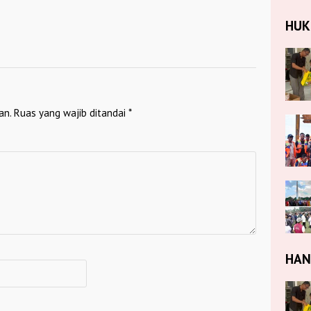
HU
an.
Ruas yang wajib ditandai
*
HA