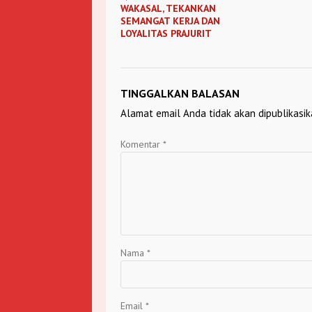
WAKASAL, TEKANKAN
SEMANGAT KERJA DAN
LOYALITAS PRAJURIT
TINGGALKAN BALASAN
Alamat email Anda tidak akan dipublikasik
Komentar
*
Nama
*
Email
*