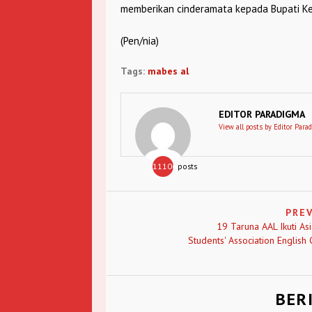
memberikan cinderamata kepada Bupati Ked
(Pen/nia)
Tags:
mabes al
EDITOR PARADIGMA
View all posts by Editor Para
11106
posts
PRE
19 Taruna AAL Ikuti As
Students' Association English 
BER