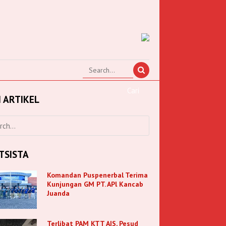
I ARTIKEL
TSISTA
Komandan Puspenerbal Terima
Kunjungan GM PT. APl Kancab
Juanda
Terlibat PAM KTT AIS, Pesud