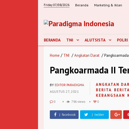
Friday 07/08/2026
Beranda
Marketing & Iklan
BERANDA
TNI
ALUTSISTA
POLRI
/
/
/
Home
TNI
Angkatan Darat
Pangkoarmada I
Pangkoarmada II Ter
ANGKATAN DA
BY
EDITOR PARADIGMA
BERITA
BERIT
AGUSTUS 27, 2021
KEBANGSAAN
0
796 views
0
| facebook
| twitter