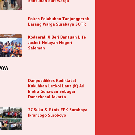
Santunan dari Warga
Polres Pelabuhan Tanjungperak
Larang Warga Surabaya SOTR
Kodaeral IX Beri Bantuan Life
Jacket Nelayan Negeri
Saleman
AYA
Danpusdikkes Kodiklatal
Kukuhkan Letkol Laut (K) Ari
Endra Gunawan Sebagai
Dansekesal Jakarta
27 Suku & Etnis FPK Surabaya
Ikrar Jogo Suroboyo