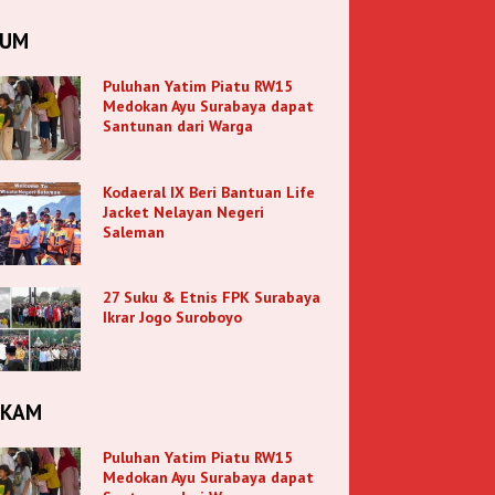
KUM
Puluhan Yatim Piatu RW15
Medokan Ayu Surabaya dapat
Santunan dari Warga
Kodaeral IX Beri Bantuan Life
Jacket Nelayan Negeri
Saleman
27 Suku & Etnis FPK Surabaya
Ikrar Jogo Suroboyo
NKAM
Puluhan Yatim Piatu RW15
Medokan Ayu Surabaya dapat