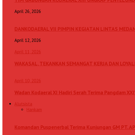
April 26, 2026
DANKODAERAL VII PIMPIN KEGIATAN LINTAS MEDA
April 12, 2026
April 11, 2026
WAKASAL, TEKANKAN SEMANGAT KERJA DAN LOYAL
April 10, 2026
Wadan Kodaeral XI Hadiri Serah Terima Pangdam XX
Alutsista
Hankam
Komandan Puspenerbal Terima Kunjungan GM PT. AP