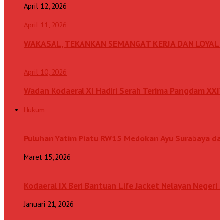
April 12, 2026
April 11, 2026
WAKASAL, TEKANKAN SEMANGAT KERJA DAN LOYAL
April 10, 2026
Wadan Kodaeral XI Hadiri Serah Terima Pangdam XX
Hukum
Puluhan Yatim Piatu RW15 Medokan Ayu Surabaya d
Maret 15, 2026
Kodaeral IX Beri Bantuan Life Jacket Nelayan Neger
Januari 21, 2026