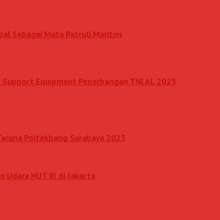
al Sebagai Mata Patroli Maritim
nd Support Equipment Penerbangan TNl AL 2023
 Taruna Poltekbang Surabaya 2023
o Udara HUT RI di Jakarta