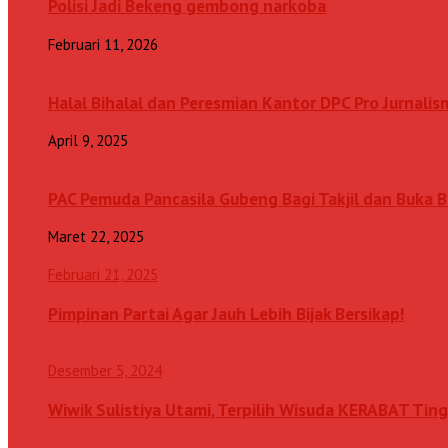
Polisi Jadi Bekeng gembong narkoba
Februari 11, 2026
Halal Bihalal dan Peresmian Kantor DPC Pro Jurnalis
April 9, 2025
PAC Pemuda Pancasila Gubeng Bagi Takjil dan Buka
Maret 22, 2025
Februari 21, 2025
Pimpinan Partai Agar Jauh Lebih Bijak Bersikap!
Desember 5, 2024
Wiwik Sulistiya Utami, Terpilih Wisuda KERABAT Ting