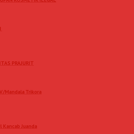
N
ITAS PRAJURIT
IV/Mandala Trikora
l Kancab Juanda