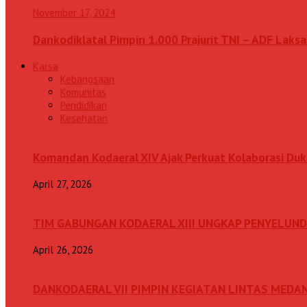
November 17, 2024
Dankodiklatal Pimpin 1.000 Prajurit TNI – ADF Lak
Karsa
Kebangsaan
Komunitas
Pendidikan
Kesehatan
Komandan Kodaeral XIV Ajak Perkuat Kolaborasi D
April 27, 2026
TIM GABUNGAN KODAERAL XIII UNGKAP PENYELUN
April 26, 2026
DANKODAERAL VII PIMPIN KEGIATAN LINTAS MEDA