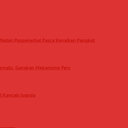
n Wadan Puspenerbal Pasca Kenaikan Pangkat
Jurnalis, Gunakan Mekanisme Pers
l Kancab Juanda
 Bersama