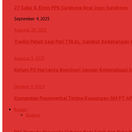
27 Suku & Etnis FPK Surabaya Ikrar Jogo Suroboyo
September 4, 2025
Agustus 28, 2025
Tradisi Peluit bagi Pati TNl AL, Sambut Kedatanga
Agustus 9, 2025
Ketum PJI Hartanto Boechori: Jangan Kriminalisasi 
Oktober 9, 2024
Komandan Puspenerbal Terima Kunjungan GM PT. AP
Ragam
Budaya
PAC Pemuda Pancasila Gubeng Bagi Takjil dan Buka