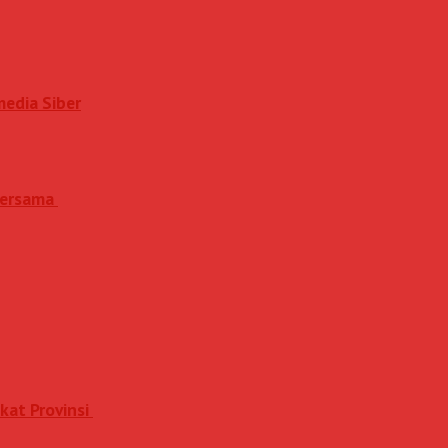
media Siber
 Bersama
kat Provinsi