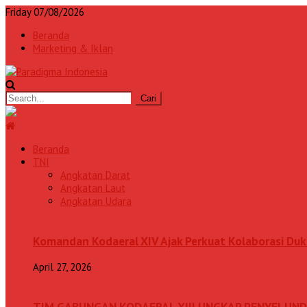
Friday 07/08/2026
Beranda
Marketing & Iklan
Beranda
TNI
Angkatan Darat
Angkatan Laut
Angkatan Udara
Komandan Kodaeral XIV Ajak Perkuat Kolaborasi D
April 27, 2026
TIM GABUNGAN KODAERAL XIII UNGKAP PENYELUN