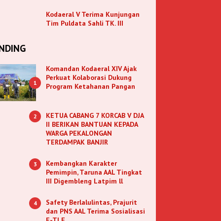
Kodaeral V Terima Kunjungan
Tim Puldata Sahli TK. III
NDING
Komandan Kodaeral XIV Ajak
Perkuat Kolaborasi Dukung
1
Program Ketahanan Pangan
KETUA CABANG 7 KORCAB V DJA
2
II BERIKAN BANTUAN KEPADA
WARGA PEKALONGAN
TERDAMPAK BANJIR
Kembangkan Karakter
3
Pemimpin, Taruna AAL Tingkat
III Digembleng Latpim ll
Safety Berlalulintas, Prajurit
4
dan PNS AAL Terima Sosialisasi
E-TLE