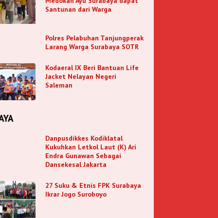
Medokan Ayu Surabaya dapat
Santunan dari Warga
Polres Pelabuhan Tanjungperak
Larang Warga Surabaya SOTR
Kodaeral IX Beri Bantuan Life
Jacket Nelayan Negeri
Saleman
AYA
Danpusdikkes Kodiklatal
Kukuhkan Letkol Laut (K) Ari
Endra Gunawan Sebagai
Dansekesal Jakarta
27 Suku & Etnis FPK Surabaya
Ikrar Jogo Suroboyo