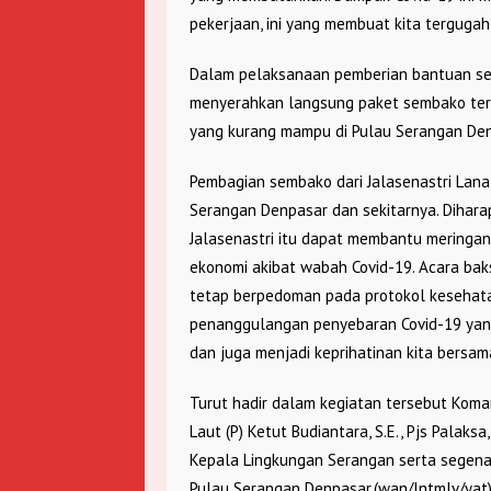
pekerjaan, ini yang membuat kita tergugah,
Dalam pelaksanaan pemberian bantuan sem
menyerahkan langsung paket sembako ter
yang kurang mampu di Pulau Serangan Den
Pembagian sembako dari Jalasenastri Lana
Serangan Denpasar dan sekitarnya. Diharap
Jalasenastri itu dapat membantu mering
ekonomi akibat wabah Covid-19. Acara bak
tetap berpedoman pada protokol kesehatan 
penanggulangan penyebaran Covid-19 yang
dan juga menjadi keprihatinan kita bersam
Turut hadir dalam kegiatan tersebut Kom
Laut (P) Ketut Budiantara, S.E., Pjs Palaks
Kepala Lingkungan Serangan serta segen
Pulau Serangan Denpasar.(wan/lntmlv/yat