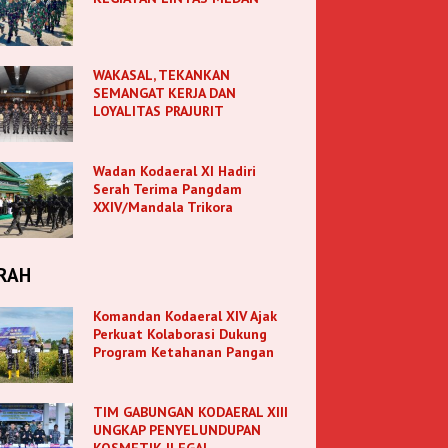
WAKASAL, TEKANKAN
SEMANGAT KERJA DAN
LOYALITAS PRAJURIT
Wadan Kodaeral XI Hadiri
Serah Terima Pangdam
XXIV/Mandala Trikora
RAH
Komandan Kodaeral XIV Ajak
Perkuat Kolaborasi Dukung
Program Ketahanan Pangan
TIM GABUNGAN KODAERAL XIII
UNGKAP PENYELUNDUPAN
KOSMETIK ILEGAL