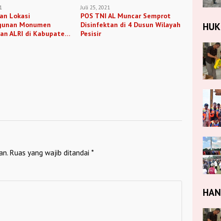
1
Juli 25, 2021
an Lokasi
POS TNI AL Muncar Semprot
HU
gunan Monumen
Disinfektan di 4 Dusun Wilayah
an ALRI di Kabupaten
Pesisir
g
an.
Ruas yang wajib ditandai
*
HA