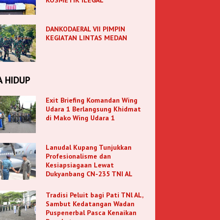
DANKODAERAL VII PIMPIN
KEGIATAN LINTAS MEDAN
A HIDUP
Exit Briefing Komandan Wing
Udara 1 Berlangsung Khidmat
di Mako Wing Udara 1
Lanudal Kupang Tunjukkan
Profesionalisme dan
Kesiapsiagaan Lewat
Dukyanbang CN-235 TNI AL
Tradisi Peluit bagi Pati TNl AL,
Sambut Kedatangan Wadan
Puspenerbal Pasca Kenaikan