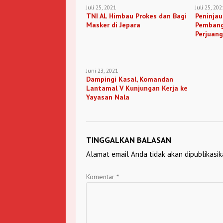
Juli 25, 2021
Juli 25, 202
TNI AL Himbau Prokes dan Bagi
Peninjau
Masker di Jepara
Pemban
Perjuang
Pemalan
Juni 23, 2021
Dampingi Kasal, Komandan
Lantamal V Kunjungan Kerja ke
Yayasan Nala
TINGGALKAN BALASAN
Alamat email Anda tidak akan dipublikasik
Komentar
*