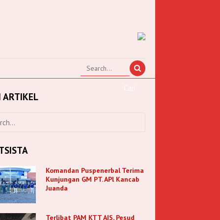
I ARTIKEL
TSISTA
Komandan Puspenerbal Terima
Kunjungan GM PT. APl Kancab
Juanda
Terlibat PAM KTT AIS, Pesud