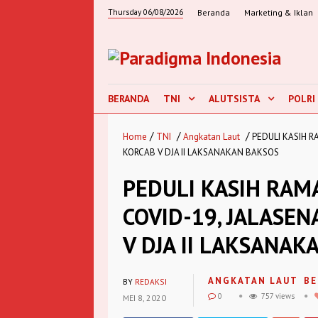
Thursday 06/08/2026
Beranda
Marketing & Iklan
BERANDA
TNI
ALUTSISTA
POLRI
/
/
/
Home
TNI
Angkatan Laut
PEDULI KASIH 
KORCAB V DJA II LAKSANAKAN BAKSOS
PEDULI KASIH RAM
COVID-19, JALASE
V DJA II LAKSANAK
ANGKATAN LAUT
BE
BY
REDAKSI
0
757 views
MEI 8, 2020