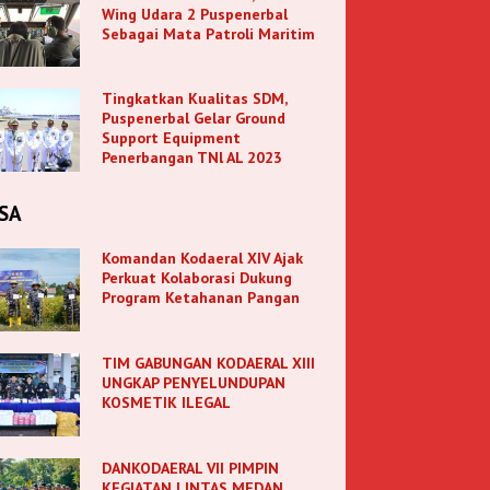
Wing Udara 2 Puspenerbal
Sebagai Mata Patroli Maritim
Tingkatkan Kualitas SDM,
Puspenerbal Gelar Ground
Support Equipment
Penerbangan TNl AL 2023
SA
Komandan Kodaeral XIV Ajak
Perkuat Kolaborasi Dukung
Program Ketahanan Pangan
TIM GABUNGAN KODAERAL XIII
UNGKAP PENYELUNDUPAN
KOSMETIK ILEGAL
DANKODAERAL VII PIMPIN
KEGIATAN LINTAS MEDAN