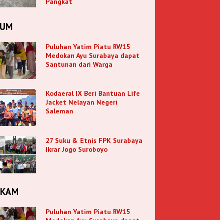
Pangkat
KUM
Puluhan Yatim Piatu RW15
Medokan Ayu Surabaya dapat
Santunan dari Warga
Kodaeral IX Beri Bantuan Life
Jacket Nelayan Negeri
Saleman
27 Suku & Etnis FPK Surabaya
Ikrar Jogo Suroboyo
NKAM
Puluhan Yatim Piatu RW15