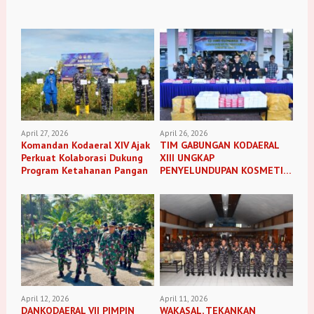
April 27, 2026
April 26, 2026
Komandan Kodaeral XIV Ajak
TIM GABUNGAN KODAERAL
Perkuat Kolaborasi Dukung
XIII UNGKAP
Program Ketahanan Pangan
PENYELUNDUPAN KOSMETIK
ILEGAL
April 12, 2026
April 11, 2026
DANKODAERAL VII PIMPIN
WAKASAL, TEKANKAN