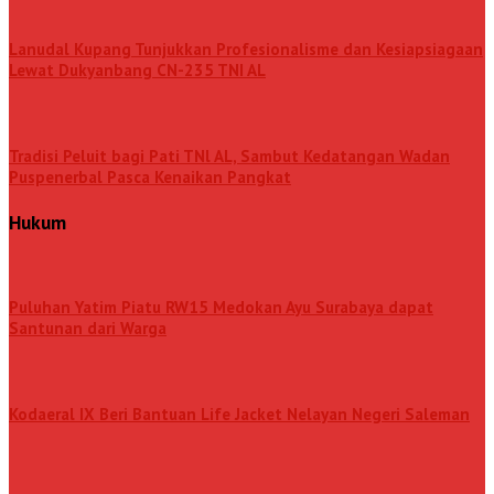
Lanudal Kupang Tunjukkan Profesionalisme dan Kesiapsiagaan
Lewat Dukyanbang CN-235 TNI AL
Tradisi Peluit bagi Pati TNl AL, Sambut Kedatangan Wadan
Puspenerbal Pasca Kenaikan Pangkat
Hukum
Puluhan Yatim Piatu RW15 Medokan Ayu Surabaya dapat
Santunan dari Warga
Kodaeral IX Beri Bantuan Life Jacket Nelayan Negeri Saleman