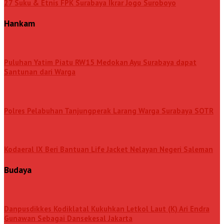
27 Suku & Etnis FPK Surabaya Ikrar Jogo Suroboyo
Hankam
Puluhan Yatim Piatu RW15 Medokan Ayu Surabaya dapat
Santunan dari Warga
Polres Pelabuhan Tanjungperak Larang Warga Surabaya SOTR
Kodaeral IX Beri Bantuan Life Jacket Nelayan Negeri Saleman
Budaya
Danpusdikkes Kodiklatal Kukuhkan Letkol Laut (K) Ari Endra
Gunawan Sebagai Dansekesal Jakarta