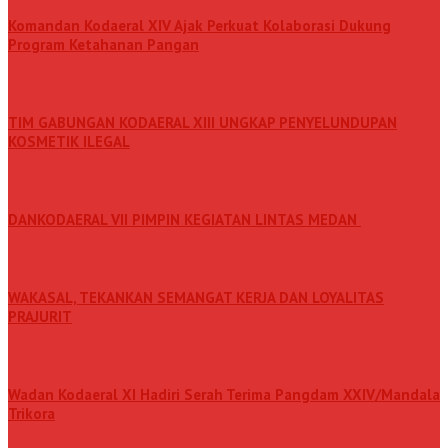
Komandan Kodaeral XIV Ajak Perkuat Kolaborasi Dukung
Program Ketahanan Pangan
TIM GABUNGAN KODAERAL XIII UNGKAP PENYELUNDUPAN
KOSMETIK ILEGAL
DANKODAERAL VII PIMPIN KEGIATAN LINTAS MEDAN
WAKASAL, TEKANKAN SEMANGAT KERJA DAN LOYALITAS
PRAJURIT
Wadan Kodaeral XI Hadiri Serah Terima Pangdam XXIV/Mandala
Trikora