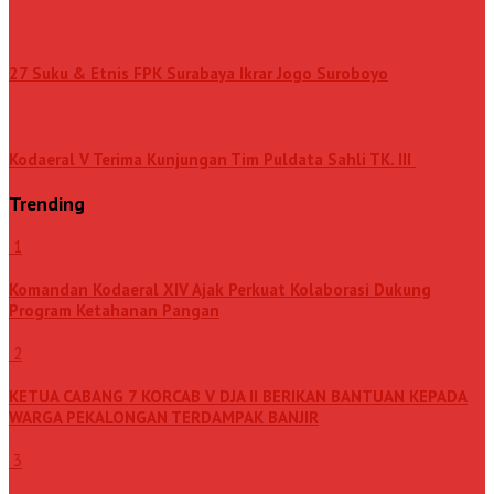
27 Suku & Etnis FPK Surabaya Ikrar Jogo Suroboyo
Kodaeral V Terima Kunjungan Tim Puldata Sahli TK. III
Trending
1
Komandan Kodaeral XIV Ajak Perkuat Kolaborasi Dukung
Program Ketahanan Pangan
2
KETUA CABANG 7 KORCAB V DJA II BERIKAN BANTUAN KEPADA
WARGA PEKALONGAN TERDAMPAK BANJIR
3