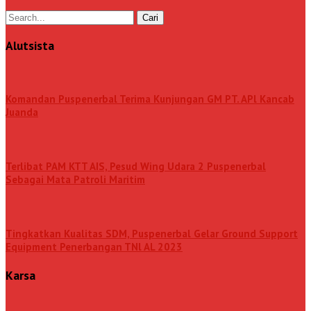
Alutsista
Komandan Puspenerbal Terima Kunjungan GM PT. APl Kancab
Juanda
Terlibat PAM KTT AIS, Pesud Wing Udara 2 Puspenerbal
Sebagai Mata Patroli Maritim
Tingkatkan Kualitas SDM, Puspenerbal Gelar Ground Support
Equipment Penerbangan TNl AL 2023
Karsa