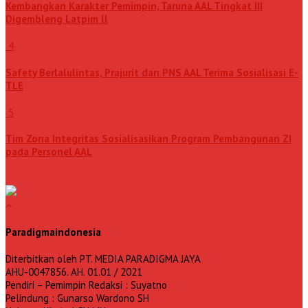
Kembangkan Karakter Pemimpin, Taruna AAL Tingkat III
Digembleng Latpim ll
4
Safety Berlalulintas, Prajurit dan PNS AAL Terima Sosialisasi E-
TLE
5
Tim Zona Integritas Sosialisasikan Program Pembangunan ZI
pada Personel AAL
Paradigmaindonesia
Diterbitkan oleh PT. MEDIA PARADIGMA JAYA
AHU-0047856. AH. 01.01 / 2021
Pendiri – Pemimpin Redaksi : Suyatno
Pelindung : Gunarso Wardono SH