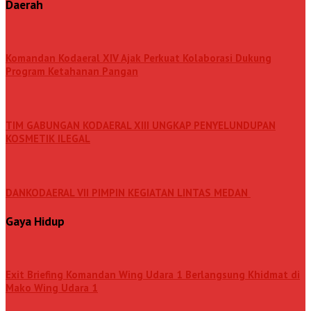
Daerah
Komandan Kodaeral XIV Ajak Perkuat Kolaborasi Dukung
Program Ketahanan Pangan
TIM GABUNGAN KODAERAL XIII UNGKAP PENYELUNDUPAN
KOSMETIK ILEGAL
DANKODAERAL VII PIMPIN KEGIATAN LINTAS MEDAN
Gaya Hidup
Exit Briefing Komandan Wing Udara 1 Berlangsung Khidmat di
Mako Wing Udara 1