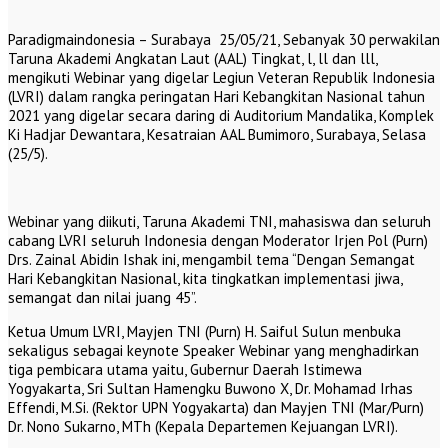
Paradigmaindonesia – Surabaya 25/05/21, Sebanyak 30 perwakilan
Taruna Akademi Angkatan Laut (AAL) Tingkat, l, ll dan lll,
mengikuti Webinar yang digelar Legiun Veteran Republik Indonesia
(LVRI) dalam rangka peringatan Hari Kebangkitan Nasional tahun
2021 yang digelar secara daring di Auditorium Mandalika, Komplek
Ki Hadjar Dewantara, Kesatraian AAL Bumimoro, Surabaya, Selasa
(25/5).
Webinar yang diikuti, Taruna Akademi TNI, mahasiswa dan seluruh
cabang LVRI seluruh Indonesia dengan Moderator Irjen Pol (Purn)
Drs. Zainal Abidin Ishak ini, mengambil tema “Dengan Semangat
Hari Kebangkitan Nasional, kita tingkatkan implementasi jiwa,
semangat dan nilai juang 45”.
Ketua Umum LVRI, Mayjen TNI (Purn) H. Saiful Sulun menbuka
sekaligus sebagai keynote Speaker Webinar yang menghadirkan
tiga pembicara utama yaitu, Gubernur Daerah Istimewa
Yogyakarta, Sri Sultan Hamengku Buwono X, Dr. Mohamad Irhas
Effendi, M.Si. (Rektor UPN Yogyakarta) dan Mayjen TNI (Mar/Purn)
Dr. Nono Sukarno, MTh (Kepala Departemen Kejuangan LVRI).