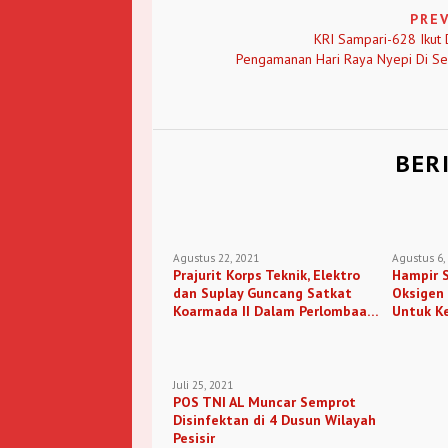
PRE
KRI Sampari-628 Ikut
Pengamanan Hari Raya Nyepi Di Sel
BER
Agustus 22, 2021
Agustus 6,
Prajurit Korps Teknik, Elektro
Hampir S
dan Suplay Guncang Satkat
Oksigen 
Koarmada II Dalam Perlombaan
Untuk K
Latmi
Masyara
Juli 25, 2021
POS TNI AL Muncar Semprot
Disinfektan di 4 Dusun Wilayah
Pesisir