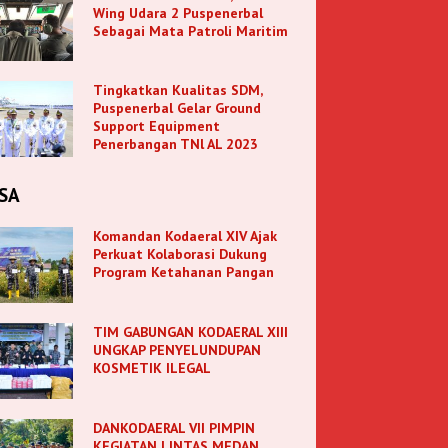
Wing Udara 2 Puspenerbal
Sebagai Mata Patroli Maritim
Tingkatkan Kualitas SDM,
Puspenerbal Gelar Ground
Support Equipment
Penerbangan TNl AL 2023
SA
Komandan Kodaeral XIV Ajak
Perkuat Kolaborasi Dukung
Program Ketahanan Pangan
TIM GABUNGAN KODAERAL XIII
UNGKAP PENYELUNDUPAN
KOSMETIK ILEGAL
DANKODAERAL VII PIMPIN
KEGIATAN LINTAS MEDAN