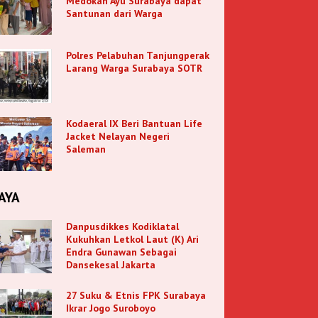
Medokan Ayu Surabaya dapat
Santunan dari Warga
Polres Pelabuhan Tanjungperak
Larang Warga Surabaya SOTR
Kodaeral IX Beri Bantuan Life
Jacket Nelayan Negeri
Saleman
AYA
Danpusdikkes Kodiklatal
Kukuhkan Letkol Laut (K) Ari
Endra Gunawan Sebagai
Dansekesal Jakarta
27 Suku & Etnis FPK Surabaya
Ikrar Jogo Suroboyo