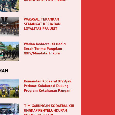
WAKASAL, TEKANKAN
SEMANGAT KERJA DAN
LOYALITAS PRAJURIT
Wadan Kodaeral XI Hadiri
Serah Terima Pangdam
XXIV/Mandala Trikora
RAH
Komandan Kodaeral XIV Ajak
Perkuat Kolaborasi Dukung
Program Ketahanan Pangan
TIM GABUNGAN KODAERAL XIII
UNGKAP PENYELUNDUPAN
KOSMETIK ILEGAL