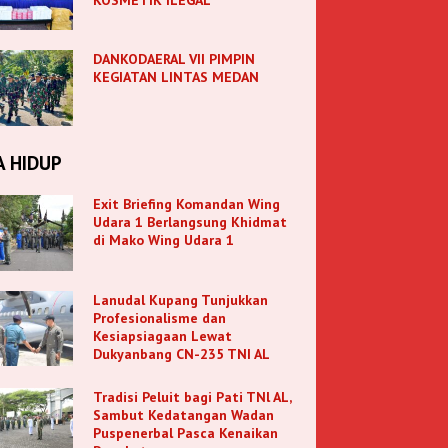
DANKODAERAL VII PIMPIN
KEGIATAN LINTAS MEDAN
A HIDUP
Exit Briefing Komandan Wing
Udara 1 Berlangsung Khidmat
di Mako Wing Udara 1
Lanudal Kupang Tunjukkan
Profesionalisme dan
Kesiapsiagaan Lewat
Dukyanbang CN-235 TNI AL
Tradisi Peluit bagi Pati TNl AL,
Sambut Kedatangan Wadan
Puspenerbal Pasca Kenaikan