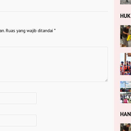
HU
an.
Ruas yang wajib ditandai
*
HA