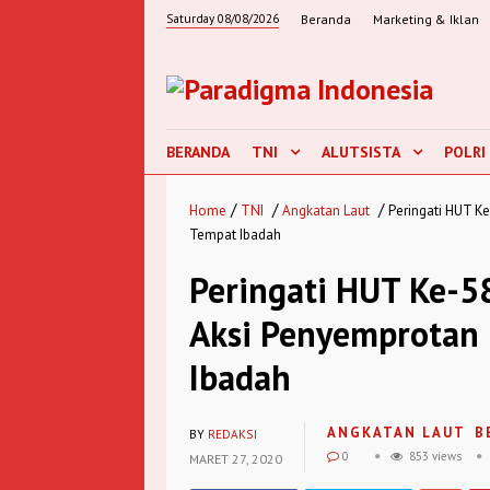
Saturday 08/08/2026
Beranda
Marketing & Iklan
BERANDA
TNI
ALUTSISTA
POLRI
/
/
/
Home
TNI
Angkatan Laut
Peringati HUT K
Tempat Ibadah
Peringati HUT Ke-5
Aksi Penyemprotan 
Ibadah
ANGKATAN LAUT
B
BY
REDAKSI
0
853 views
MARET 27, 2020