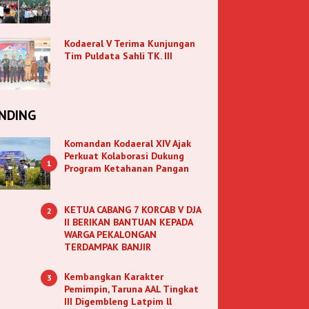
Kodaeral V Terima Kunjungan
Tim Puldata Sahli TK. III
NDING
Komandan Kodaeral XIV Ajak
Perkuat Kolaborasi Dukung
1
Program Ketahanan Pangan
KETUA CABANG 7 KORCAB V DJA
2
II BERIKAN BANTUAN KEPADA
WARGA PEKALONGAN
TERDAMPAK BANJIR
Kembangkan Karakter
3
Pemimpin, Taruna AAL Tingkat
III Digembleng Latpim ll