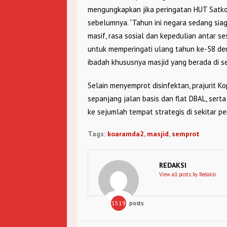
mengungkapkan jika peringatan HUT Satko
sebelumnya. “Tahun ini negara sedang si
masif, rasa sosial dan kepedulian antar 
untuk memperingati ulang tahun ke-58 d
ibadah khususnya masjid yang berada di sek
Selain menyemprot disinfektan, prajurit 
sepanjang jalan basis dan flat DBAL, ser
ke sejumlah tempat strategis di sekitar 
Tags:
koaramda2
,
masjid
,
semprot
REDAKSI
View all posts by Redaksi
1519
posts