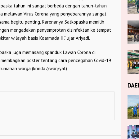
paska tahun ini sangat berbeda dengan tahun-tahun
aga melawan Virus Corona yang penyebarannya sangat
sesama begitu penting. Karenanya Satkopaska memilih
engan mengadakan penyemprotan disinfektan ke tempat
itar wilayah basis Koarmada II,“ ujar Ariyadi.
Kopaska juga memasang spanduk Lawan Corona di
ta membagikan poster tentang cara pencegahan Covid-19
perumahan warga (krmda2/wan/yat)
DAE