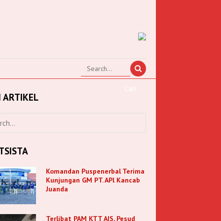
I ARTIKEL
TSISTA
Komandan Puspenerbal Terima
Kunjungan GM PT. APl Kancab
Juanda
Terlibat PAM KTT AIS, Pesud