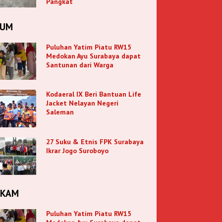
Pangkat
KUM
Puluhan Yatim Piatu RW15
Medokan Ayu Surabaya dapat
Santunan dari Warga
Kodaeral IX Beri Bantuan Life
Jacket Nelayan Negeri
Saleman
27 Suku & Etnis FPK Surabaya
Ikrar Jogo Suroboyo
NKAM
Puluhan Yatim Piatu RW15