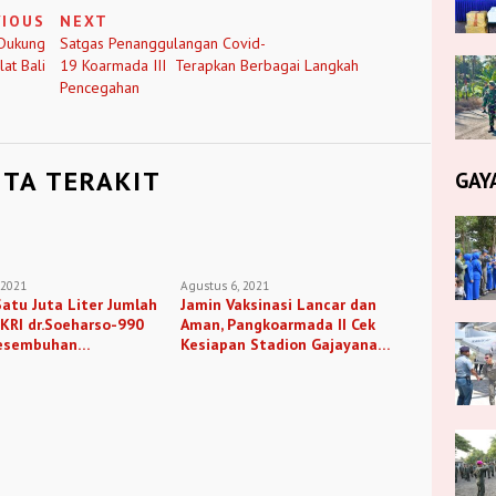
VIOUS
NEXT
 Dukung
Satgas Penanggulangan Covid-
at Bali
19 Koarmada III Terapkan Berbagai Langkah
Pencegahan
ITA TERAKIT
GAY
 2021
Agustus 6, 2021
atu Juta Liter Jumlah
Jamin Vaksinasi Lancar dan
KRI dr.Soeharso-990
Aman, Pangkoarmada II Cek
esembuhan
Kesiapan Stadion Gajayana
kat Semarang
Bersama Walikota Malang