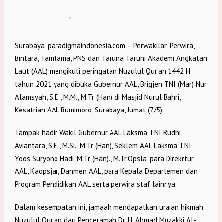
Surabaya, paradigmaindonesia.com – Perwakilan Perwira,
Bintara, Tamtama, PNS dan Taruna Taruni Akademi Angkatan
Laut (AAL) mengikuti peringatan Nuzulul Qur’an 1442 H
tahun 2021 yang dibuka Gubernur AAL, Brigjen TNI (Mar) Nur
Alamsyah, S.E., M.M., M.Tr (Han) di Masjid Nurul Bahri,
Kesatrian AAL Bumimoro, Surabaya, Jumat (7/5).
Tampak hadir Wakil Gubernur AAL Laksma TNI Rudhi
Aviantara, S.E., M.Si., M.Tr (Han), Seklem AAL Laksma TNI
Yoos Suryono Hadi, M.Tr (Han)., M.Tr.Opsla, para Direkrtur
AAL, Kaopsjar, Danmen AAL, para Kepala Departemen dan
Program Pendidikan AAL serta perwira staf lainnya.
Dalam kesempatan ini, jamaah mendapatkan uraian hikmah
Nuzulul Qur’an dari Penceramah Dr. H. Ahmad Muzakki Al-