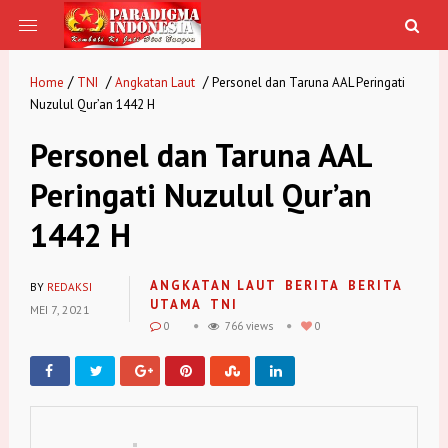
/
/
/
Home
TNI
Angkatan Laut
Personel dan Taruna AAL Peringati
Nuzulul Qur’an 1442 H
Personel dan Taruna AAL
Peringati Nuzulul Qur’an
1442 H
ANGKATAN LAUT
BERITA
BERITA
BY
REDAKSI
UTAMA
TNI
MEI 7, 2021
0
766 views
0