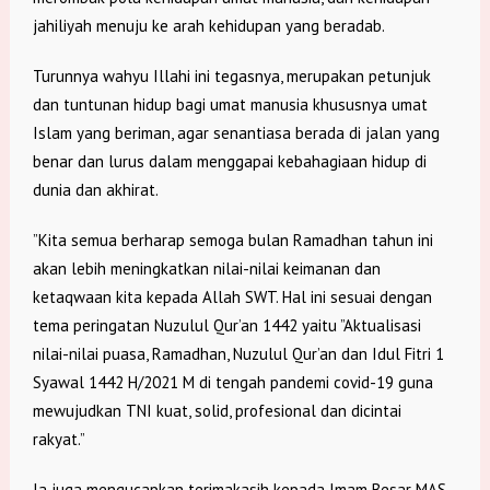
jahiliyah menuju ke arah kehidupan yang beradab.
Turunnya wahyu Illahi ini tegasnya, merupakan petunjuk
dan tuntunan hidup bagi umat manusia khususnya umat
Islam yang beriman, agar senantiasa berada di jalan yang
benar dan lurus dalam menggapai kebahagiaan hidup di
dunia dan akhirat.
”Kita semua berharap semoga bulan Ramadhan tahun ini
akan lebih meningkatkan nilai-nilai keimanan dan
ketaqwaan kita kepada Allah SWT. Hal ini sesuai dengan
tema peringatan Nuzulul Qur’an 1442 yaitu ”Aktualisasi
nilai-nilai puasa, Ramadhan, Nuzulul Qur’an dan Idul Fitri 1
Syawal 1442 H/2021 M di tengah pandemi covid-19 guna
mewujudkan TNI kuat, solid, profesional dan dicintai
rakyat.”
Ia juga mengucapkan terimakasih kepada Imam Besar MAS,