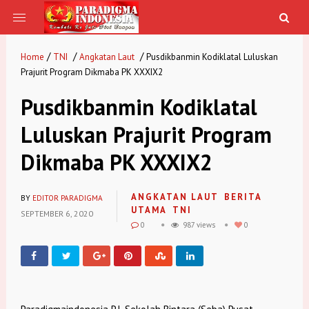
/
/
/
Home
TNI
Angkatan Laut
Pusdikbanmin Kodiklatal Luluskan
Prajurit Program Dikmaba PK XXXIX2
Pusdikbanmin Kodiklatal
Luluskan Prajurit Program
Dikmaba PK XXXIX2
ANGKATAN LAUT
BERITA
BY
EDITOR PARADIGMA
UTAMA
TNI
SEPTEMBER 6, 2020
0
987 views
0