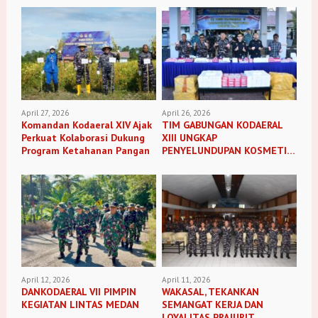
April 27, 2026
April 26, 2026
Komandan Kodaeral XIV Ajak
TIM GABUNGAN KODAERAL
Perkuat Kolaborasi Dukung
XIII UNGKAP
Program Ketahanan Pangan
PENYELUNDUPAN KOSMETIK
ILEGAL
April 12, 2026
April 11, 2026
DANKODAERAL VII PIMPIN
WAKASAL, TEKANKAN
KEGIATAN LINTAS MEDAN
SEMANGAT KERJA DAN
LOYALITAS PRAJURIT