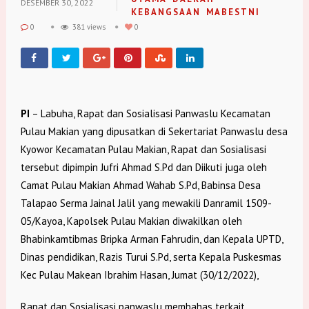
DESEMBER 30, 2022
KEBANGSAAN
MABESTNI
0
381 views
0
PI
– Labuha, Rapat dan Sosialisasi Panwaslu Kecamatan
Pulau Makian yang dipusatkan di Sekertariat Panwaslu desa
Kyowor Kecamatan Pulau Makian, Rapat dan Sosialisasi
tersebut dipimpin Jufri Ahmad S.Pd dan Diikuti juga oleh
Camat Pulau Makian Ahmad Wahab S.Pd, Babinsa Desa
Talapao Serma Jainal Jalil yang mewakili Danramil 1509-
05/Kayoa, Kapolsek Pulau Makian diwakilkan oleh
Bhabinkamtibmas Bripka Arman Fahrudin, dan Kepala UPTD,
Dinas pendidikan, Razis Turui S.Pd, serta Kepala Puskesmas
Kec Pulau Makean Ibrahim Hasan, Jumat (30/12/2022),
Rapat dan Sosialisasi panwaslu membahas terkait