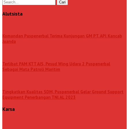
Alutsista
Komandan Puspenerbal Terima Kunjungan GM PT. APl Kancab
Juanda
Terlibat PAM KTT AIS, Pesud Wing Udara 2 Puspenerbal
Sebagai Mata Patroli Maritim
Tingkatkan Kualitas SDM, Puspenerbal Gelar Ground Support
Equipment Penerbangan TNl AL 2023
Karsa