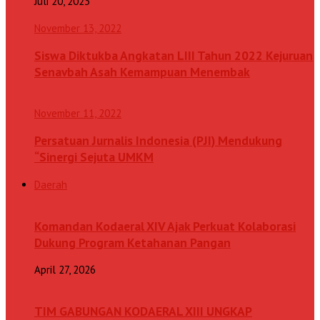
Juli 20, 2023
November 13, 2022
Siswa Diktukba Angkatan LIII Tahun 2022 Kejuruan
Senavbah Asah Kemampuan Menembak
November 11, 2022
Persatuan Jurnalis Indonesia (PJI) Mendukung
“Sinergi Sejuta UMKM
Daerah
Komandan Kodaeral XIV Ajak Perkuat Kolaborasi
Dukung Program Ketahanan Pangan
April 27, 2026
TIM GABUNGAN KODAERAL XIII UNGKAP