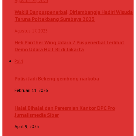
Agustus 26, 2023
Wakili Danpuspenerbal, Dirlambangja Hadiri Wisuda
Taruna Poltekbang Surabaya 2023
Agustus 17, 2023
Heli Panther Wing Udara 2 Puspenerbal Terlibat
Demo Udara HUT RI di Jakarta
Polri
Polisi Jadi Bekeng gembong narkoba
Februari 11, 2026
Halal Bihalal dan Peresmian Kantor DPC Pro
Jurnalismedia Siber
April 9, 2025