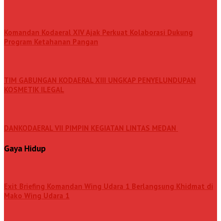
Komandan Kodaeral XIV Ajak Perkuat Kolaborasi Dukung
Program Ketahanan Pangan
TIM GABUNGAN KODAERAL XIII UNGKAP PENYELUNDUPAN
KOSMETIK ILEGAL
DANKODAERAL VII PIMPIN KEGIATAN LINTAS MEDAN
Gaya Hidup
Exit Briefing Komandan Wing Udara 1 Berlangsung Khidmat di
Mako Wing Udara 1