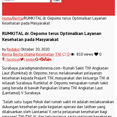
Home
/
Berita
/
RUMKITAL dr. Oepomo terus Optimalkan Layanan
Kesehatan pada Masyarakat
RUMKITAL dr. Oepomo terus Optimalkan Layanan
Kesehatan pada Masyarakat
by
Redaksi
Oktober 20, 2020
Berita
Berita Utama
Kesehatan
TNI
0
810 views
0
| facebook
| twitter
Surabaya, paradigmaindonesia.com–Rumah Sakit TNI Angkatan
Laut (Rumkital) dr. Oepomo, terus melaksanakan pelayanan
kesehatan kepada Prajurit TNI, masyarakat dan keluarga TNI di
wilayah Surabaya. Rumkital dr. Oepomo merupakan rumah sakit
yang berada di bawah Pangkalan Utama TNI Angkatan Laut
(Lantamal) V Surabaya.
“Salah satu tugas Pokok dari rumah sakit ini adalah melaksanakan
dukungan kesehatan pada kegiatan operasi dan latihan yang
dilaksankan oleh Lantamal V, serta pelayanan kesehatan bagi
personel TNI/TNI AL dan keluarganya, serta melayani kesehatan