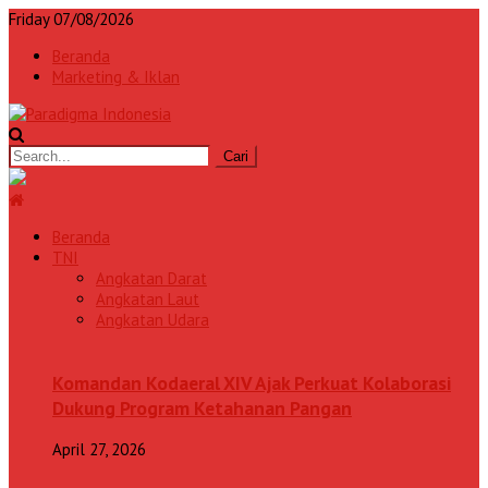
Friday 07/08/2026
Beranda
Marketing & Iklan
Beranda
TNI
Angkatan Darat
Angkatan Laut
Angkatan Udara
Komandan Kodaeral XIV Ajak Perkuat Kolaborasi
Dukung Program Ketahanan Pangan
April 27, 2026