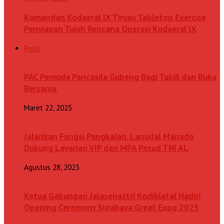
Komandan Kodaeral lX Tinjau Tabletop Exercise
Penyiapan Tujuh Rencana Operasi Kodaeral lX
Profil
PAC Pemuda Pancasila Gubeng Bagi Takjil dan Buka
Bersama
Maret 22, 2025
Jalankan Fungsi Pangkalan, Lanudal Manado
Dukung Layanan VIP dan MPA Pesud TNI AL
Agustus 28, 2023
Ketua Gabungan Jalasenastri Kodiklatal Hadiri
Opening Ceremony Surabaya Great Expo 2023