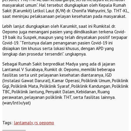
masyarakat umum”. Hal tersebut diungkapkan oleh Kepala Rumah
Sakit (Karumkit) Letkol Laut (K/W) dr. Chonifa Wahyurini, Sp. THT-KL,
saat meninjau pelaksanaan pelayan kesehatan pada masyarakat.
Lebih lanjut diungkapkan oleh Karumkit, saat ini Rumkital dr.
Oepomo juga menangani pasien yang diindikasikan terkena Covid-
19 baik itu Suspek, maupun yang telah dinyatakan positif terpapar
Covid-19. “Tentunya dalam penanganan pasien Covid-19 ini
disiapkan tim khusus serta lokasi khusus, dengan APD yang
lengkap dan prosedur tersendiri”. ungkapnya.
Sebagai Rumah Sakit berpredikat Madya yang ada di jajaran
Lantamal V Surabaya, Rumkit dr. Oepomo, memiliki beberapa
fasilitas serta unit pelayanan kesehatan diantaranya, IGD
(Instalasi Gawat Darurat), Kamar Operasi, Poliklinik Umum, Poliklinik
Gigi, Poliklinik Mata, Poliklinik Syaraf, Poliklinik Kandungan, Poliklinik
TBC, Poliklinik Jantung, Penyakit Dalam, Kebidanan, Ruang
perawatan, pelayanan poliklinik THT, serta fasilitas lainnya.
(wan/lntlv/yat)
Tags:
lantamalv
,
rs oepomo