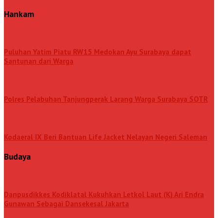
Hankam
Puluhan Yatim Piatu RW15 Medokan Ayu Surabaya dapat
Santunan dari Warga
Polres Pelabuhan Tanjungperak Larang Warga Surabaya SOTR
Kodaeral IX Beri Bantuan Life Jacket Nelayan Negeri Saleman
Budaya
Danpusdikkes Kodiklatal Kukuhkan Letkol Laut (K) Ari Endra
Gunawan Sebagai Dansekesal Jakarta