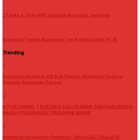
27 Suku & Etnis FPK Surabaya Ikrar Jogo Suroboyo
Kodaeral V Terima Kunjungan Tim Puldata Sahli TK. III
Trending
1
Komandan Kodaeral XIV Ajak Perkuat Kolaborasi Dukung
Program Ketahanan Pangan
2
KETUA CABANG 7 KORCAB V DJA II BERIKAN BANTUAN KEPADA
WARGA PEKALONGAN TERDAMPAK BANJIR
3
Kembangkan Karakter Pemimpin, Taruna AAL Tingkat III