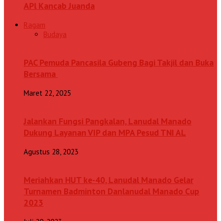
APl Kancab Juanda
Ragam
Budaya
PAC Pemuda Pancasila Gubeng Bagi Takjil dan Buka
Bersama
Maret 22, 2025
Jalankan Fungsi Pangkalan, Lanudal Manado
Dukung Layanan VIP dan MPA Pesud TNI AL
Agustus 28, 2023
Meriahkan HUT ke-40, Lanudal Manado Gelar
Turnamen Badminton Danlanudal Manado Cup
2023