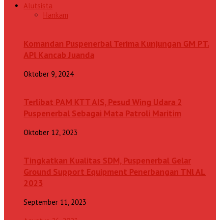
Alutsista
Hankam
Komandan Puspenerbal Terima Kunjungan GM PT.
APl Kancab Juanda
Oktober 9, 2024
Terlibat PAM KTT AIS, Pesud Wing Udara 2
Puspenerbal Sebagai Mata Patroli Maritim
Oktober 12, 2023
Tingkatkan Kualitas SDM, Puspenerbal Gelar
Ground Support Equipment Penerbangan TNl AL
2023
September 11, 2023