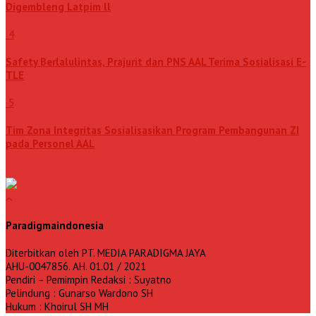
Digembleng Latpim ll
4
Safety Berlalulintas, Prajurit dan PNS AAL Terima Sosialisasi E-
TLE
5
Tim Zona Integritas Sosialisasikan Program Pembangunan ZI
pada Personel AAL
Paradigmaindonesia
Diterbitkan oleh PT. MEDIA PARADIGMA JAYA
AHU-0047856. AH. 01.01 / 2021
Pendiri – Pemimpin Redaksi : Suyatno
Pelindung : Gunarso Wardono SH
Hukum : Khoirul SH MH