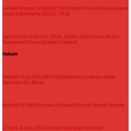
Lanudal Kupang Tunjukkan Profesionalisme dan Kesiapsiagaan
Lewat Dukyanbang CN-235 TNI AL
Tradisi Peluit bagi Pati TNl AL, Sambut Kedatangan Wadan
Puspenerbal Pasca Kenaikan Pangkat
Hukum
Puluhan Yatim Piatu RW15 Medokan Ayu Surabaya dapat
Santunan dari Warga
Kodaeral IX Beri Bantuan Life Jacket Nelayan Negeri Saleman
27 Suku & Etnis FPK Surabaya Ikrar Jogo Suroboyo