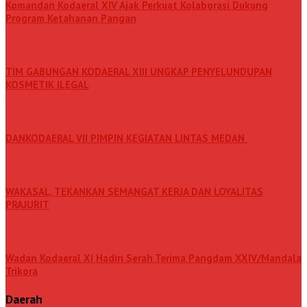
Komandan Kodaeral XIV Ajak Perkuat Kolaborasi Dukung
Program Ketahanan Pangan
TIM GABUNGAN KODAERAL XIII UNGKAP PENYELUNDUPAN
KOSMETIK ILEGAL
DANKODAERAL VII PIMPIN KEGIATAN LINTAS MEDAN
WAKASAL, TEKANKAN SEMANGAT KERJA DAN LOYALITAS
PRAJURIT
Wadan Kodaeral XI Hadiri Serah Terima Pangdam XXIV/Mandala
Trikora
Daerah