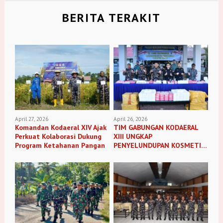
BERITA TERAKIT
April 27, 2026
April 26, 2026
Komandan Kodaeral XIV Ajak
TIM GABUNGAN KODAERAL
Perkuat Kolaborasi Dukung
XIII UNGKAP
Program Ketahanan Pangan
PENYELUNDUPAN KOSMETIK
ILEGAL