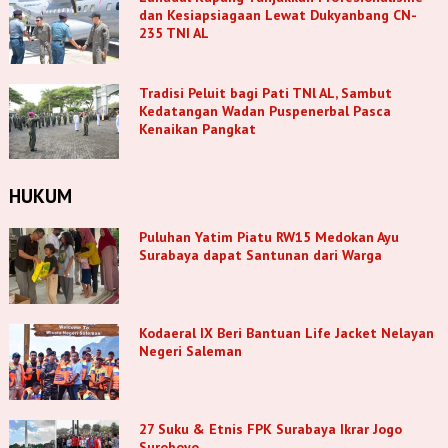
dan Kesiapsiagaan Lewat Dukyanbang CN-
235 TNI AL
Tradisi Peluit bagi Pati TNl AL, Sambut
Kedatangan Wadan Puspenerbal Pasca
Kenaikan Pangkat
HUKUM
Puluhan Yatim Piatu RW15 Medokan Ayu
Surabaya dapat Santunan dari Warga
Kodaeral IX Beri Bantuan Life Jacket Nelayan
Negeri Saleman
27 Suku & Etnis FPK Surabaya Ikrar Jogo
Suroboyo