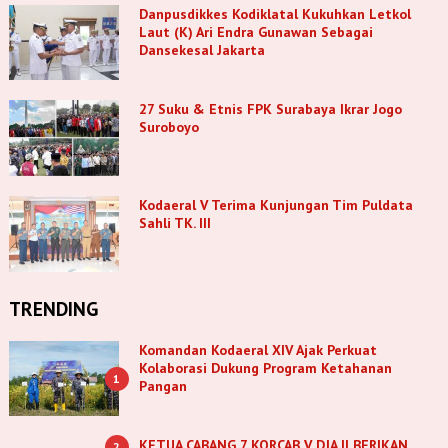
Danpusdikkes Kodiklatal Kukuhkan Letkol
Laut (K) Ari Endra Gunawan Sebagai
Dansekesal Jakarta
27 Suku & Etnis FPK Surabaya Ikrar Jogo
Suroboyo
Kodaeral V Terima Kunjungan Tim Puldata
Sahli TK. III
TRENDING
Komandan Kodaeral XIV Ajak Perkuat
Kolaborasi Dukung Program Ketahanan
1
Pangan
KETUA CABANG 7 KORCAB V DJA II BERIKAN
2