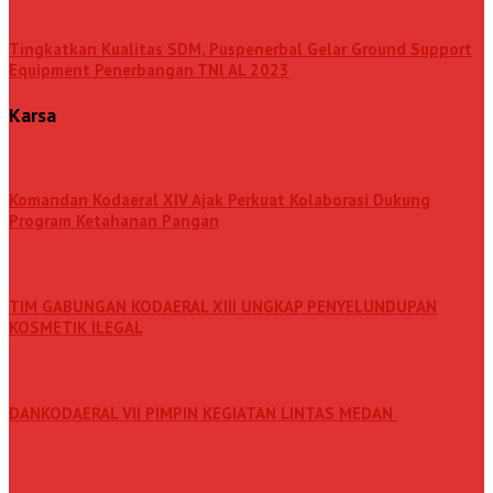
Tingkatkan Kualitas SDM, Puspenerbal Gelar Ground Support
Equipment Penerbangan TNl AL 2023
Karsa
Komandan Kodaeral XIV Ajak Perkuat Kolaborasi Dukung
Program Ketahanan Pangan
TIM GABUNGAN KODAERAL XIII UNGKAP PENYELUNDUPAN
KOSMETIK ILEGAL
DANKODAERAL VII PIMPIN KEGIATAN LINTAS MEDAN