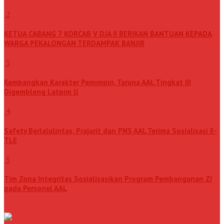
2
KETUA CABANG 7 KORCAB V DJA II BERIKAN BANTUAN KEPADA
WARGA PEKALONGAN TERDAMPAK BANJIR
3
Kembangkan Karakter Pemimpin, Taruna AAL Tingkat III
Digembleng Latpim ll
4
Safety Berlalulintas, Prajurit dan PNS AAL Terima Sosialisasi E-
TLE
5
Tim Zona Integritas Sosialisasikan Program Pembangunan ZI
pada Personel AAL