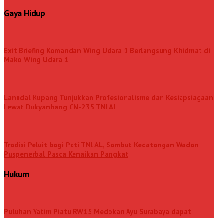
Gaya Hidup
Exit Briefing Komandan Wing Udara 1 Berlangsung Khidmat di
Mako Wing Udara 1
Lanudal Kupang Tunjukkan Profesionalisme dan Kesiapsiagaan
Lewat Dukyanbang CN-235 TNI AL
Tradisi Peluit bagi Pati TNl AL, Sambut Kedatangan Wadan
Puspenerbal Pasca Kenaikan Pangkat
Hukum
Puluhan Yatim Piatu RW15 Medokan Ayu Surabaya dapat