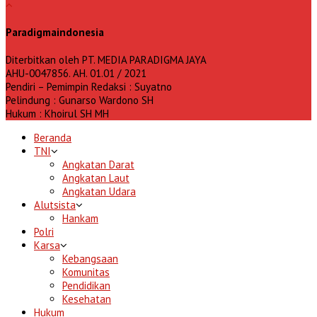
Paradigmaindonesia
Diterbitkan oleh PT. MEDIA PARADIGMA JAYA
AHU-0047856. AH. 01.01 / 2021
Pendiri – Pemimpin Redaksi : Suyatno
Pelindung : Gunarso Wardono SH
Hukum : Khoirul SH MH
Beranda
TNI
Angkatan Darat
Angkatan Laut
Angkatan Udara
Alutsista
Hankam
Polri
Karsa
Kebangsaan
Komunitas
Pendidikan
Kesehatan
Hukum