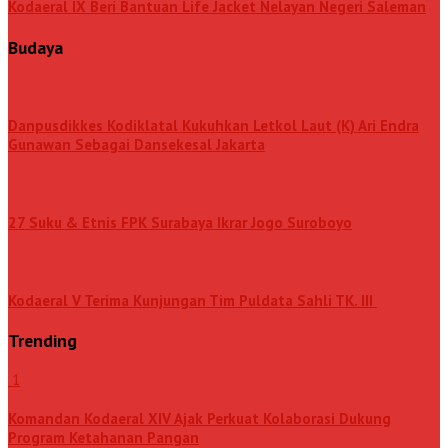
Kodaeral IX Beri Bantuan Life Jacket Nelayan Negeri Saleman
Budaya
Danpusdikkes Kodiklatal Kukuhkan Letkol Laut (K) Ari Endra
Gunawan Sebagai Dansekesal Jakarta
27 Suku & Etnis FPK Surabaya Ikrar Jogo Suroboyo
Kodaeral V Terima Kunjungan Tim Puldata Sahli TK. III
Trending
1
Komandan Kodaeral XIV Ajak Perkuat Kolaborasi Dukung
Program Ketahanan Pangan