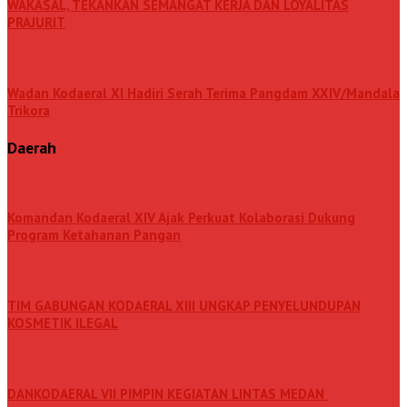
WAKASAL, TEKANKAN SEMANGAT KERJA DAN LOYALITAS
PRAJURIT
Wadan Kodaeral XI Hadiri Serah Terima Pangdam XXIV/Mandala
Trikora
Daerah
Komandan Kodaeral XIV Ajak Perkuat Kolaborasi Dukung
Program Ketahanan Pangan
TIM GABUNGAN KODAERAL XIII UNGKAP PENYELUNDUPAN
KOSMETIK ILEGAL
DANKODAERAL VII PIMPIN KEGIATAN LINTAS MEDAN