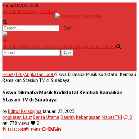
Friday 07/08/2026
Beranda
Marketing & Iklan
Beranda
TNI
Alutsista
Polri
Karsa
Hukum
Ragam
Daerah
Profil
Home
/
TNI
/
Angkatan Laut
/
Siswa Dikmaba Musik Kodiklatal Kembali
Ramaikan Stasiun TV di Surabaya
Siswa Dikmaba Musik Kodiklatal Kembali Ramaikan
Stasiun TV di Surabaya
by
Editor Paradigma
Januari 23, 2023
Angkatan Laut
Berita Utama
Daerah
Kebangsaan
MabesTNI
0
778 views
0
| facebook
| twitter