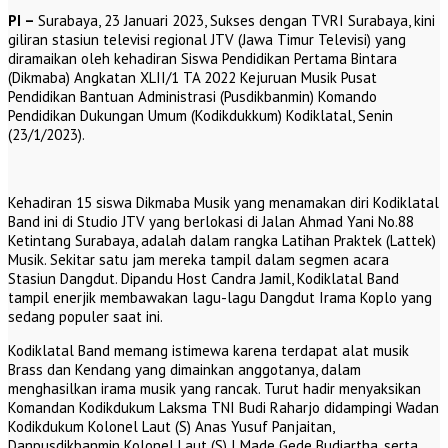
PI –
Surabaya, 23 Januari 2023, Sukses dengan TVRI Surabaya, kini
giliran stasiun televisi regional JTV (Jawa Timur Televisi) yang
diramaikan oleh kehadiran Siswa Pendidikan Pertama Bintara
(Dikmaba) Angkatan XLII/1 TA 2022 Kejuruan Musik Pusat
Pendidikan Bantuan Administrasi (Pusdikbanmin) Komando
Pendidikan Dukungan Umum (Kodikdukkum) Kodiklatal, Senin
(23/1/2023).
Kehadiran 15 siswa Dikmaba Musik yang menamakan diri Kodiklatal
Band ini di Studio JTV yang berlokasi di Jalan Ahmad Yani No.88
Ketintang Surabaya, adalah dalam rangka Latihan Praktek (Lattek)
Musik. Sekitar satu jam mereka tampil dalam segmen acara
Stasiun Dangdut. Dipandu Host Candra Jamil, Kodiklatal Band
tampil enerjik membawakan lagu-lagu Dangdut Irama Koplo yang
sedang populer saat ini.
Kodiklatal Band memang istimewa karena terdapat alat musik
Brass dan Kendang yang dimainkan anggotanya, dalam
menghasilkan irama musik yang rancak. Turut hadir menyaksikan
Komandan Kodikdukum Laksma TNI Budi Raharjo didampingi Wadan
Kodikdukum Kolonel Laut (S) Anas Yusuf Panjaitan,
Danpusdikbanmin Kolonel Laut (S) I Made Gede Budiartha, serta