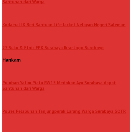
Santunan dari Warga
Kodaeral IX Beri Bantuan Life Jacket Nelayan Negeri Saleman
27 Suku & Etnis FPK Surabaya Ikrar Jogo Suroboyo
Hankam
Puluhan Yatim Piatu RW15 Medokan Ayu Surabaya dapat
Santunan dari Warga
Polres Pelabuhan Tanjungperak Larang Warga Surabaya SOTR